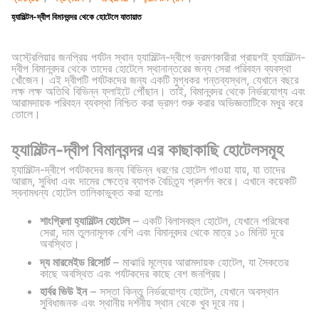
হ্যামিল্টন-দ্বীপ বিমানবন্দর থেকে হোটেলে যাতায়াত
অস্ট্রেলিয়ার জনপ্রিয় পর্যটন স্থান হ্যামিল্টন-দ্বীপে ভ্রমণকারীরা প্রায়শই হ্যামিল্টন-
দ্বীপ বিমানবন্দর থেকে তাদের হোটেলে স্থানান্তরের জন্য সেরা পরিবহন ব্যবস্থা
খোঁজেন। এই দ্বীপটি পর্যটকদের জন্য একটি মুগ্ধকর গন্তব্যস্থল, যেখানে বছরে
লক্ষ লক্ষ অতিথি বিভিন্ন ফ্লাইটে পৌঁছান। তাই, বিমানবন্দর থেকে নির্ভরযোগ্য এবং
আরামদায়ক পরিবহন ব্যবস্থা নিশ্চিত করা ভ্রমণ শুরু করার অভিজ্ঞতাটিকে মধুর করে
তোলে।
হ্যামিল্টন-দ্বীপ বিমানবন্দর এর কাছাকাছি হোটেলসমূহ
হ্যামিল্টন-দ্বীপে পর্যটকদের জন্য বিভিন্ন ধরণের হোটেল পাওয়া যায়, যা তাদের
আরাম, সুবিধা এবং দামের ক্ষেত্রে ব্যাপক বৈচিত্র্য প্রদর্শন করে। এখানে কয়েকটি
স্বনামধন্য হোটেল তালিকাভুক্ত করা হলোঃ
শাংগ্রিলা হ্যামিল্টন হোটেল
– একটি বিলাসবহুল হোটেল, যেখানে পরিষেবা
সেরা, দাম তুলনামূলক বেশি এবং বিমানবন্দর থেকে মাত্র ১০ মিনিট দূরে
অবস্থিত।
দ্য মারমেইড রিসোর্ট
– মাঝারি মূল্যের আরামদায়ক হোটেল, যা সৈকতের
কাছে অবস্থিত এবং পর্যটকদের কাছে বেশ জনপ্রিয়।
হার্বর ভিউ ইন
– সস্তা কিন্তু নির্ভরযোগ্য হোটেল, যেখানে অবস্থান
সুবিধাজনক এবং স্থানীয় দর্শনীয় স্থান থেকে খুব দূরে নয়।