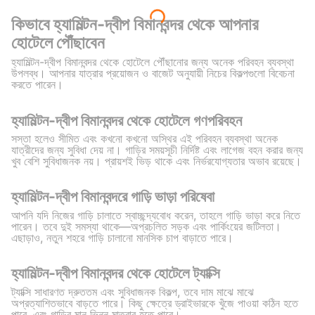
কিভাবে হ্যামিল্টন-দ্বীপ বিমানবন্দর থেকে আপনার
হোটেলে পৌঁছাবেন
হ্যামিল্টন-দ্বীপ বিমানবন্দর থেকে হোটেলে পৌঁছানোর জন্য অনেক পরিবহন ব্যবস্থা
উপলব্ধ। আপনার যাত্রার প্রয়োজন ও বাজেট অনুযায়ী নিচের বিকল্পগুলো বিবেচনা
করতে পারেন।
হ্যামিল্টন-দ্বীপ বিমানবন্দর থেকে হোটেলে গণপরিবহন
সস্তা হলেও সীমিত এবং কখনো কখনো অস্থির এই পরিবহন ব্যবস্থা অনেক
যাত্রীদের জন্য সুবিধা দেয় না। গাড়ির সময়সূচী নির্দিষ্ট এবং লাগেজ বহন করার জন্য
খুব বেশি সুবিধাজনক নয়। প্রায়শই ভিড় থাকে এবং নির্ভরযোগ্যতার অভাব রয়েছে।
হ্যামিল্টন-দ্বীপ বিমানবন্দরে গাড়ি ভাড়া পরিষেবা
আপনি যদি নিজের গাড়ি চালাতে স্বাচ্ছন্দ্যবোধ করেন, তাহলে গাড়ি ভাড়া করে নিতে
পারেন। তবে দুই সমস্যা থাকে—অপ্রচলিত সড়ক এবং পার্কিংয়ের জটিলতা।
এছাড়াও, নতুন শহরে গাড়ি চালানো মানসিক চাপ বাড়াতে পারে।
হ্যামিল্টন-দ্বীপ বিমানবন্দর থেকে হোটেলে ট্যাক্সি
ট্যাক্সি সাধারণত দ্রুততম এবং সুবিধাজনক বিকল্প, তবে দাম মাঝে মাঝে
অপ্রত্যাশিতভাবে বাড়তে পারে। কিছু ক্ষেত্রে ড্রাইভারকে খুঁজে পাওয়া কঠিন হতে
পারে, এবং গাড়ির মান ভিন্ন মাত্রার হতে পারে।