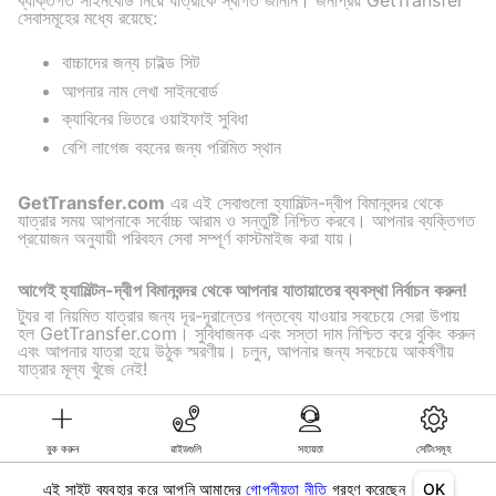
ব্যক্তিগত সাইনবোর্ড নিয়ে যাত্রীকে স্বাগত জানান। জনপ্রিয় GetTransfer
সেবাসমূহের মধ্যে রয়েছে:
বাচ্চাদের জন্য চাইল্ড সিট
আপনার নাম লেখা সাইনবোর্ড
ক্যাবিনের ভিতরে ওয়াইফাই সুবিধা
বেশি লাগেজ বহনের জন্য পরিমিত স্থান
GetTransfer.com
এর এই সেবাগুলো হ্যামিল্টন-দ্বীপ বিমানবন্দর থেকে
যাত্রার সময় আপনাকে সর্বোচ্চ আরাম ও সন্তুষ্টি নিশ্চিত করবে। আপনার ব্যক্তিগত
প্রয়োজন অনুযায়ী পরিবহন সেবা সম্পূর্ণ কাস্টমাইজ করা যায়।
আগেই হ্যামিল্টন-দ্বীপ বিমানবন্দর থেকে আপনার যাতায়াতের ব্যবস্থা নির্বাচন করুন!
ট্যুর বা নিয়মিত যাত্রার জন্য দূর-দূরান্তের গন্তব্যে যাওয়ার সবচেয়ে সেরা উপায়
হল GetTransfer.com। সুবিধাজনক এবং সস্তা দাম নিশ্চিত করে বুকিং করুন
এবং আপনার যাত্রা হয়ে উঠুক স্মরণীয়। চলুন, আপনার জন্য সবচেয়ে আকর্ষণীয়
যাত্রার মূল্য খুঁজে নেই!
বুক করুন
রাইডগুলি
সহায়তা
সেটিংসমূহ
©KG GLOBAL LIMITED. GetTransfer® is trademark of KG GLOBAL LIMITED.
All rights reserved.
এই সাইট ব্যবহার করে আপনি আমাদের
গোপনীয়তা নীতি
গ্রহণ করেছেন
OK