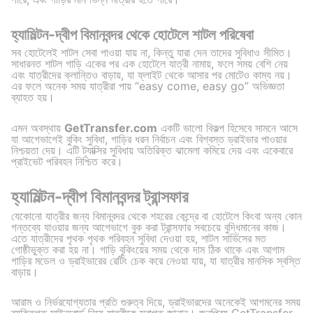
হ্যামিল্টন-দ্বীপ বিমানবন্দর থেকে হোটেলে শাটল পরিষেবা
সব হোটেলেই শাটল সেবা পাওয়া যায় না, কিন্তু যারা দেন তাদের সুবিধাও সীমিত।
সাধারনত শাটল গাড়ি একের পর এক হোটেলে যাত্রী নামায়, ফলে সময় বেশি নেয়
এবং যাত্রীদের ক্লান্তিও বাড়ায়, যা ফ্লাইট থেকে আসার পর মোটেও কাম্য নয়।
এর ফলে অনেক সময় যাত্রীরা পায় “easy come, easy go” অভিজ্ঞতা
ব্যাহত হয়।
এমন অবস্থায়
GetTransfer.com
একটি ভালো বিকল্প হিসেবে সামনে আসে
যা আগেভাগেই বুকিং সুবিধা, গাড়ির ধরন নির্বাচন এবং বিশ্বস্ত ড্রাইভার পাওয়ার
নিশ্চয়তা দেয়। এটি ট্যাক্সির সুবিধায় অতিরিক্ত ঝামেলা কমিয়ে দেয় এবং একেবারে
প্রাইভেট পরিবহন নিশ্চিত করে।
হ্যামিল্টন-দ্বীপ বিমানবন্দর ট্রান্সফার
যেকোনো যাত্রীর জন্য বিমানবন্দর থেকে শহরের কেন্দ্রে বা হোটেলে কিংবা অন্য কোন
গন্তব্যে যাওয়ার জন্য আগেভাগে বুক করা ট্রান্সফার সবচেয়ে বুদ্ধিমানের কাজ।
এতে যাত্রীদের পৃথক পৃথক পরিবহন সুবিধা দেওয়া হয়, শাটল সার্ভিসের মত
গোষ্ঠীভুক্ত করা হয় না। গাড়ি বুকিংয়ের সময় থেকে দাম ঠিক থাকে এবং আগাম
গাড়ির মডেল ও ড্রাইভারের রেটিং চেক করে নেওয়া যায়, যা যাত্রীর মানসিক স্বস্তি
বাড়ায়।
আরাম ও নির্ভরযোগ্যতার প্রতি গুরুত্ব দিয়ে, ড্রাইভারদের অনেকেই আগমনের সময়