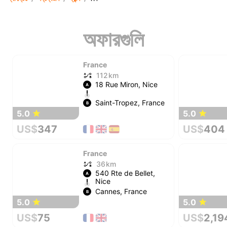
অফারগুলি
France
112 km
18 Rue Miron, Nice
A
Saint-Tropez, France
B
5.0
5.0
US$
347
US$
404
France
36 km
540 Rte de Bellet,
A
Nice
Cannes, France
B
5.0
5.0
US$
75
US$
2,19