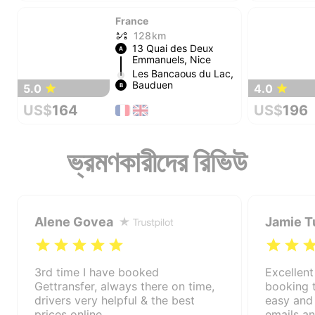
France
128 km
13 Quai des Deux
A
Emmanuels, Nice
Les Bancaous du Lac,
Bauduen
5.0
4.0
B
US$
164
US$
196
ভ্রমণকারীদের রিভিউ
Alene Govea
Jamie T
3rd time I have booked
Excellent
Gettransfer, always there on time,
booking t
drivers very helpful & the best
easy and 
prices online.
emails an