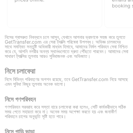
booking s
নিসের শ্বাসরুত নিবন্ধনে চলে আসুন, যেখানে আপনার ভ্রমণকে সহজ করে তুলতে
GetTransfer.com এর সেরা ট্যাক্সি পরিষেবা উপলব্ধ। অভিজ্ঞ চালকদের
সাথে সমন্বিত সন্তুষ্টি অধিকারী মাধ্যম হিসাবে, আমাদের নির্মল পরিবহন সেবা নিশ্চিত
করে যে, আপনি নগরীর অনন্য স্থানগুলোতে দ্রুত পৌঁছতে পারবেন। আমাদের সেবা
সাধারণ ট্যাক্সির তুলনায় আরও সুবিধাজনক এবং অভিজাত।
নিসে চলাফেরা
নিসে বিভিন্ন পরিবহণের অপশন রয়েছে, তবে GetTransfer.com নিয়ে আসছে
এমন সুবিধা কিছুর তুলনায় অনেক ভালো।
নিসে গণপরিবহন
গণপরিবহন সরবরাহ করে সস্তা হারে চলাফেরা করা হলেও, সেটি কার্যকরীভাবে সঠিক
সময় পেতে সহায়তা করে না। অনেক সময় অপেক্ষা করতে হয় এবং জনাকীর্ণ
পরিবহনে চাপের অনুভূতি সৃষ্টি হতে পারে।
নিসে গাড়ি ভাড়া