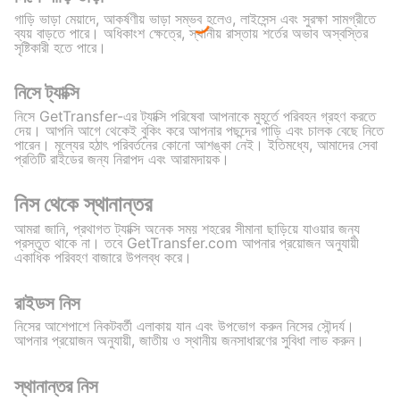
গাড়ি ভাড়া মেয়াদে, আকর্ষণীয় ভাড়া সম্ভব হলেও, লাইসেন্স এবং সুরক্ষা সামগ্রীতে
ব্যয় বাড়তে পারে। অধিকাংশ ক্ষেত্রে, স্থানীয় রাস্তায় শর্তের অভাব অস্বস্তির
সৃষ্টিকারী হতে পারে।
নিসে ট্যাক্সি
নিসে GetTransfer-এর ট্যাক্সি পরিষেবা আপনাকে মুহূর্তে পরিবহন গ্রহণ করতে
দেয়। আপনি আগে থেকেই বুকিং করে আপনার পছন্দের গাড়ি এবং চালক বেছে নিতে
পারেন। মূল্যের হঠাৎ পরিবর্তনের কোনো আশঙ্কা নেই। ইতিমধ্যে, আমাদের সেবা
প্রতিটি রাইডের জন্য নিরাপদ এবং আরামদায়ক।
নিস থেকে স্থানান্তর
আমরা জানি, প্রথাগত ট্যাক্সি অনেক সময় শহরের সীমানা ছাড়িয়ে যাওয়ার জন্য
প্রস্তুত থাকে না। তবে GetTransfer.com আপনার প্রয়োজন অনুযায়ী
একাধিক পরিবহণ বাজারে উপলব্ধ করে।
রাইডস নিস
নিসের আশেপাশে নিকটবর্তী এলাকায় যান এবং উপভোগ করুন নিসের সৌন্দর্য।
আপনার প্রয়োজন অনুযায়ী, জাতীয় ও স্থানীয় জনসাধারণের সুবিধা লাভ করুন।
স্থানান্তর নিস