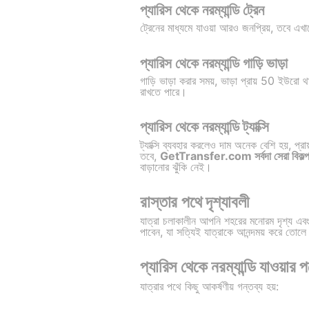
প্যারিস থেকে নরম্যান্ডি ট্রেন
ট্রেনের মাধ্যমে যাওয়া আরও জনপ্রিয়, তবে এ
প্যারিস থেকে নরম্যান্ডি গাড়ি ভাড়া
গাড়ি ভাড়া করার সময়, ভাড়া প্রায় 50 ইউরো
রাখতে পারে।
প্যারিস থেকে নরম্যান্ডি ট্যাক্সি
ট্যাক্সি ব্যবহার করলেও দাম অনেক বেশি হয়, প্
তবে,
GetTransfer.com সর্বদা সেরা বিকল্প
বাড়ানোর ঝুঁকি নেই।
রাস্তার পথে দৃশ্যাবলী
যাত্রা চলাকালীন আপনি শহরের মনোরম দৃশ্য এবং অ
পাবেন, যা সত্যিই যাত্রাকে আনন্দময় করে তোল
প্যারিস থেকে নরম্যান্ডি যাওয়ার 
যাত্রার পথে কিছু আকর্ষণীয় গন্তব্য হয়: