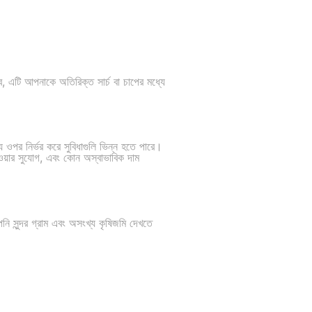
ে, এটি আপনাকে অতিরিক্ত সার্চ বা চাপের মধ্যে
 ওপর নির্ভর করে সুবিধাগুলি ভিন্ন হতে পারে।
ওয়ার সুযোগ, এবং কোন অস্বাভাবিক দাম
পনি সুন্দর গ্রাম এবং অসংখ্য কৃষিজমি দেখতে