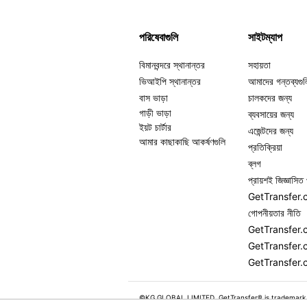
পরিষেবাগুলি
সাইটম্যাপ
বিমানবন্দরে স্থানান্তর
সহায়তা
ভিআইপি স্থানান্তর
আমাদের গন্তব্যগুল
বাস ভাড়া
চালকদের জন্য
গাড়ী ভাড়া
ব্যবসায়ের জন্য
ইয়ট চার্টার
এজেন্টদের জন্য
আমার কাছাকাছি আকর্ষণগুলি
প্রতিক্রিয়া
ব্লগ
প্রায়শই জিজ্ঞাসিত 
GetTransfer.co
গোপনীয়তার নীতি
GetTransfer.com
GetTransfer.
GetTransfer.
©KG GLOBAL LIMITED. GetTransfer® is trademark