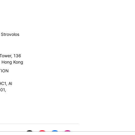
Strovolos
 Tower, 136
l, Hong Kong
TION
C1, Al
01,