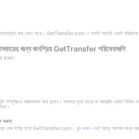
িতে অন্তর্ভুক্ত করা যেতে পারে। GetTransfer.com এ আপনি আগেই এগুলি পরিকল্পন
ত ট্রান্সফারের জন্য জনপ্রিয় GetTransfer পরিষেবাগুলি
া রয়েছে:
ি সম্পূর্ণরূপে আরামদায়ক করে তুলবে। আপনার পুরো যাত্রা বা নরম্যান্ডি ভ্রমণ নিশ্চিত
পারেন।
ুক করুন!
য়াতের জন্য সেরা উপায় হলো GetTransfer.com।
বুক করুন এখন!
আসুন আপনার জন্য সবচেয