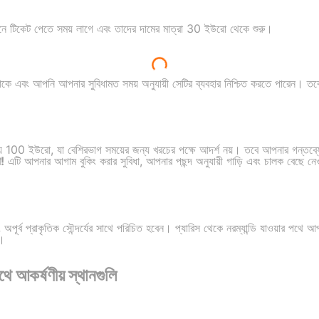
খানে টিকেট পেতে সময় লাগে এবং তাদের দামের মাত্রা 30 ইউরো থেকে শুরু।
 থাকে এবং আপনি আপনার সুবিধামত সময় অনুযায়ী সেটির ব্যবহার নিশ্চিত করতে পারেন। তব
রায় 100 ইউরো, যা বেশিরভাগ সময়ের জন্য খরচের পক্ষে আদর্শ নয়। তবে আপনার গন্তব্যে
!
এটি আপনার আগাম বুকিং করার সুবিধা, আপনার পছন্দ অনুযায়ী গাড়ি এবং চালক বেছে নে
পূর্ব প্রাকৃতিক সৌন্দর্যের সাথে পরিচিত হবেন। প্যারিস থেকে নরম্যান্ডি যাওয়ার পথে আ
ে।
পথে আকর্ষণীয় স্থানগুলি