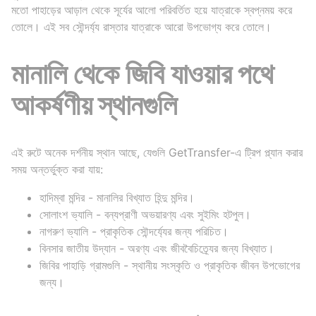
মতো পাহাড়ের আড়াল থেকে সূর্যের আলো পরিবর্তিত হয়ে যাত্রাকে স্বপ্নময় করে
তোলে। এই সব সৌন্দর্য্য রাস্তার যাত্রাকে আরো উপভোগ্য করে তোলে।
মানালি থেকে জিবি যাওয়ার পথে
আকর্ষণীয় স্থানগুলি
এই রুটে অনেক দর্শনীয় স্থান আছে, যেগুলি GetTransfer-এ ট্রিপ প্ল্যান করার
সময় অন্তর্ভুক্ত করা যায়:
হাদিম্বা মন্দির - মানালির বিখ্যাত হিন্দু মন্দির।
সোলাংশ ভ্যালি - বন্যপ্রাণী অভয়ারণ্য এবং সুইমিং হটপুল।
নাগরুণ ভ্যালি - প্রাকৃতিক সৌন্দর্য্যের জন্য পরিচিত।
বিনসার জাতীয় উদ্যান - অরণ্য এবং জীববৈচিত্র্যের জন্য বিখ্যাত।
জিবির পাহাড়ি গ্রামগুলি - স্থানীয় সংস্কৃতি ও প্রাকৃতিক জীবন উপভোগের
জন্য।