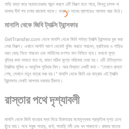
গাড়ি ভাড়া করে অ্যাডভেঞ্চার পছন্দ করলে এটি বিকল্প হতে পারে, কিন্তু চালক না
থাকায় দীর্ঘ পথ চলার ঝামেলা থাকে। ভাড়া ও দামের ব্যাপারেও আলাদা খরচ উঠে।
মানালি থেকে জিবি ট্যাক্সি ট্রান্সফার
GetTransfer.com থেকে মানালি থেকে জিবি পর্যন্ত ট্যাক্সি ট্রান্সফার বুক করা
সেরা বিকল্প। এখানে আপনি আগে থেকেই বুকিং করতে পারবেন, ড্রাইভার ও গাড়ির
ধরন বেছে নিতে পারবেন এবং সার্ভিসের গুণগত মান নিশ্চিত হবে। কখনো মূল্য
বৃদ্ধির কথা ভাবতে হবে না, কারণ সঠিক মূল্যে পরিষেবা দেয়া হয়। এটি ঐতিহ্যগত
ট্যাক্সির সুবিধা ও আধুনিক সুবিধার মিল। আর বিখ্যাত একটি কথা - "যেখানে রাস্তা
শেষ, সেখানে নতুন যাত্রা শুরু হয়।" মানালি থেকে জিবি এর যাত্রায় এই ট্যাক্সি
ট্রান্সফার সেবাই আপনার ভরসার ঠিকানা।
রাস্তার পথে দৃশ্যাবলী
মানালি থেকে জিবি যাওয়ার মধ্য দিয়ে হিমালয়ের মনোমুগ্ধকর প্রাকৃতিক দৃশ্য চোখ
ছুঁয়ে যায়। পথে সবুজ পাহাড়, ঝর্ণা, পাহাড়ি নদী এবং বন সাজানো। রাজার হাতের