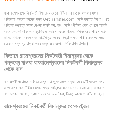
যারা রামেশ্বরমের নিকটবর্তী বিমানবন্দর থেকে বিভিন্ন গন্তব্যে যাওয়ার সফর
পরিকল্পনা করছেন তাদের জন্য GetTransfer.com একটি দুর্দান্ত বিকল্প। এই
পরিষেবা শুধুমাত্র ভাড়া দেওয়া ট্যাক্সি নয়, বরং একটি পরীক্ষিত সেবা যেখানে আপনি
আগে থেকেই গাড়ি এবং ড্রাইভার নির্বাচন করতে পারেন, নিশ্চিত হতে পারেন সঠিক
মানের পরিষেবা পাবেন এবং অতিরিক্ত খরচের চিন্তা থাকবে না। যেকোনও সময়,
যেকোন গন্তব্যে যাত্রা করার জন্য এটি একটি নির্ভরযোগ্য উপায়।
কিভাবে রামেশ্বরমের নিকটবর্তী বিমানবন্দর থেকে
গন্তব্যে যাওয়া যাযরামেশ্বরমের নিকটবর্তী বিমানবন্দর
থেকে বাস
বাস একটি প্রচলিত পরিবহন মাধ্যম যা তুলনামূলক সস্তা, তবে এটি অনেক সময়
জমে থাকে এবং নির্দিষ্ট সময়ের মধ্যে পৌঁছানো সবসময় সম্ভব হয় না। সাধারণত
বাস ভাড়ার দাম কম, প্রায় ৫০ থেকে ১৫০ টাকা, কিন্তু আরাম ও গতি কম হয়।
রামেশ্বরমের নিকটবর্তী বিমানবন্দর থেকে ট্রেন