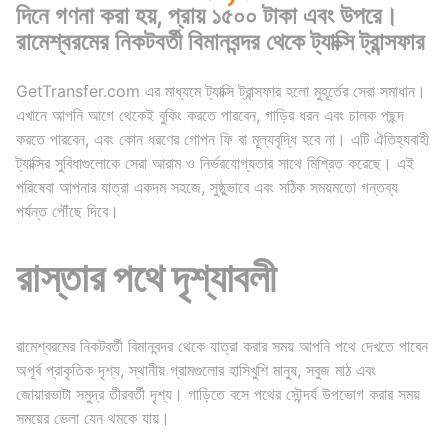
দিনে গণনা করা হয়, প্রায় ১৫০০ টাকা এবং উপরে।
রামেশ্বরমের নিকটবর্তী বিমানবন্দর থেকে ট্যাক্সি ট্রান্সফার
GetTransfer.com এর মাধ্যমে ট্যাক্সি ট্রান্সফার হলো মুহূর্তের সেরা সমাধান।
এখানে আপনি আগে থেকেই বুকিং করতে পারবেন, গাড়ির ধরন এবং চালক পছন্দ
করতে পারবেন, এবং কোন ধরণের গোপন ফি বা মূল্যবৃদ্ধি হবে না। এটি ঐতিহ্যবাহী
ট্যাক্সির সুবিধাগুলোকে সেরা আরাম ও নির্ভরযোগ্যতার সাথে মিশ্রিত করেছে। এই
পরিষেবা আপনার যাত্রা একদম সহজে, সুষ্ঠুভাবে এবং সঠিক সময়মতো গন্তব্য
পর্যন্ত পৌঁছে দিবে।
রাস্তার পথে দৃশ্যাবলী
রামেশ্বরমের নিকটবর্তী বিমানবন্দর থেকে যাত্রা করার সময় আপনি পথে দেখতে পাবেন
অপূর্ব প্রাকৃতিক দৃশ্য, স্থানীয় গ্রামগুলোর হাসিখুশি মানুষ, সবুজ মাঠ এবং
জোয়ারভাটা সমুদ্র তীরবর্তী দৃশ্য। গাড়িতে বসে পথের সৌন্দর্য উপভোগ করার সময়
সময়ের ভেলা যেন থমকে যায়।