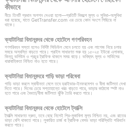
কীভাবে
নীচে তিনটি প্রধান অপশন দেওয়া হলো—প্রতিটি বিকল্পে মূল্য ও সুবিধা–অসুবিধা
ধরা হয়েছে, যাতে GetTransfer.com এর চেয়ে কোন অংশে পিছিয়ে না
থাকে।
ক্যাটানিয়া বিমানবন্দর থেকে হোটেলে গণপরিবহন
গণপরিবহন সস্তা হলেও নির্দিষ্ট সিডিউল মেনে চলতে হয় এবং লাগেজ নিয়ে চলার
সময়ে অস্বস্তি বাড়তে পারে। প্রাইস সাধারণত শুরু হয় ১৫–২৫ ইউরো এলাকায়,
কিন্তু ভলিউম ও প্রচুর ট্রাফিক থাকলে সময় বাড়ে। ভবিষ্যৎ মূল্য ও সার্ভিসের
ধারাবাহিকতা নিশ্চিত নাও হতে পারে।
ক্যাটানিয়া বিমানবন্দরে গাড়ি ভাড়া পরিষেবা
গাড়ি ভাড়া করলে স্বাধীনতা মেলে তবে ড্রাইভার–ইনফরমেশন ও বীমা জটিলতা দেখা
দিতে পারে। দিনের চেয়ে সপ্তাহান্তে খরচ বাড়তে পারে, ভাড়ার কাঠামো স্পষ্ট নাও
হতে পারে এবং বৈধতা/বীমা জটিলতা ঝুঁকি তৈরি করতে পারে।
ক্যাটানিয়া বিমানবন্দর থেকে হোটেলে ট্যাক্সি
ট্যাক্সি সাধারণত দ্রুত, তবে বেছে নিলেই প্রি-মুকাবিলা মূল্য নিশ্চিত নয়, এবং রাতের
ভাড়া বেশি থাকতে পারে। লুকায়িত চার্জ বা ট্রাফিক বেসড ভাড়া পরিস্থিতি পরিবর্তন
করতে পারে।