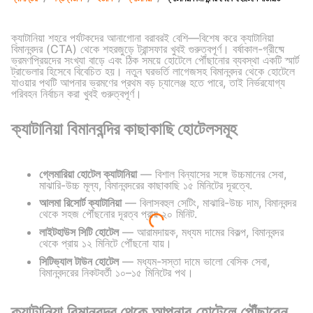
ক্যাটানিয়া শহরে পর্যটকদের আনাগোনা বরাবরই বেশি—বিশেষ করে ক্যাটানিয়া
বিমানবন্দর (CTA) থেকে শহরজুড়ে ট্রান্সফার খুবই গুরুত্বপূর্ণ। বর্ষাকাল-গ্রীষ্মে
ভ্রমণপ্রিয়দের সংখ্যা বাড়ে এবং ঠিক সময়ে হোটেলে পৌঁছানোর ব্যবস্থা একটি স্মার্ট
ট্রাভেলার হিসেবে বিবেচিত হয়। নতুন ঘরভর্তি লাগেজসহ বিমানবন্দর থেকে হোটেলে
যাওয়ার পথটি আপনার ভ্রমণের প্রথম বড় চ্যালেঞ্জ হতে পারে, তাই নির্ভরযোগ্য
পরিবহন নির্বাচন করা খুবই গুরুত্বপূর্ণ।
ক্যাটানিয়া বিমানবন্দির কাছাকাছি হোটেলসমূহ
গ্লেমারিয়া হোটেল ক্যাটানিয়া
— বিশাল বিন্যাসের সঙ্গে উচ্চমানের সেবা,
মাঝারি-উচ্চ মূল্য, বিমানবন্দরের কাছাকাছি ১৫ মিনিটের দূরত্বে.
আলমা রিসোর্ট ক্যাটানিয়া
— বিলাসবহুল সেটিং, মাঝারি-উচ্চ দাম, বিমানবন্দর
থেকে সহজ পৌঁছনোর দূরত্ব প্রায় ২০ মিনিট.
লাইটহাউস সিটি হোটেল
— আরামদায়ক, মধ্যম দামের বিকল্প, বিমানবন্দর
থেকে প্রায় ১২ মিনিটে পৌঁছনো যায়।
সিটিভ্যাল টাউন হোটেল
— মধ্যম-সস্তা দামে ভালো বেসিক সেবা,
বিমানবন্দরের নিকটবর্তী ১০–১৫ মিনিটের পথ।
ক্যাটানিয়া বিমানবন্দর থেকে আপনার হোটেলে পৌঁছাবেন