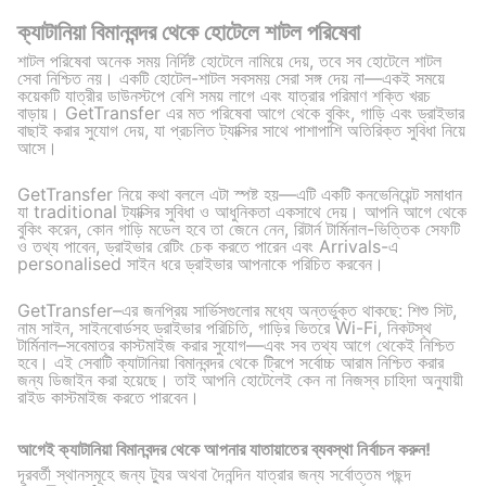
ক্যাটানিয়া বিমানবন্দর থেকে হোটেলে শাটল পরিষেবা
শাটল পরিষেবা অনেক সময় নির্দিষ্ট হোটেলে নামিয়ে দেয়, তবে সব হোটেলে শাটল
সেবা নিশ্চিত নয়। একটি হোটেল-শাটল সবসময় সেরা সঙ্গ দেয় না—একই সময়ে
কয়েকটি যাত্রীর ডাউনস্টপে বেশি সময় লাগে এবং যাত্রার পরিমাণ শক্তি খরচ
বাড়ায়। GetTransfer এর মত পরিষেবা আগে থেকে বুকিং, গাড়ি এবং ড্রাইভার
বাছাই করার সুযোগ দেয়, যা প্রচলিত ট্যাক্সির সাথে পাশাপাশি অতিরিক্ত সুবিধা নিয়ে
আসে।
GetTransfer নিয়ে কথা বললে এটা স্পষ্ট হয়—এটি একটি কনভেনিয়েন্ট সমাধান
যা traditional ট্যাক্সির সুবিধা ও আধুনিকতা একসাথে দেয়। আপনি আগে থেকে
বুকিং করেন, কোন গাড়ি মডেল হবে তা জেনে নেন, রিটার্ন টার্মিনাল-ভিত্তিক সেফটি
ও তথ্য পাবেন, ড্রাইভার রেটিং চেক করতে পারেন এবং Arrivals-এ
personalised সাইন ধরে ড্রাইভার আপনাকে পরিচিত করবেন।
GetTransfer–এর জনপ্রিয় সার্ভিসগুলোর মধ্যে অন্তর্ভুক্ত থাকছে: শিশু সিট,
নাম সাইন, সাইনবোর্ডসহ ড্রাইভার পরিচিতি, গাড়ির ভিতরে Wi-Fi, নিকটস্থ
টার্মিনাল–সবেমাত্র কাস্টমাইজ করার সুযোগ—এবং সব তথ্য আগে থেকেই নিশ্চিত
হবে। এই সেবাটি ক্যাটানিয়া বিমানবন্দর থেকে ট্রিপে সর্বোচ্চ আরাম নিশ্চিত করার
জন্য ডিজাইন করা হয়েছে। তাই আপনি হোটেলেই কেন না নিজস্ব চাহিদা অনুযায়ী
রাইড কাস্টমাইজ করতে পারবেন।
আগেই ক্যাটানিয়া বিমানবন্দর থেকে আপনার যাতায়াতের ব্যবস্থা নির্বাচন করুন!
দূরবর্তী স্থানসমূহে জন্য ট্যুর অথবা দৈনন্দিন যাত্রার জন্য সর্বোত্তম পছন্দ