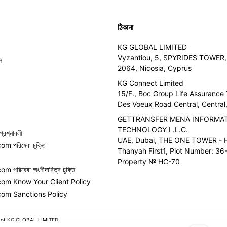
ঠিকানা
KG GLOBAL LIMITED
Vyzantiou, 5, SPYRIDES TOWER, 
ি
2064, Nicosia, Cyprus
KG Connect Limited
15/F., Boc Group Life Assurance
Des Voeux Road Central, Centra
GETTRANSFER MENA INFORMA
TECHNOLOGY L.L.C.
প্রশ্নাবলী
UAE, Dubai, THE ONE TOWER - H
m পরিষেবা চুক্তি
Thanyah First1, Plot Number: 36-
Property № HC-70
 পরিষেবা অংশীদারিত্ব চুক্তি
com Know Your Client Policy
com Sanctions Policy
 of KG GLOBAL LIMITED.