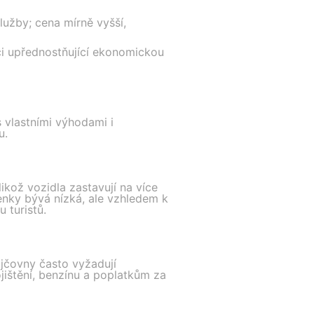
služby; cena mírně vyšší,
íci upřednostňující ekonomickou
s vlastními výhodami i
u.
ikož vozidla zastavují na více
denky bývá nízká, ale vzhledem k
 turistů.
ůjčovny často vyžadují
jištění, benzínu a poplatkům za