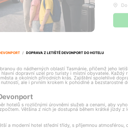
Do:
DEVONPORT
/
DOPRAVA Z LETIŠTĚ DEVONPORT DO HOTELU
ní branou do nádherných oblastí Tasmánie, přičemž jeho l
lavní dopravní uzel pro turisty i místní obyvatele. Každý ro
města a okolních přírodních krás. Zajištění spolehlivé dop
u nutností, ale i prvním krokem k pohodlné a bezstarostné 
 Devonport
r hotelů s rozličnými úrovněmi služeb a cenami, aby vyhov
počtem. Většina z nich je dostupná během krátké jízdy z le
tší a moderní hotel střední třídy, s příjemnou atmosférou, 