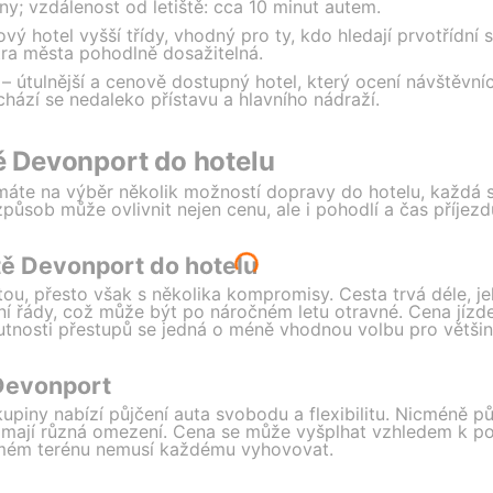
ny; vzdálenost od letiště: cca 10 minut autem.
ový hotel vyšší třídy, vhodný pro ty, kdo hledají prvotřídní 
ntra města pohodlně dosažitelná.
– útulnější a cenově dostupný hotel, který ocení návštěvn
chází se nedaleko přístavu a hlavního nádraží.
tě Devonport do hotelu
t máte na výběr několik možností dopravy do hotelu, každá 
ůsob může ovlivnit nejen cenu, ale i pohodlí a čas příjezd
tě Devonport do hotelu
tou, přesto však s několika kompromisy. Cesta trvá déle, jel
zdní řády, což může být po náročném letu otravné. Cena jíz
tnosti přestupů se jedná o méně vhodnou volbu pro většinu
 Devonport
upiny nabízí půjčení auta svobodu a flexibilitu. Nicméně p
 mají různá omezení. Cena se může vyšplhat vzhledem k po
námém terénu nemusí každému vyhovovat.