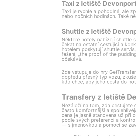
Taxi z letiště Devonpor
Taxi je rychlé a pohodlné, ale z
nebo nočních hodinách. Také něk
Shuttle z letiště Devon
Některé hotely nabízejí shuttle
čekat na ostatní cestující a ko
hotelem poskytují shuttle servi
řešení, „the proof of the puddin
očekává.
Zde vstupuje do hry GetTransfer
dopředu přesný typ vozu, zkušen
kdo chce, aby jeho cesta do hot
Transfery z letiště D
Nezáleží na tom, zda cestujete 
často komfortnější a spolehlivějš
cena je jasně stanovena už při 
podle svých preferencí a kontrol
— s jmenovkou a pomocí se zav