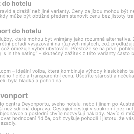
t do hotelu
pravidla dražší než jiné varianty. Ceny za jízdu mohou být n
dy může být obtížné předem stanovit cenu bez jistoty tras
port do hotelu
 služby, které mohou být vnímány jako rozumná alternativa.
nkrétní pořadí vysazování na různých místech, což prodlužuj
s, což omezuje výběr ubytování. Přestože se na první pohled
g is in the eating“ – skutečný zážitek z této varianty čast
.com – ideální volba, která kombinuje výhody klasického tax
ého řidiče a transparentní cenu. Ušetříte starosti a neček
elu byla hladká a pohodlná.
evonport
do centra Devonportu, svého hotelu, nebo i jinam po Austrál
í než sdílená doprava. Cestující cestují v soukromí bez nutno
objednávce a poslední chvíle nezvyšují náklady. Navíc si mů
ovat hodnocení řidiče, což zvyšuje pohodlí i jistotu, že vá
azadly.