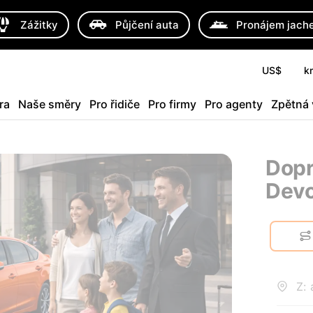
Zážitky
Půjčení auta
Pronájem jach
US$
k
ra
Naše směry
Pro řidiče
Pro firmy
Pro agenty
Zpětná
Dopr
Devo
Z: 