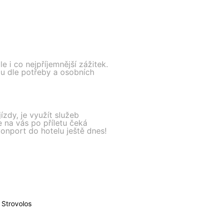
e i co nejpříjemnější zážitek.
du dle potřeby a osobních
ízdy, je využít služeb
že na vás po příletu čeká
vonport do hotelu ještě dnes!
Strovolos