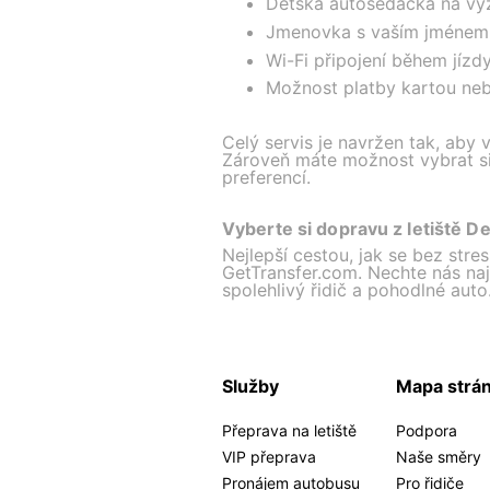
Dětská autosedačka na vy
Jmenovka s vaším jménem 
Wi-Fi připojení během jízd
Možnost platby kartou ne
Celý servis je navržen tak, aby 
Zároveň máte možnost vybrat si 
preferencí.
Vyberte si dopravu z letiště 
Nejlepší cestou, jak se bez stre
GetTransfer.com. Nechte nás najít
spolehlivý řidič a pohodlné auto
Služby
Mapa strá
Přeprava na letiště
Podpora
VIP přeprava
Naše směry
Pronájem autobusu
Pro řidiče