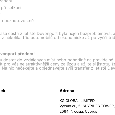
žádání
při setkání
y
bo bezhotovostně
vaše cesta z letiště Devonport byla nejen bezproblémová, al
z několika tříd automobilů od ekonomické až po vyšší tří
Devonport předem!
su dostat do vzdálených míst nebo pohodlně na pravidelné j
 pro vás nejatraktivnější ceny za jízdu a užijte si jistotu, 
. Na nic nečekejte a objednávejte svůj transfer z letiště De
nek
Adresa
KG GLOBAL LIMITED
Vyzantiou, 5, SPYRIDES TOWER, 
2064, Nicosia, Cyprus