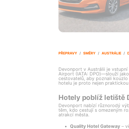
PŘEPRAVY
/
SMĚRY
/
AUSTRÁLIE
/
Devonport v Austrálii je vstup
Airport (IATA: DPO)—slouží jako h
cestovatelů, aby poznali kouzlo 
hotelu je proto nejen prakticko
Hotely poblíž letiště
Devonport nabízí různorodý výbě
těm, kdo cestují s omezeným roz
atrakcí města.
Quality Hotel Gateway
– vě