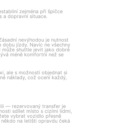
estabilní zejména při špičce
 a dopravní situace.
 Zásadní nevýhodou je nutnost
e dobu jízdy. Navíc ne všechny
 může shuttle jevit jako dobré
o bývá méně komfortní než se
i, ale s možností objednat si
ané náklady, což ocení každý,
ii — rezervovaný transfer je
sti sdílet místo s cizími lidmi,
žete vybrat vozidlo přesně
s někdo na letišti opravdu čeká