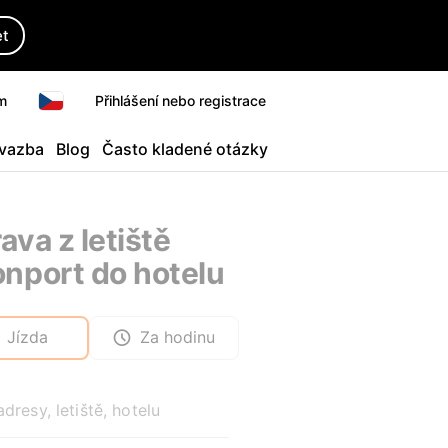
et
m
Přihlášení nebo registrace
 vazba
Blog
Často kladené otázky
ava z letiště
nport do hotelu
Jízda
Za hodinu
adresy, letiště, hotelu