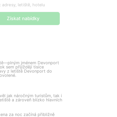
 adresy, letiště, hotelu
Získat nabídky
etiště—plným jménem Devonport
k sem přijíždějí tisíce
ravy z letiště Devonport do
dovolené.
ěl jak náročným turistům, tak i
tiště a zároveň blízko hlavních
cena za noc začíná přibližně