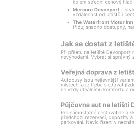
kolem střední cenové hladi
Mercure Devonport
– styl
vzdálenost od letiště i ce
The Waterfront Motor Inn
třídu; snadno dostupný, na
Jak se dostat z letiš
Při příletu na letiště Devonpor
nevýhodami. Vybrat si správný zp
Veřejná doprava z letiš
Autobusy jsou nejlevnější varian
místech, a je třeba sledovat jí
ne vždy ideálnímu komfortu a nu
Půjčovna aut na letišti
Pro samostatné cestovatele a sk
předchozí rezervaci, depozity a
parkování. Navíc řízení v nez