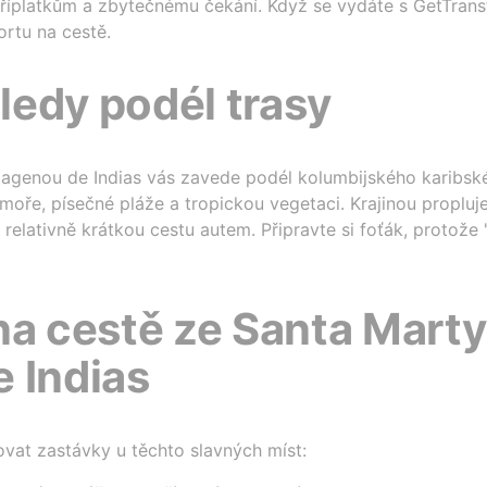
íplatkům a zbytečnému čekání. Když se vydáte s GetTransf
ortu na cestě.
edy podél trasy
agenou de Indias vás zavede podél kolumbijského karibské
oře, písečné pláže a tropickou vegetaci. Krajinou propluj
 relativně krátkou cestu autem. Připravte si foťák, protože 
na cestě ze Santa Marty
 Indias
vat zastávky u těchto slavných míst: