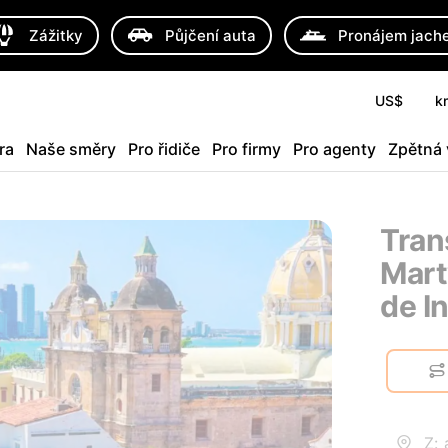
Zážitky
Půjčení auta
Pronájem jach
US$
k
ra
Naše směry
Pro řidiče
Pro firmy
Pro agenty
Zpětná
Tran
Mart
de I
Z: 