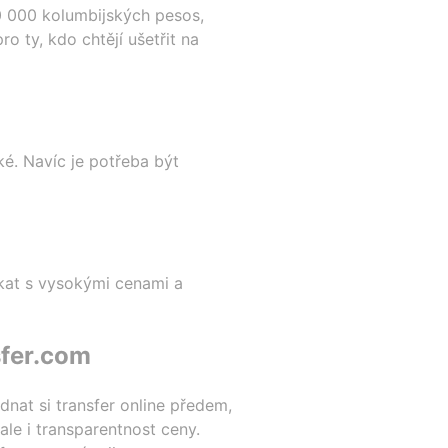
50 000 kolumbijských pesos,
o ty, kdo chtějí ušetřit na
ké. Navíc je potřeba být
kat s vysokými cenami a
sfer.com
nat si transfer online předem,
ale i transparentnost ceny.