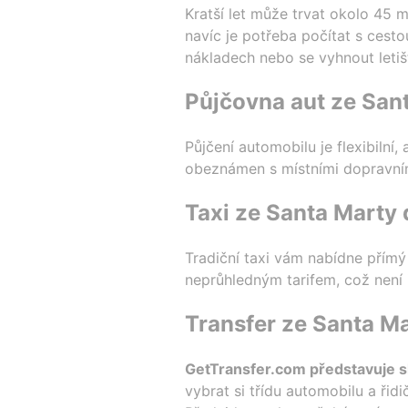
Kratší let může trvat okolo 45 
navíc je potřeba počítat s cestou
nákladech nebo se vyhnout letiš
Půjčovna aut ze San
Půjčení automobilu je flexibiln
obeznámen s místními dopravními
Taxi ze Santa Marty 
Tradiční taxi vám nabídne přím
neprůhledným tarifem, což není ide
Transfer ze Santa Ma
GetTransfer.com představuje s
vybrat si třídu automobilu a řid