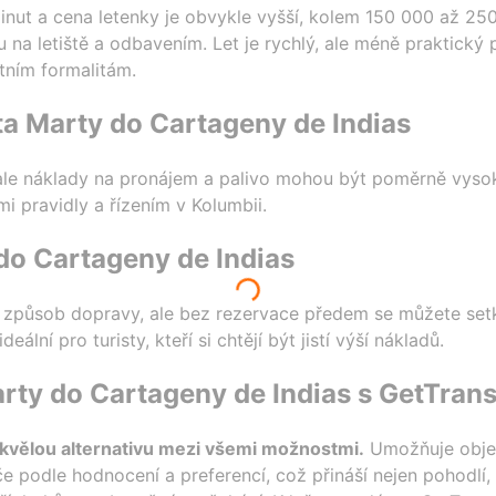
minut a cena letenky je obvykle vyšší, kolem 150 000 až 2
 na letiště a odbavením. Let je rychlý, ale méně praktický pr
tním formalitám.
ta Marty do Cartageny de Indias
í, ale náklady na pronájem a palivo mohou být poměrně vyso
 pravidly a řízením v Kolumbii.
do Cartageny de Indias
ý způsob dopravy, ale bez rezervace předem se můžete set
ální pro turisty, kteří si chtějí být jistí výší nákladů.
rty do Cartageny de Indias s GetTran
kvělou alternativu mezi všemi možnostmi.
Umožňuje objed
iče podle hodnocení a preferencí, což přináší nejen pohodlí, 