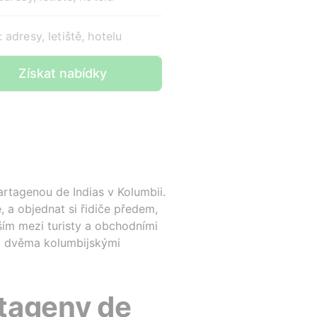
 adresy, letiště, hotelu
Získat nabídky
rtagenou de Indias v Kolumbii.
 a objednat si řidiče předem,
ším mezi turisty a obchodními
to dvěma kolumbijskými
rtageny de