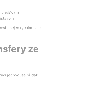
í zastávku)
řístavem
estu nejen rychlou, ale i
nsfery ze
vaci jednoduše přidat: