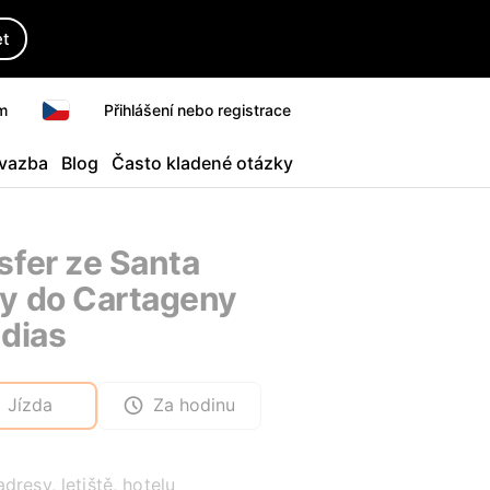
et
m
Přihlášení nebo registrace
 vazba
Blog
Často kladené otázky
sfer ze Santa
y do Cartageny
ndias
Jízda
Za hodinu
adresy, letiště, hotelu