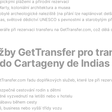
pickými plážemi a přírodní rezervací
arty, koloniální architektura a musea
obylé archeologické naleziště (na přání lze naplánovat delš
as, světové dědictví UNESCO s pevnostmi a starobylým p
eráře při rezervaci transferu na GetTransfer.com, což dělá c
žby GetTransfer pro tra
do Cartageny de Indias
tTransfer.com řadu doplňkových služeb, které lze při rezer
zpečné cestování rodin s dětmi
é vyzvednutí na letišti nebo v hotelu
 zábavu během cesty
 business nebo vyšší třídy vozu