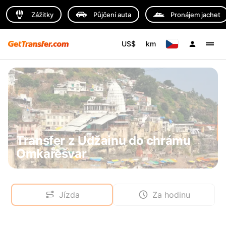
Zážitky
Půjčení auta
Pronájem jachet
US$
km
Transfer z Udžainu do chrámu
Omkařešvar
Jízda
Za hodinu