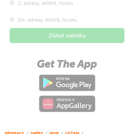
Z: adresy, letiště, hotelu
Do: adresy, letiště, hotelu
Získat nabídky
PŘEPRAVY
/
SMĚRY
/
INDIE
/
UDŽAIN
/