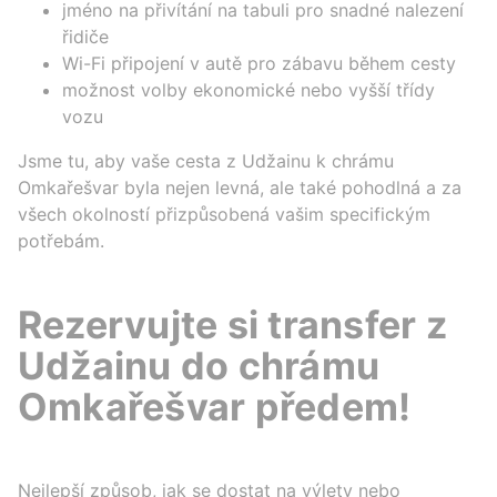
jméno na přivítání na tabuli pro snadné nalezení
řidiče
Wi-Fi připojení v autě pro zábavu během cesty
možnost volby ekonomické nebo vyšší třídy
vozu
Jsme tu, aby vaše cesta z Udžainu k chrámu
Omkařešvar byla nejen levná, ale také pohodlná a za
všech okolností přizpůsobená vašim specifickým
potřebám.
Rezervujte si transfer z
Udžainu do chrámu
Omkařešvar předem!
Nejlepší způsob, jak se dostat na výlety nebo