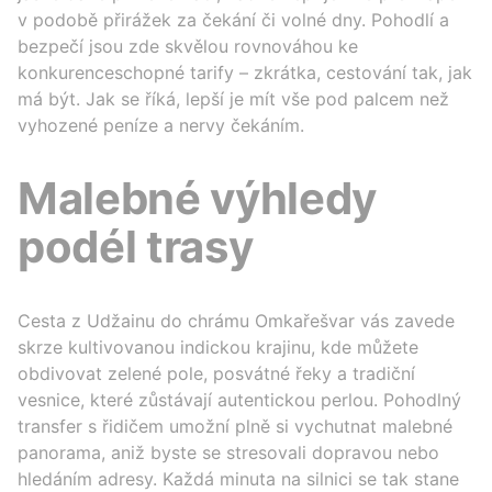
v podobě přirážek za čekání či volné dny. Pohodlí a
bezpečí jsou zde skvělou rovnováhou ke
konkurenceschopné tarify – zkrátka, cestování tak, jak
má být. Jak se říká, lepší je mít vše pod palcem než
vyhozené peníze a nervy čekáním.
Malebné výhledy
podél trasy
Cesta z Udžainu do chrámu Omkařešvar vás zavede
skrze kultivovanou indickou krajinu, kde můžete
obdivovat zelené pole, posvátné řeky a tradiční
vesnice, které zůstávají autentickou perlou. Pohodlný
transfer s řidičem umožní plně si vychutnat malebné
panorama, aniž byste se stresovali dopravou nebo
hledáním adresy. Každá minuta na silnici se tak stane