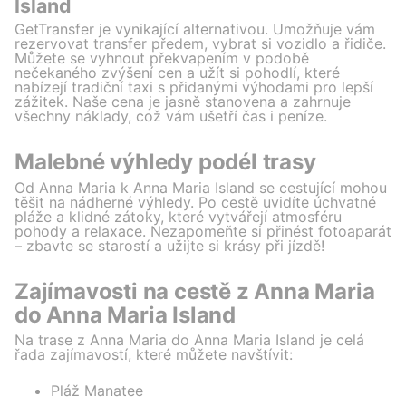
Island
GetTransfer je vynikající alternativou. Umožňuje vám
rezervovat transfer předem, vybrat si vozidlo a řidiče.
Můžete se vyhnout překvapením v podobě
nečekaného zvýšení cen a užít si pohodlí, které
nabízejí tradiční taxi s přidanými výhodami pro lepší
zážitek. Naše cena je jasně stanovena a zahrnuje
všechny náklady, což vám ušetří čas i peníze.
Malebné výhledy podél trasy
Od Anna Maria k Anna Maria Island se cestující mohou
těšit na nádherné výhledy. Po cestě uvidíte úchvatné
pláže a klidné zátoky, které vytvářejí atmosféru
pohody a relaxace. Nezapomeňte si přinést fotoaparát
– zbavte se starostí a užijte si krásy při jízdě!
Zajímavosti na cestě z Anna Maria
do Anna Maria Island
Na trase z Anna Maria do Anna Maria Island je celá
řada zajímavostí, které můžete navštívit:
Pláž Manatee