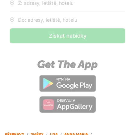
Z: adresy, letiště, hotelu
Do: adresy, letiště, hotelu
Získat nabídky
PŘEPRAVY
/
SMĚRY
/
USA
/
ANNA MARIA
/