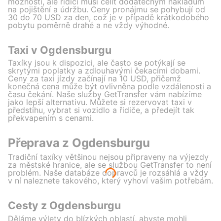
možnosti, ale řidiči musí čelit dodatečným nákladům
na pojištění a údržbu. Ceny pronájmu se pohybují od
30 do 70 USD za den, což je v případě krátkodobého
pobytu poměrně drahé a ne vždy výhodné.
Taxi v Ogdensburgu
Taxíky jsou k dispozici, ale často se potýkají se
skrytými poplatky a zdlouhavými čekacími dobami.
Ceny za taxi jízdy začínají na 10 USD, přičemž
konečná cena může být ovlivněna podle vzdálenosti a
času čekání. Naše služby GetTransfer vám nabízíme
jako lepší alternativu. Můžete si rezervovat taxi v
předstihu, vybrat si vozidlo a řidiče, a předejít tak
překvapením s cenami.
Přeprava z Ogdensburgu
Tradiční taxíky většinou nejsou připraveny na výjezdy
za městské hranice, ale se službou GetTransfer to není
problém. Naše databáze dopravců je rozsáhlá a vždy
v ní naleznete takového, který vyhoví vašim potřebám.
Cesty z Ogdensburgu
Děláme výlety do blízkých oblastí, abyste mohli