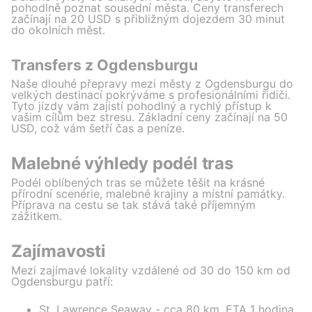
pohodlně poznat sousední města. Ceny transferech
začínají na 20 USD s přibližným dojezdem 30 minut
do okolních měst.
Transfers z Ogdensburgu
Naše dlouhé přepravy mezi městy z Ogdensburgu do
velkých destinací pokrýváme s profesionálními řidiči.
Tyto jízdy vám zajistí pohodlný a rychlý přístup k
vašim cílům bez stresu. Základní ceny začínají na 50
USD, což vám šetří čas a peníze.
Malebné výhledy podél tras
Podél oblíbených tras se můžete těšit na krásné
přírodní scenérie, malebné krajiny a místní památky.
Příprava na cestu se tak stává také příjemným
zážitkem.
Zajímavosti
Mezi zajímavé lokality vzdálené od 30 do 150 km od
Ogdensburgu patří:
St. Lawrence Seaway - cca 80 km, ETA 1 hodina,