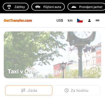
Zážitky
Půjčení auta
Pronájem jachet
US$
km
Taxi v Ogdensburgu
Jízda
Za hodinu