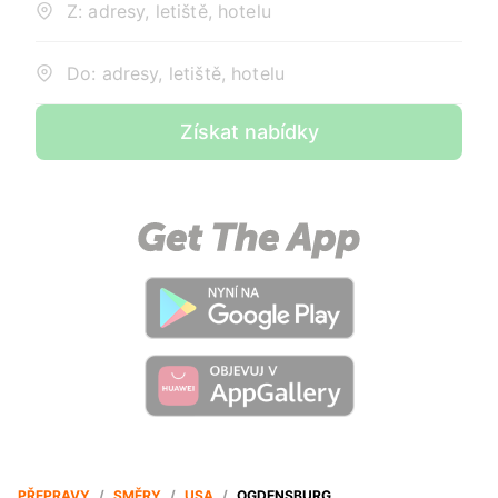
Z: adresy, letiště, hotelu
Do: adresy, letiště, hotelu
Získat nabídky
PŘEPRAVY
/
SMĚRY
/
USA
/
OGDENSBURG