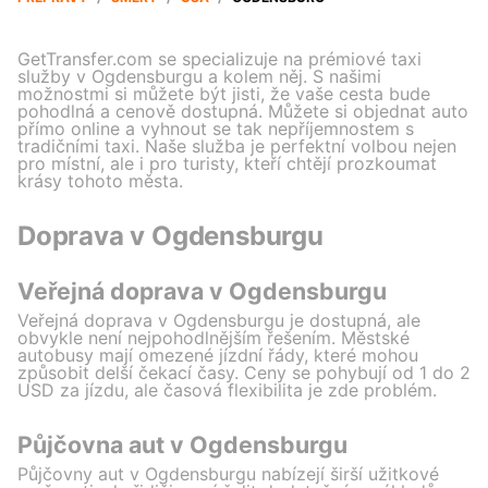
GetTransfer.com se specializuje na prémiové taxi
služby v Ogdensburgu a kolem něj. S našimi
možnostmi si můžete být jisti, že vaše cesta bude
pohodlná a cenově dostupná. Můžete si objednat auto
přímo online a vyhnout se tak nepříjemnostem s
tradičními taxi. Naše služba je perfektní volbou nejen
pro místní, ale i pro turisty, kteří chtějí prozkoumat
krásy tohoto města.
Doprava v Ogdensburgu
Veřejná doprava v Ogdensburgu
Veřejná doprava v Ogdensburgu je dostupná, ale
obvykle není nejpohodlnějším řešením. Městské
autobusy mají omezené jízdní řády, které mohou
způsobit delší čekací časy. Ceny se pohybují od 1 do 2
USD za jízdu, ale časová flexibilita je zde problém.
Půjčovna aut v Ogdensburgu
Půjčovny aut v Ogdensburgu nabízejí širší užitkové