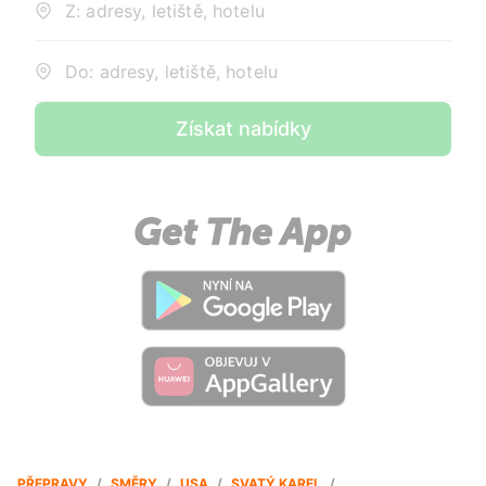
Z: adresy, letiště, hotelu
Do: adresy, letiště, hotelu
Získat nabídky
PŘEPRAVY
/
SMĚRY
/
USA
/
SVATÝ KAREL
/