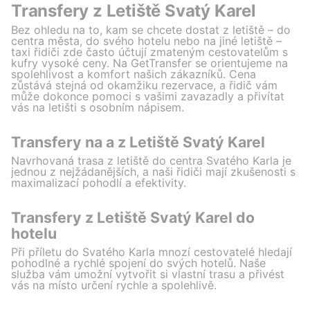
Transfery z Letiště Svatý Karel
Bez ohledu na to, kam se chcete dostat z letiště – do
centra města, do svého hotelu nebo na jiné letiště –
taxi řidiči zde často účtují zmateným cestovatelům s
kufry vysoké ceny. Na GetTransfer se orientujeme na
spolehlivost a komfort našich zákazníků. Cena
zůstává stejná od okamžiku rezervace, a řidič vám
může dokonce pomoci s vašimi zavazadly a přivítat
vás na letišti s osobním nápisem.
Transfery na a z Letiště Svatý Karel
Navrhovaná trasa z letiště do centra Svatého Karla je
jednou z nejžádanějších, a naši řidiči mají zkušenosti s
maximalizací pohodlí a efektivity.
Transfery z Letiště Svatý Karel do
hotelu
Při příletu do Svatého Karla mnozí cestovatelé hledají
pohodlné a rychlé spojení do svých hotelů. Naše
služba vám umožní vytvořit si vlastní trasu a přivést
vás na místo určení rychle a spolehlivě.