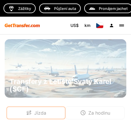
Zážitky
Půjčení auta
Pronájem jachet
US$
km
Transfery z Letiště Svatý Karel
(SCF)
Jízda
Za hodinu