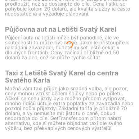
prodloužit, než se dostanete do cíle. Cena lístku se
pohybuje kolem 20 dolarů, ale kvalita služby je často
nedostatečná a vyžaduje plánování.
Půjčovna aut na Letišti Svatý Karel
Půjčení auta na letišti může být pohodlné, ale ve
skutečnosti to může být drahé. Jakmile přistoupíte k
nakládání zavazadel, budete muset ještě čekat v
dlouhých frontách. Ceny začínají přibližně od 50
dolarů za den, což se může rychle sčítat.
Taxi z Letiště Svatý Karel do centra
Svatého Karla
Možná vám taxi přijde jako snadná volba, ale pozor,
ceny mohou vzrůst během špičky nebo po příletu.
Ačkoli se cenu jízdy bylo možno předem vytipovat,
mnoho řidičů účtuje extra poplatky za zavazadla nebo
pozdní noční příjezdy. Základní tarifa je přibližně 70
dolarů, a vy nemusíte mít jistotu o ceně, dokud
nedorazíte do cíle. GetTransfer.com přitom nabízí
alternativu, kde si můžete objednat taxi dle svého
výběru, bez překvapivých cenových výstřelů!