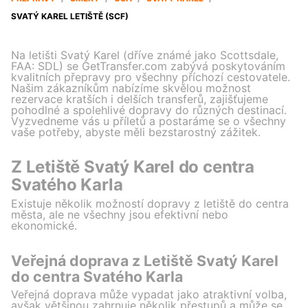
SVATÝ KAREL LETIŠTĚ (SCF)
Na letišti Svatý Karel (dříve známé jako Scottsdale,
FAA: SDL) se GetTransfer.com zabývá poskytováním
kvalitních přepravy pro všechny příchozí cestovatele.
Našim zákazníkům nabízíme skvělou možnost
rezervace kratších i delších transferů, zajišťujeme
pohodlné a spolehlivé dopravy do různých destinací.
Vyzvedneme vás u příletů a postaráme se o všechny
vaše potřeby, abyste měli bezstarostný zážitek.
Z Letiště Svatý Karel do centra
Svatého Karla
Existuje několik možností dopravy z letiště do centra
města, ale ne všechny jsou efektivní nebo
ekonomické.
Veřejná doprava z Letiště Svatý Karel
do centra Svatého Karla
Veřejná doprava může vypadat jako atraktivní volba,
avšak většinou zahrnuje několik přestupů a může se