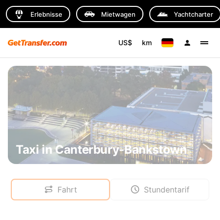
Erlebnisse
Mietwagen
Yachtcharter
US$
km
Taxi in Canterbury-Bankstown
Fahrt
Stundentarif