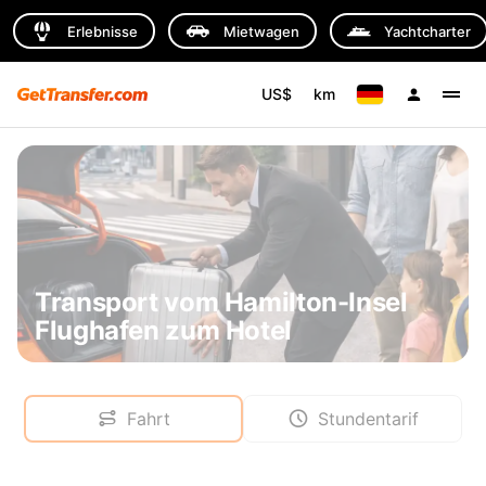
Erlebnisse
Mietwagen
Yachtcharter
US$
km
Transport vom Hamilton-Insel
Flughafen zum Hotel
Fahrt
Stundentarif