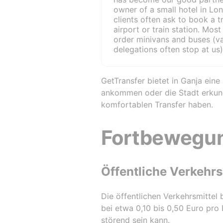
owner of a small hotel in Lo
clients often ask to book a t
airport or train station. Mos
order minivans and buses (v
delegations often stop at us)
ordinary cars are also in de
rarely we order a transfer to
business and premium classe
GetTransfer bietet in Ganja ei
high level at our hotel. Order 
ankommen oder die Stadt erkunde
quite simple, you can do it i
komfortablen Transfer haben.
Leave an application on the
website. 2. Order a car throu
application for a smartphone 
Fortbewegun
use the second option, since i
and more convenient. The tri
immediately, the drivers in 
are punctual. None of our c
Öffentliche Verkehrs
late for the train, plane or m
pay for services by cashles
Die öffentlichen Verkehrsmittel 
sometimes by electronic mon
bei etwa 0,10 bis 0,50 Euro pro 
If the trip is exchanged by th
money is returned to us. It i
störend sein kann.