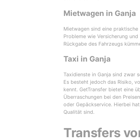
that there is a large selectio
different classes, there is ev
Mietwagen in Ganja
limousine and a helicopter. Ta
carrier are reasonable, the c
and comfortable. The last t
Mietwagen sind eine praktische 
provide a personal discount, 
Probleme wie Versicherung und 
customer. I will remind you th
Rückgabe des Fahrzeugs kümme
manager, often order transfe
visitors.
Taxi in Ganja
Taxidienste in Ganja sind zwar s
Es besteht jedoch das Risiko, 
kennt. GetTransfer bietet eine
Überraschungen bei den Preisen
oder Gepäckservice. Hierbei hat
Qualität sind.
Transfers vo