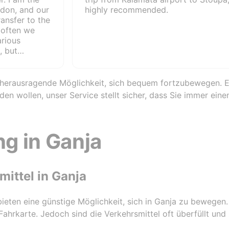
ndon, and our
highly recommended.
ransfer to the
t often we
arious
, but
mand. Very
 the auto
s. Not so
ne herausragende Möglichkeit, sich bequem fortzubewegen. 
transfer is
n wollen, unser Service stellt sicher, dass Sie immer eine
n two ways: 1.
 company's
gh a special
or tablet. I
g in Ganja
t is faster
p is paid
the company
ustomers are
mittel in Ganja
eeting. We
s payment
bieten eine günstige Möglichkeit, sich in Ganja zu bewegen. 
ey transfers.
Fahrkarte. Jedoch sind die Verkehrsmittel oft überfüllt und 
e client, then
s very good