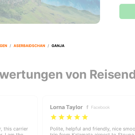
GEN
/
ASERBAIDSCHAN
/
GANJA
wertungen von Reisen
Lorna Taylor
, this carrier
Polite, helpful and friendly, nice smo
. I am the
trip from Kalamata airport to Stoupa