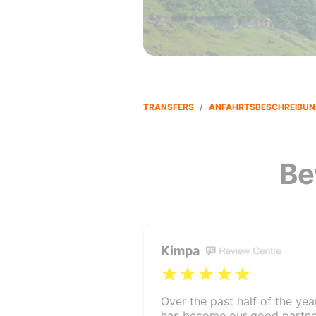
TRANSFERS
/
ANFAHRTSBESCHREIBUN
Be
Kimpa
Over the past half of the year
has become our good partner