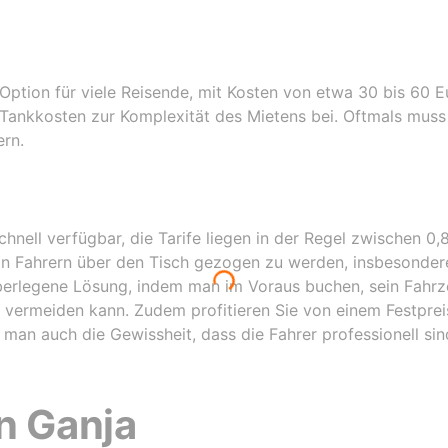
n of cars of
en a
riffs for the
ars are new
wo months
Option für viele Reisende, mit Kosten von etwa 30 bis 60 
as a regular
Tankkosten zur Komplexität des Mietens bei. Oftmals muss
at I, as hotel
rn.
rs for my
chnell verfügbar, die Tarife liegen in der Regel zwischen 0,
von Fahrern über den Tisch gezogen zu werden, insbesonder
 überlegene Lösung, indem man im Voraus buchen, sein Fahr
 vermeiden kann. Zudem profitieren Sie von einem Festpre
 man auch die Gewissheit, dass die Fahrer professionell si
n Ganja