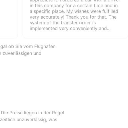
in this company for a certain time and in
a specific place. My wishes were fulfilled
very accurately! Thank you for that. The
system of the transfer order is
implemented very conveniently and
competently: 1. I left the application,
indicated the place, time, date, chose the
type of car. 2. I got a call to clarify some
Egal ob Sie vom Flughafen
details. 3. I paid for the trip. I liked that it
n zuverlässigen und
is possible to choose among various
electronic payment systems. The data on
my trip to me was sent to the post: car
make, license plate, driver's name. When I
arrived at the airport, the car with the
driver was already waiting for me. The
driver helped me with the luggage and we
drove off. I know the city very well, but
he showed me several bypasses where it
is possible to save time and not stand in
Die Preise liegen in der Regel
traffic jams. The car is in good condition,
zeitlich unzuverlässig, was
the cabin is clean, the driver is polite and
did not bother me with talking. You know,