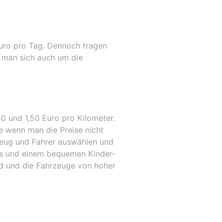
when you sit in a taxi, then many taxi
drivers constantly impose their topics on
you. There was no such situation here. I
put five balls on the following criteria:
punctuality, cleanliness of the cabin,
Euro pro Tag. Dennoch tragen
correct driver behavior. Thank you.
 man sich auch um die
80 und 1,50 Euro pro Kilometer.
e wenn man die Preise nicht
zeug und Fahrer auswählen und
is und einem bequemen Kinder-
nd und die Fahrzeuge von hoher