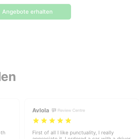
Angebote erhalten
den
Avlola
oth
First of all I like punctuality, I really
,
appreciate it. I ordered a car with a driver