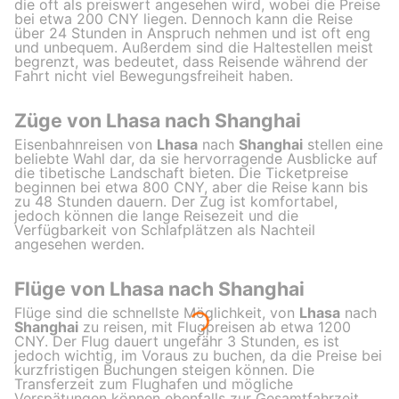
die oft als preiswert angesehen wird, wobei die Preise
bei etwa 200 CNY liegen. Dennoch kann die Reise
über 24 Stunden in Anspruch nehmen und ist oft eng
und unbequem. Außerdem sind die Haltestellen meist
begrenzt, was bedeutet, dass Reisende während der
Fahrt nicht viel Bewegungsfreiheit haben.
Züge von Lhasa nach Shanghai
Eisenbahnreisen von
Lhasa
nach
Shanghai
stellen eine
beliebte Wahl dar, da sie hervorragende Ausblicke auf
die tibetische Landschaft bieten. Die Ticketpreise
beginnen bei etwa 800 CNY, aber die Reise kann bis
zu 48 Stunden dauern. Der Zug ist komfortabel,
jedoch können die lange Reisezeit und die
Verfügbarkeit von Schlafplätzen als Nachteil
angesehen werden.
Flüge von Lhasa nach Shanghai
Flüge sind die schnellste Möglichkeit, von
Lhasa
nach
Shanghai
zu reisen, mit Flugpreisen ab etwa 1200
CNY. Der Flug dauert ungefähr 3 Stunden, es ist
jedoch wichtig, im Voraus zu buchen, da die Preise bei
kurzfristigen Buchungen steigen können. Die
Transferzeit zum Flughafen und mögliche
Verspätungen können ebenfalls zur Gesamtfahrzeit