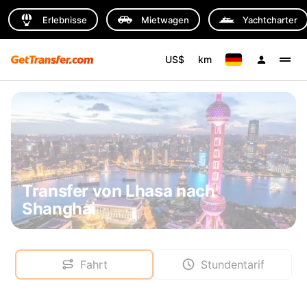
Erlebnisse
Mietwagen
Yachtcharter
US$
km
Transfer von Lhasa nach
Shanghai
Fahrt
Stundentarif