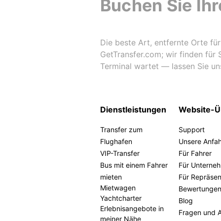
Buchen Sie Ihr
Die beste Art, entfernte Orte f
GetTransfer.com; wir finden für S
Terminal wartet — lassen Sie un
Dienstleistungen
Website-Ü
Transfer zum
Support
Flughafen
Unsere Anfa
VIP-Transfer
Für Fahrer
Bus mit einem Fahrer
Für Unterne
mieten
Für Repräse
Mietwagen
Bewertunge
Yachtcharter
Blog
Erlebnisangebote in
Fragen und 
meiner Nähe