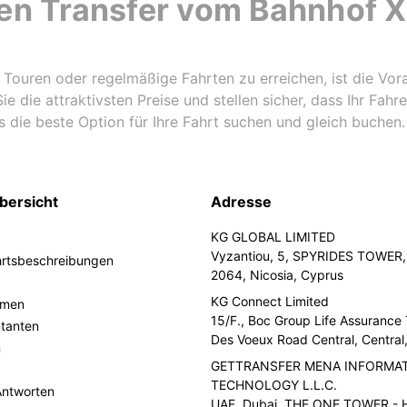
en Transfer vom Bahnhof X
ür Touren oder regelmäßige Fahrten zu erreichen, ist die V
ie die attraktivsten Preise und stellen sicher, dass Ihr Fahre
s die beste Option für Ihre Fahrt suchen und gleich buchen.
bersicht
Adresse
KG GLOBAL LIMITED
Vyzantiou, 5, SPYRIDES TOWER, 
hrtsbeschreibungen
2064, Nicosia, Cyprus
KG Connect Limited
hmen
15/F., Boc Group Life Assurance
ntanten
Des Voeux Road Central, Centra
n
GETTRANSFER MENA INFORMA
TECHNOLOGY L.L.C.
Antworten
UAE, Dubai, THE ONE TOWER - H