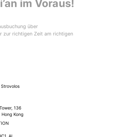
i’an im Voraus!
orausbuchung über
r zur richtigen Zeit am richtigen
Strovolos
 Tower, 136
l, Hong Kong
TION
C1, Al