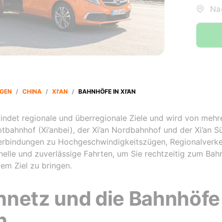
Na
GEN
/
CHINA
/
XI'AN
/
BAHNHÖFE IN XI’AN
indet regionale und überregionale Ziele und wird von meh
ptbahnhof (Xi’anbei), der Xi’an Nordbahnhof und der Xi’an
Verbindungen zu Hochgeschwindigkeitszügen, Regionalverk
nelle und zuverlässige Fahrten, um Sie rechtzeitig zum Bah
em Ziel zu bringen.
netz und die Bahnhöfe 
n