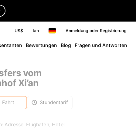
r
US$
km
Anmeldung oder Registrierung
sentanten
Bewertungen
Blog
Fragen und Antworten
sfers vom
hof Xi’an
Fahrt
Stundentarif
: Adresse, Flughafen, Hotel