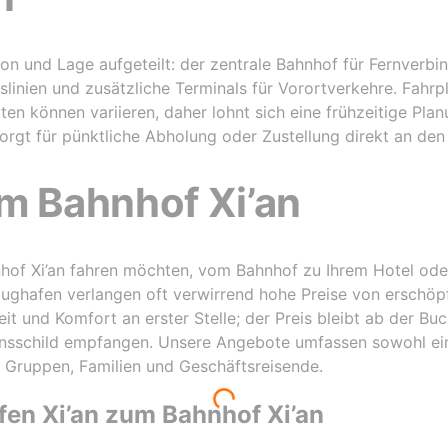
ion und Lage aufgeteilt: der zentrale Bahnhof für Fernverb
linien und zusätzliche Terminals für Vorortverkehre. Fahrpl
en können variieren, daher lohnt sich eine frühzeitige Planu
rgt für pünktliche Abholung oder Zustellung direkt an den
m Bahnhof Xi’an
of Xi’an fahren möchten, vom Bahnhof zu Ihrem Hotel oder
ughafen verlangen oft verwirrend hohe Preise von erschöpf
it und Komfort an erster Stelle; der Preis bleibt ab der Bu
nsschild empfangen. Unsere Angebote umfassen sowohl ein
Gruppen, Familien und Geschäftsreisende.
fen Xi’an zum Bahnhof Xi’an