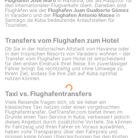
Flughafen José Martí
in Havanna, der als Haupttor für
den internationalen Flugverkehr dient. Daneben sind
Flughäfen wie der
Flughafen Juan Gualberto Gómez
in Varadero und der
Flughafen Antonio Maceo
in
Santiago de Kuba bedeutende Anlaufstellen für
Touristen.
Transfers vom Flughafen zum Hotel
Ob Sie in der historischen Altstadt von Havanna oder
in den tropischen Resorts von Varadero wohnen – der
Transfer vom Flughafen zum Hotel ist entscheidend
für den ersten Eindruck Ihrer Reise. Ein zuverlässiger
Fahrer bringt Sie rechtzeitig und ohne Umwege zu
Ihrem Ziel, sodass Sie Ihre Zeit auf Kuba optimal
nutzen können.
Taxi vs. Flughafentransfers
Viele Reisende fragen sich, ob sie lieber ein
klassisches Taxi nutzen oder einen vorgebuchten
Flughafentransfer. GetTransfer.com bietet Ihnen im
Grunde einen Taxi-Service in Kuba, verbessert jedoch
dieses Angebot durch zusätzliche Vorteile. Sie können
Ihr Fahrzeug und Ihren Fahrer im Voraus auswählen,
haben volle Transparenz über den Fahrpreis und
müssen keine bösen Überraschungen bei den Kosten