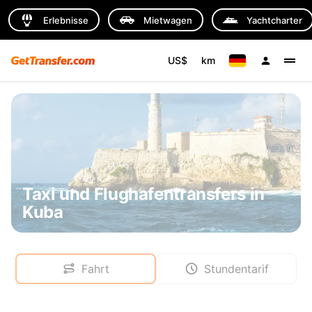
Erlebnisse
Mietwagen
Yachtcharter
US$
km
Taxi und Flughafentransfers in
Kuba
Fahrt
Stundentarif