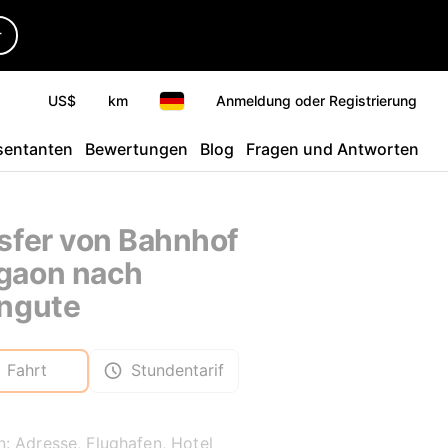
r
US$
km
Anmeldung oder Registrierung
sentanten
Bewertungen
Blog
Fragen und Antworten
sfer von Bahnhof
gaon nach
ngute
Fahrt
Stundentarif
: Adresse, Flughafen, Hotel