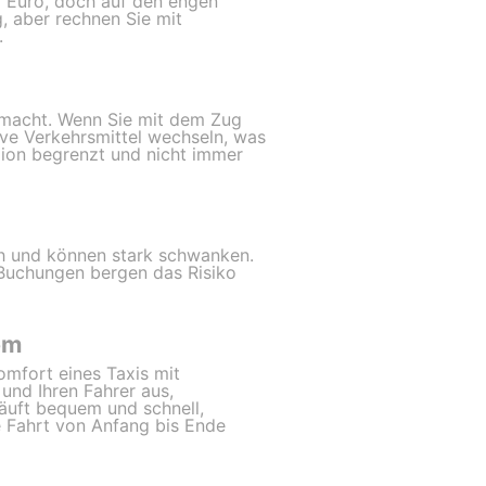
ar Euro, doch auf den engen
, aber rechnen Sie mit
.
t macht. Wenn Sie mit dem Zug
ve Verkehrsmittel wechseln, was
ion begrenzt und nicht immer
ch und können stark schwanken.
 Buchungen bergen das Risiko
om
omfort eines Taxis mit
und Ihren Fahrer aus,
läuft bequem und schnell,
e Fahrt von Anfang bis Ende