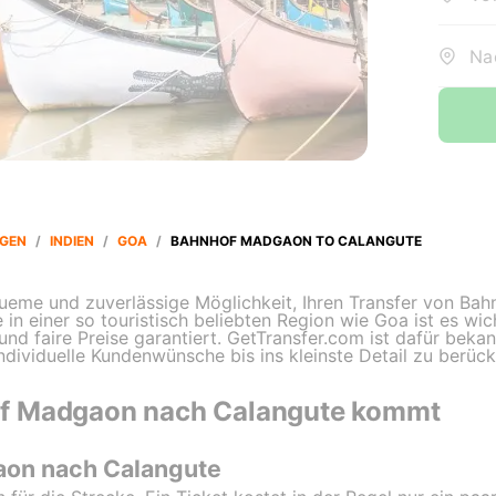
Na
GEN
/
INDIEN
/
GOA
/
BAHNHOF MADGAON TO CALANGUTE
queme und zuverlässige Möglichkeit, Ihren Transfer von B
 in einer so touristisch beliebten Region wie Goa ist es wic
t und faire Preise garantiert. GetTransfer.com ist dafür bek
dividuelle Kundenwünsche bis ins kleinste Detail zu berück
f Madgaon nach Calangute kommt
aon nach Calangute