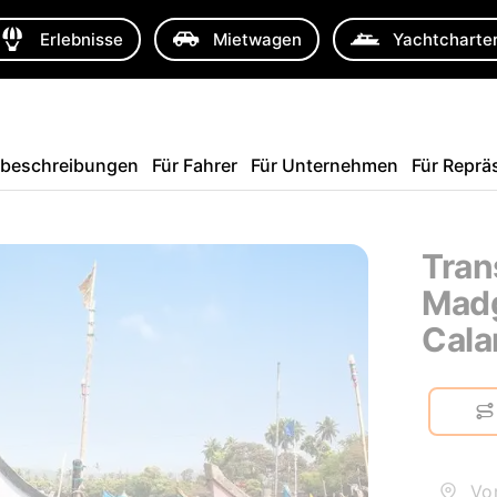
Erlebnisse
Mietwagen
Yachtcharte
sbeschreibungen
Für Fahrer
Für Unternehmen
Für Reprä
Tran
Mad
Cala
Von