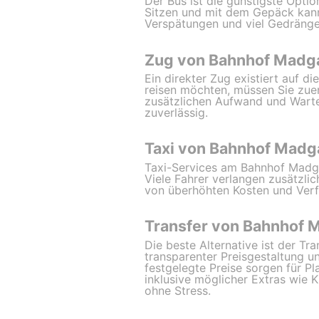
Der Bus ist die günstigste Optio
Sitzen und mit dem Gepäck kann 
Verspätungen und viel Gedränge,
Zug von Bahnhof Madg
Ein direkter Zug existiert auf 
reisen möchten, müssen Sie zue
zusätzlichen Aufwand und Warte
zuverlässig.
Taxi von Bahnhof Madg
Taxi-Services am Bahnhof Madga
Viele Fahrer verlangen zusätzl
von überhöhten Kosten und Ver
Transfer von Bahnhof 
Die beste Alternative ist der Tr
transparenter Preisgestaltung u
festgelegte Preise sorgen für P
inklusive möglicher Extras wie 
ohne Stress.