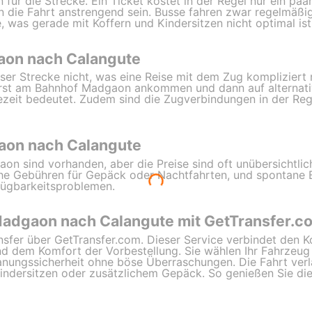
n für die Strecke. Ein Ticket kostet in der Regel nur ein pa
die Fahrt anstrengend sein. Busse fahren zwar regelmäßig
 was gerade mit Koffern und Kindersitzen nicht optimal ist
aon nach Calangute
dieser Strecke nicht, was eine Reise mit dem Zug komplizier
rst am Bahnhof Madgaon ankommen und dann auf alternati
zeit bedeutet. Zudem sind die Zugverbindungen in der Reg
aon nach Calangute
on sind vorhanden, aber die Preise sind oft unübersichtli
iche Gebühren für Gepäck oder Nachtfahrten, und spontane
fügbarkeitsproblemen.
Madgaon nach Calangute mit GetTransfer.c
ansfer über GetTransfer.com. Dieser Service verbindet den K
nd dem Komfort der Vorbestellung. Sie wählen Ihr Fahrzeug 
lanungssicherheit ohne böse Überraschungen. Die Fahrt ver
Kindersitzen oder zusätzlichem Gepäck. So genießen Sie di