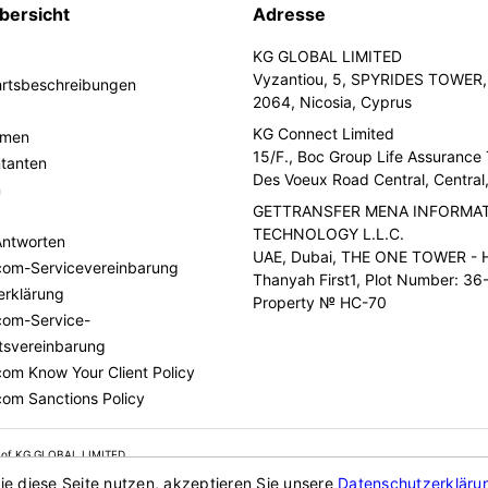
bersicht
Adresse
KG GLOBAL LIMITED
Vyzantiou, 5, SPYRIDES TOWER, 
hrtsbeschreibungen
2064, Nicosia, Cyprus
KG Connect Limited
hmen
15/F., Boc Group Life Assurance
ntanten
Des Voeux Road Central, Centra
n
GETTRANSFER MENA INFORMA
TECHNOLOGY L.L.C.
Antworten
UAE, Dubai, THE ONE TOWER - H
com-Servicevereinbarung
Thanyah First1, Plot Number: 36-
erklärung
Property № HC-70
com-Service-
tsvereinbarung
com Know Your Client Policy
com Sanctions Policy
 of KG GLOBAL LIMITED.
ie diese Seite nutzen, akzeptieren Sie unsere
Datenschutzerkläru