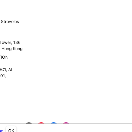
Strovolos
 Tower, 136
l, Hong Kong
TION
C1, Al
01,
ng
OK