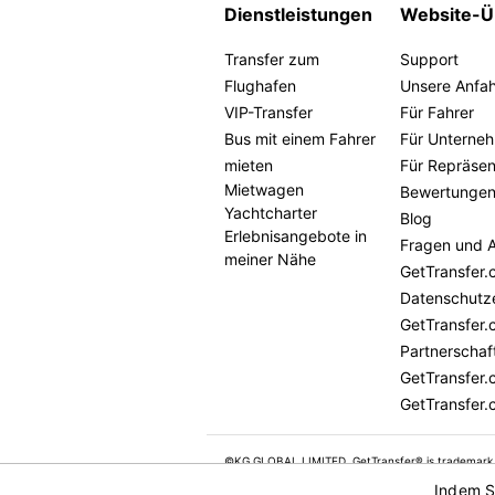
Dienstleistungen
Website-Ü
Transfer zum
Support
Flughafen
Unsere Anfa
VIP-Transfer
Für Fahrer
Bus mit einem Fahrer
Für Unterne
mieten
Für Repräse
Mietwagen
Bewertunge
Yachtcharter
Blog
Erlebnisangebote in
Fragen und 
meiner Nähe
GetTransfer.
Datenschutz
GetTransfer.
Partnerschaf
GetTransfer.
GetTransfer.
©KG GLOBAL LIMITED. GetTransfer® is trademark
All rights reserved.
Indem S