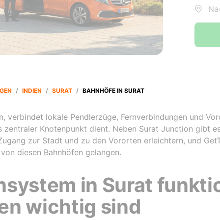
Na
GEN
/
INDIEN
/
SURAT
/
BAHNHÖFE IN SURAT
en, verbindet lokale Pendlerzüge, Fernverbindungen und Voro
 zentraler Knotenpunkt dient. Neben Surat Junction gibt es
Zugang zur Stadt und zu den Vororten erleichtern, und GetT
 von diesen Bahnhöfen gelangen.
system in Surat funkti
en wichtig sind