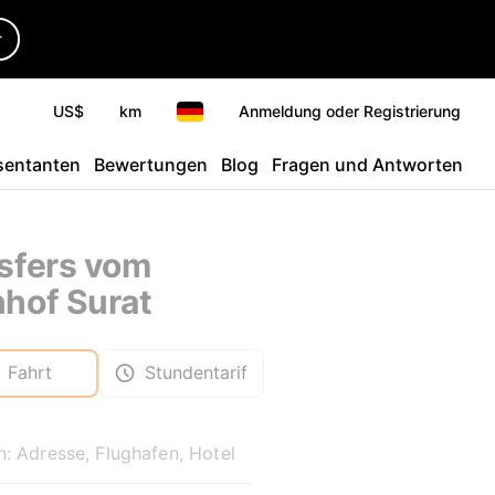
r
US$
km
Anmeldung oder Registrierung
sentanten
Bewertungen
Blog
Fragen und Antworten
sfers vom
hof Surat
Fahrt
Stundentarif
: Adresse, Flughafen, Hotel