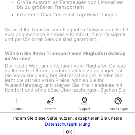
Große Auswahl an Fahrzeugen von Limousinen
bis zu größeren Transportern
Erfahrene Chauffeure mit Top-Bewertungen
So wird Ihr Transfer vom Flughafen Galway zum Hotel
zum angenehmen Erlebnis – Komfort, Zuverlässigkeit
und persönlicher Service sind garantiert.
Wählen Sie Ihren Transport vom Flughafen Galway
im Voraus!
Der beste Weg, um entspannt vom Flughafen Galway
zu Ihrem Hotel oder anderen Zielen zu gelangen, ist
die Vorausbuchung bei GetTransfer.com. Finden Sie
jetzt die attraktivsten Preise, wählen Sie Ihr
Wunschfahrzeug und starten Sie Ihre Irlandreise mit
Komfort und ohne böse Überraschungen. Buchen Sie
einfach, schnell und sicher – lassen Sie uns Ihre Fahrt
zum unvergesslichen Erlebnis machen!
Buchen
Fahrten
Support
Einstellungen
Indem Sie diese Seite nutzen, akzeptieren Sie unsere
©KG GLOBAL LIMITED. GetTransfer® is trademark of KG GLOBAL LIMITED.
Datenschutzerklärung
All rights reserved.
OK