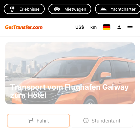
Erlebnisse
Mietwagen
Yachtcharter
US$
km
Transport vom Flughafen Galway
zum Hotel
Fahrt
Stundentarif