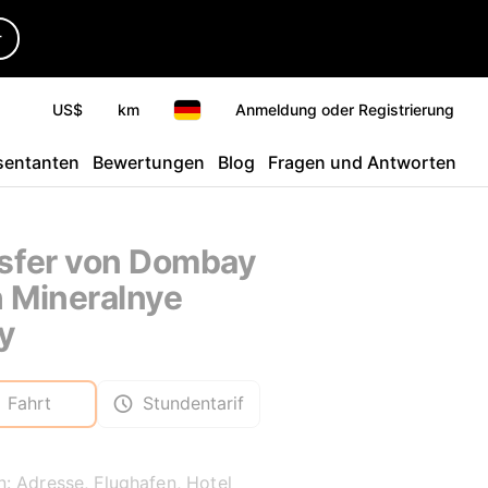
r
US$
km
Anmeldung oder Registrierung
sentanten
Bewertungen
Blog
Fragen und Antworten
sfer von Dombay
 Mineralnye
y
Fahrt
Stundentarif
: Adresse, Flughafen, Hotel