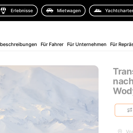
Erlebnisse
Mietwagen
Yachtcharte
sbeschreibungen
Für Fahrer
Für Unternehmen
Für Reprä
Tran
nach
Wod
Von