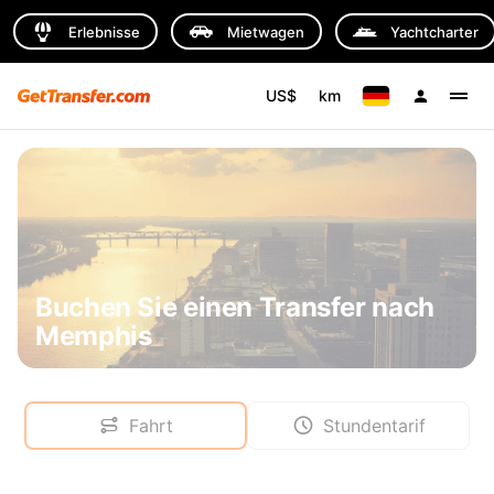
Erlebnisse
Mietwagen
Yachtcharter
US$
km
Buchen Sie einen Transfer nach
Memphis
Fahrt
Stundentarif