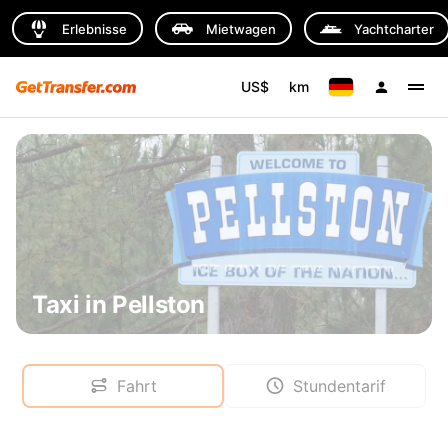
Erlebnisse
Mietwagen
Yachtcharter
US$
km
Taxi in Pellston
Fahrt
Stundentarif