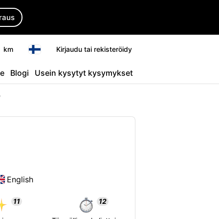
raus
km
Kirjaudu tai rekisteröidy
te
Blogi
Usein kysytyt kysymykset
9
English
11
12