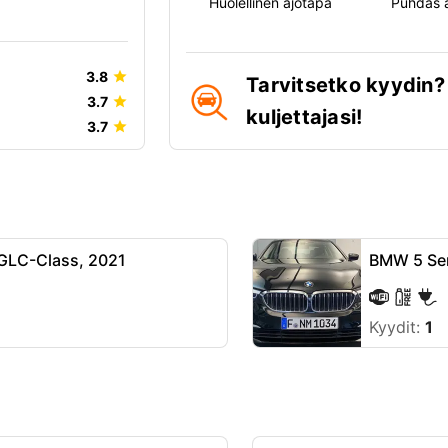
Huolellinen ajotapa
Puhdas 
3.8
Tarvitsetko kyydin?
3.7
kuljettajasi!
3.7
GLC-Class, 2021
BMW 5 Ser
Kyydit:
1