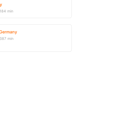
y
184 min
 Germany
387 min