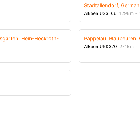
Stadtallendorf, German
Alkaen US$166
129 km
~ 
nsgarten, Hein-Heckroth-
Pappelau, Blaubeuren,
Alkaen US$370
271 km
~ 