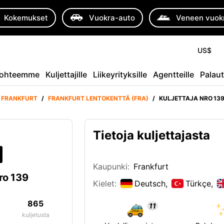
Kokemukset
Vuokra-auto
Veneen vuok
US$
ohteemme
Kuljettajille
Liikeyrityksille
Agentteille
Palau
FRANKFURT
/
FRANKFURT LENTOKENTTÄ (FRA)
/
KULJETTAJA NRO 13
Tietoja kuljettajasta
Kaupunki:
Frankfurt
ro 139
Kielet:
Deutsch,
Türkçe,
865
11
kuljetusta