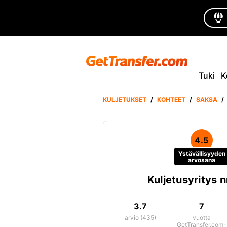
Tuki
K
KULJETUKSET
/
KOHTEET
/
SAKSA
/
4.5
Ystävällisyyden
arvosana
Kuljetusyritys n
3.7
7
arvio (435)
vuotta
GetTransfer.com-