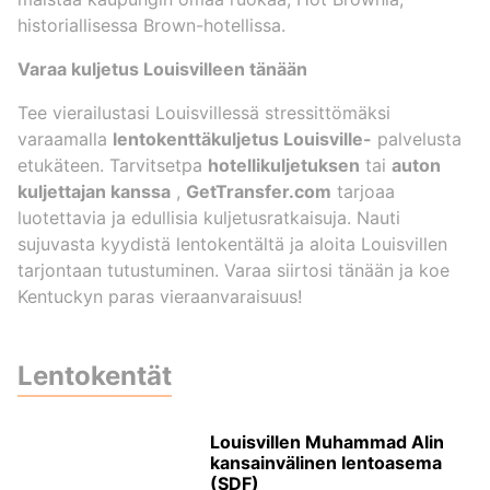
historiallisessa Brown-hotellissa.
Varaa kuljetus Louisvilleen tänään
Tee vierailustasi Louisvillessä stressittömäksi
varaamalla
lentokenttäkuljetus Louisville-
palvelusta
etukäteen. Tarvitsetpa
hotellikuljetuksen
tai
auton
kuljettajan kanssa
,
GetTransfer.com
tarjoaa
luotettavia ja edullisia kuljetusratkaisuja. Nauti
sujuvasta kyydistä lentokentältä ja aloita Louisvillen
tarjontaan tutustuminen. Varaa siirtosi tänään ja koe
Kentuckyn paras vieraanvaraisuus!
Lentokentät
Louisvillen Muhammad Alin
kansainvälinen lentoasema
(SDF)