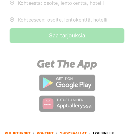
Kohteesta: osoite, lentokenttä, hotelli
Kohteeseen: osoite, lentokenttä, hotelli
Saa tarjouksia
KULJETUKSET
/
KOHTEET
/
YHDYSVALLAT
/
LOUISVILLE