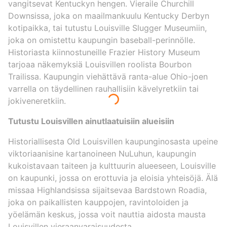
vangitsevat Kentuckyn hengen. Vieraile Churchill
Downsissa, joka on maailmankuulu Kentucky Derbyn
kotipaikka, tai tutustu Louisville Slugger Museumiin,
joka on omistettu kaupungin baseball-perinnölle.
Historiasta kiinnostuneille Frazier History Museum
tarjoaa näkemyksiä Louisvillen roolista Bourbon
Trailissa. Kaupungin viehättävä ranta-alue Ohio-joen
varrella on täydellinen rauhallisiin kävelyretkiin tai
jokiveneretkiin.
Tutustu Louisvillen ainutlaatuisiin alueisiin
Historiallisesta Old Louisvillen kaupunginosasta upeine
viktoriaanisine kartanoineen NuLuhun, kaupungin
kukoistavaan taiteen ja kulttuurin alueeseen, Louisville
on kaupunki, jossa on erottuvia ja eloisia yhteisöjä. Älä
missaa Highlandsissa sijaitsevaa Bardstown Roadia,
joka on paikallisten kauppojen, ravintoloiden ja
yöelämän keskus, jossa voit nauttia aidosta mausta
Louisvillen vieraanvaraisuudesta.