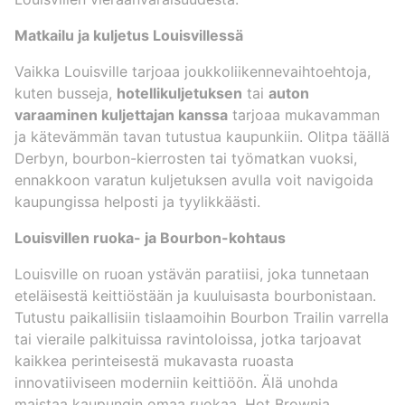
Matkailu ja kuljetus Louisvillessä
Vaikka Louisville tarjoaa joukkoliikennevaihtoehtoja,
kuten busseja,
hotellikuljetuksen
tai
auton
varaaminen kuljettajan kanssa
tarjoaa mukavamman
ja kätevämmän tavan tutustua kaupunkiin. Olitpa täällä
Derbyn, bourbon-kierrosten tai työmatkan vuoksi,
ennakkoon varatun kuljetuksen avulla voit navigoida
kaupungissa helposti ja tyylikkäästi.
Louisvillen ruoka- ja Bourbon-kohtaus
Louisville on ruoan ystävän paratiisi, joka tunnetaan
eteläisestä keittiöstään ja kuuluisasta bourbonistaan.
Tutustu paikallisiin tislaamoihin Bourbon Trailin varrella
tai vieraile palkituissa ravintoloissa, jotka tarjoavat
kaikkea perinteisestä mukavasta ruoasta
innovatiiviseen moderniin keittiöön. Älä unohda
maistaa kaupungin omaa ruokaa, Hot Brownia,