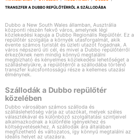
TRANSZFER A DUBBO REPÜLŐTÉRRŐL A SZÁLLODÁBA
Dubbo a New South Wales államban, Ausztrália
központi részén fekvő város, amelynek légi
közlekedési kapuja a Dubbo Regionális Repülőtér. Ez a
repülőtér szolgálja a környék utasforgalmát, akik
évente számos turistát és üzleti utazót fogadnak. A
város népszerű úti cél, és mivel a Dubbo repülőtérről
érkezőknek nem mindig könnyű megtalálni
megbízható és kényelmes közlekedési lehetőséget a
szálláshelyükre, a repülőtérről a szállodába történő
transzfer kulcsfontosságú része a kellemes utazási
élménynek.
Szállodák a Dubbo repülőtér
közelében
Dubbo városában számos szálloda és
szálláslehetőség várja az utazókat, melyek széles
választékával és különböző szolgáltatási szintjeivel
alkalmazkodnak a különféle igényekhez és
költségvetésekhez. A szállodák ára általában
megfizethető és változatos, így könnyű megtalálni az
ideális helyet az utazásra.