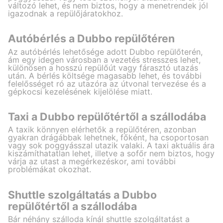
változó lehet, és nem biztos, hogy a menetrendek jól
igazodnak a repülőjáratokhoz.
Autóbérlés a Dubbo repülőtéren
Az autóbérlés lehetősége adott Dubbo repülőterén,
ám egy idegen városban a vezetés stresszes lehet,
különösen a hosszú repülőút vagy fárasztó utazás
után. A bérlés költsége magasabb lehet, és további
felelősséget ró az utazóra az útvonal tervezése és a
gépkocsi kezelésének kijelölése miatt.
Taxi a Dubbo repülőtértől a szállodába
A taxik könnyen elérhetők a repülőtéren, azonban
gyakran drágábbak lehetnek, főként, ha csoportosan
vagy sok poggyásszal utazik valaki. A taxi aktuális ára
kiszámíthatatlan lehet, illetve a sofőr nem biztos, hogy
várja az utast a megérkezéskor, ami további
problémákat okozhat.
Shuttle szolgáltatás a Dubbo
repülőtértől a szállodába
Bár néhány szálloda kínál shuttle szolgáltatást a