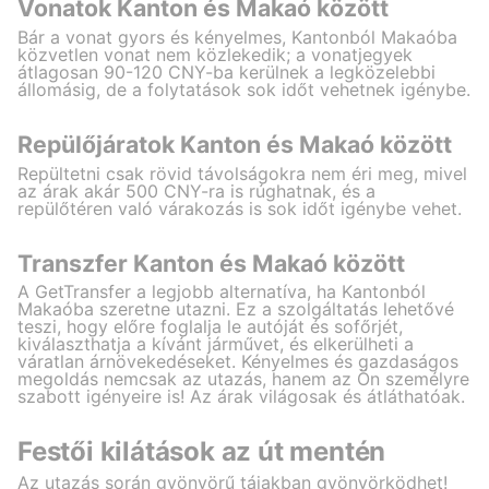
Vonatok Kanton és Makaó között
Bár a vonat gyors és kényelmes, Kantonból Makaóba
közvetlen vonat nem közlekedik; a vonatjegyek
átlagosan 90-120 CNY-ba kerülnek a legközelebbi
állomásig, de a folytatások sok időt vehetnek igénybe.
Repülőjáratok Kanton és Makaó között
Repültetni csak rövid távolságokra nem éri meg, mivel
az árak akár 500 CNY-ra is rúghatnak, és a
repülőtéren való várakozás is sok időt igénybe vehet.
Transzfer Kanton és Makaó között
A GetTransfer a legjobb alternatíva, ha Kantonból
Makaóba szeretne utazni. Ez a szolgáltatás lehetővé
teszi, hogy előre foglalja le autóját és sofőrjét,
kiválaszthatja a kívánt járművet, és elkerülheti a
váratlan árnövekedéseket. Kényelmes és gazdaságos
megoldás nemcsak az utazás, hanem az Ön személyre
szabott igényeire is! Az árak világosak és átláthatóak.
Festői kilátások az út mentén
Az utazás során gyönyörű tájakban gyönyörködhet!