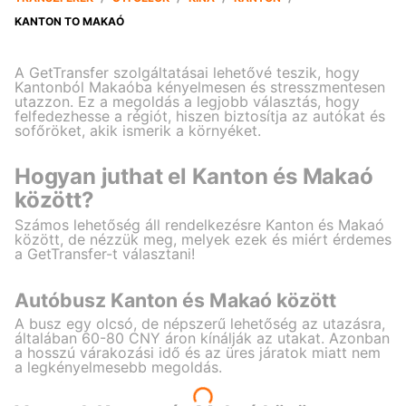
KANTON TO MAKAÓ
A GetTransfer szolgáltatásai lehetővé teszik, hogy
Kantonból Makaóba kényelmesen és stresszmentesen
utazzon. Ez a megoldás a legjobb választás, hogy
felfedezhesse a régiót, hiszen biztosítja az autókat és
sofőröket, akik ismerik a környéket.
Hogyan juthat el Kanton és Makaó
között?
Számos lehetőség áll rendelkezésre Kanton és Makaó
között, de nézzük meg, melyek ezek és miért érdemes
a GetTransfer-t választani!
Autóbusz Kanton és Makaó között
A busz egy olcsó, de népszerű lehetőség az utazásra,
általában 60-80 CNY áron kínálják az utakat. Azonban
a hosszú várakozási idő és az üres járatok miatt nem
a legkényelmesebb megoldás.