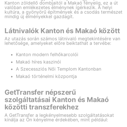
Kanton zöldellő dombjaitól a Makaó fényeiig, ez a út
valóban emlékezetes élménynek ígérkezik. A helyi
kultúra, a gyönyörű építmények és a csodás természet
mindig új élményekkel gazdagít.
Látnivalók Kanton és Makaó között
Az utazás során számos látnivaló megtekintésére van
lehetősége, amelyeket előre beiktathat a tervébe:
Kanton modern felhőkarcolói
Makaó híres kaszinói
A Szecessziós Női Templom Kantonban
Makaó történelmi központja
GetTransfer népszerű
szolgáltatásai Kanton és Makaó
közötti transzferekhez
A GetTransfer a legkényelmesebb szolgáltatásokat
kínálja az Ön kényelme érdekében, mint például: