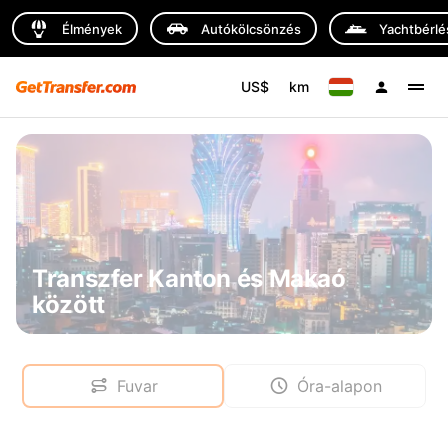
Élmények
Autókölcsönzés
Yachtbérlé
US$
km
Transzfer Kanton és Makaó
között
Fuvar
Óra-alapon