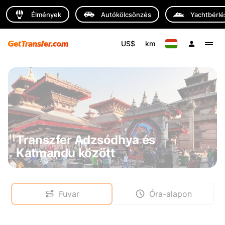
Élmények
Autókölcsönzés
Yachtbérlé
US$
km
Transzfer Adzsódhya és
Katmandu között
Fuvar
Óra-alapon