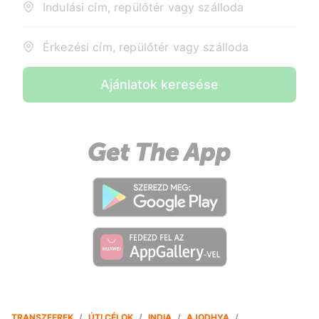
Indulási cím, repülőtér vagy szálloda
Érkezési cím, repülőtér vagy szálloda
Ajánlatok keresése
TRANSZFEREK
/
ÚTI CÉLOK
/
INDIA
/
AJODHYA
/