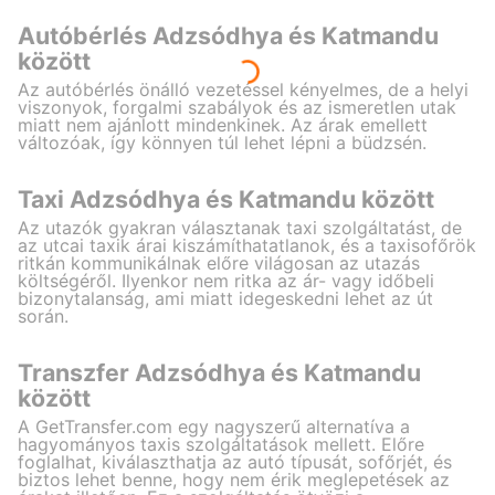
Autóbérlés Adzsódhya és Katmandu
között
Az autóbérlés önálló vezetéssel kényelmes, de a helyi
viszonyok, forgalmi szabályok és az ismeretlen utak
miatt nem ajánlott mindenkinek. Az árak emellett
változóak, így könnyen túl lehet lépni a büdzsén.
Taxi Adzsódhya és Katmandu között
Az utazók gyakran választanak taxi szolgáltatást, de
az utcai taxik árai kiszámíthatatlanok, és a taxisofőrök
ritkán kommunikálnak előre világosan az utazás
költségéről. Ilyenkor nem ritka az ár- vagy időbeli
bizonytalanság, ami miatt idegeskedni lehet az út
során.
Transzfer Adzsódhya és Katmandu
között
A GetTransfer.com egy nagyszerű alternatíva a
hagyományos taxis szolgáltatások mellett. Előre
foglalhat, kiválaszthatja az autó típusát, sofőrjét, és
biztos lehet benne, hogy nem érik meglepetések az