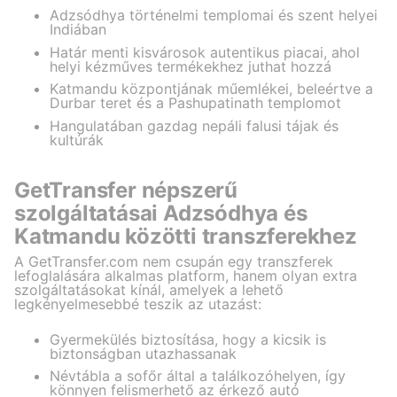
Adzsódhya történelmi templomai és szent helyei
Indiában
Határ menti kisvárosok autentikus piacai, ahol
helyi kézműves termékekhez juthat hozzá
Katmandu központjának műemlékei, beleértve a
Durbar teret és a Pashupatinath templomot
Hangulatában gazdag nepáli falusi tájak és
kultúrák
GetTransfer népszerű
szolgáltatásai Adzsódhya és
Katmandu közötti transzferekhez
A GetTransfer.com nem csupán egy transzferek
lefoglalására alkalmas platform, hanem olyan extra
szolgáltatásokat kínál, amelyek a lehető
legkényelmesebbé teszik az utazást:
Gyermekülés biztosítása, hogy a kicsik is
biztonságban utazhassanak
Névtábla a sofőr által a találkozóhelyen, így
könnyen felismerhető az érkező autó