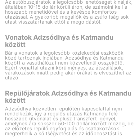
Az autóbuszjáratok a legolcsóbb lehetőséget kínálják,
általában 10-15 dollár körüli áron, de számolni kell a
hosszabb menetidővel és a kevésbé komfortos
utazással. A gyakoribb megállók és a zsúfoltság sok
utast visszatartanak ettől a megoldástól.
Vonatok Adzsódhya és Katmandu
között
Bár a vonatok a legolcsóbb közlekedési eszközök
közé tartoznak Indiában, Adzsódhya és Katmandu
között a vasúthálózat nem közvetlenül összekötő.
Ezért vonattal utazni körülményes, az átszállások,
várakozások miatt pedig akár órákat is elveszíthet az
utazó.
Repülőjáratok Adzsódhya és Katmandu
között
Adzsódhya közvetlen repülőtéri kapcsolattal nem
rendelkezik, így a repülős utazás Katmandu felé
hosszabb útvonalat és plusz transzfert igényel,
amelynek ára sokszor 50-100 dollár között mozog, de
az előzetes repülőjegyfoglalás és csatlakozások
megterhelik a költségvetést és az időbeosztást is.