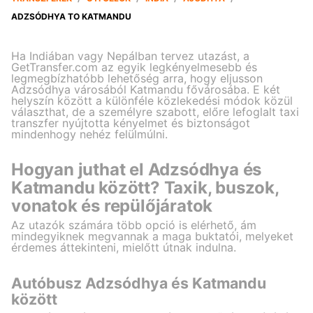
ADZSÓDHYA TO KATMANDU
Ha Indiában vagy Nepálban tervez utazást, a
GetTransfer.com az egyik legkényelmesebb és
legmegbízhatóbb lehetőség arra, hogy eljusson
Adzsódhya városából Katmandu fővárosába. E két
helyszín között a különféle közlekedési módok közül
választhat, de a személyre szabott, előre lefoglalt taxi
transzfer nyújtotta kényelmet és biztonságot
mindenhogy nehéz felülmúlni.
Hogyan juthat el Adzsódhya és
Katmandu között? Taxik, buszok,
vonatok és repülőjáratok
Az utazók számára több opció is elérhető, ám
mindegyiknek megvannak a maga buktatói, melyeket
érdemes áttekinteni, mielőtt útnak indulna.
Autóbusz Adzsódhya és Katmandu
között