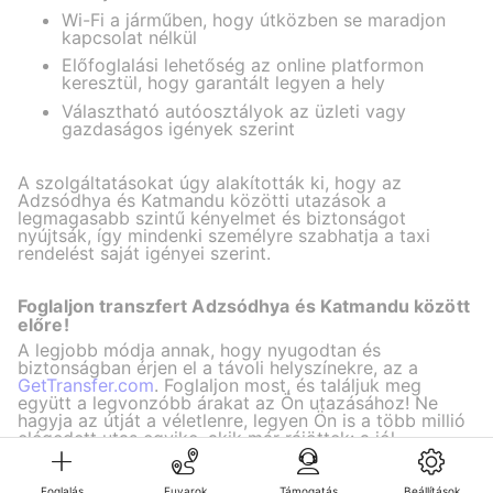
Wi-Fi a járműben, hogy útközben se maradjon
kapcsolat nélkül
Előfoglalási lehetőség az online platformon
keresztül, hogy garantált legyen a hely
Választható autóosztályok az üzleti vagy
gazdaságos igények szerint
A szolgáltatásokat úgy alakították ki, hogy az
Adzsódhya és Katmandu közötti utazások a
legmagasabb szintű kényelmet és biztonságot
nyújtsák, így mindenki személyre szabhatja a taxi
rendelést saját igényei szerint.
Foglaljon transzfert Adzsódhya és Katmandu között
előre!
A legjobb módja annak, hogy nyugodtan és
biztonságban érjen el a távoli helyszínekre, az a
GetTransfer.com
. Foglaljon most, és találjuk meg
együtt a legvonzóbb árakat az Ön utazásához! Ne
hagyja az útját a véletlenre, legyen Ön is a több millió
elégedett utas egyike, akik már rájöttek: a jól
szervezett transzfer fél siker.
Foglalás
Fuvarok
Támogatás
Beállítások