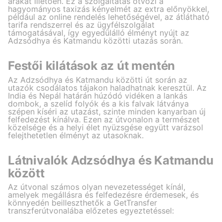
árakat illetően. Ez a szolgáltatás ötvözi a
hagyományos taxizás kényelmét az extra előnyökkel,
például az online rendelés lehetőségével, az átlátható
tarifa rendszerrel és az ügyfélszolgálat
támogatásával, így egyedülálló élményt nyújt az
Adzsódhya és Katmandu közötti utazás során.
Festői kilátások az út mentén
Az Adzsódhya és Katmandu közötti út során az
utazók csodálatos tájakon haladhatnak keresztül. Az
India és Nepál határán húzódó vidéken a lankás
dombok, a szelíd folyók és a kis falvak látványa
szépen kíséri az utazást, szinte minden kanyarban új
felfedezést kínálva. Ezen az útvonalon a természet
közelsége és a helyi élet nyüzsgése együtt varázsol
felejthetetlen élményt az utasoknak.
Látnivalók Adzsódhya és Katmandu
között
Az útvonal számos olyan nevezetességet kínál,
amelyek megállásra és felfedezésre érdemesek, és
könnyedén beilleszthetők a GetTransfer
transzferútvonalába előzetes egyeztetéssel: