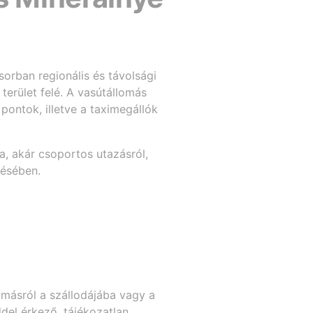
orban regionális és távolsági
terület felé. A vasútállomás
ontok, illetve a taximegállók
a, akár csoportos utazásról,
lésében.
lomásról a szállodájába vagy a
del érkező, tájékozatlan