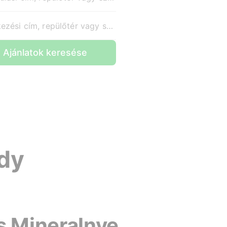
Érkezési cím, repülőtér vagy szálloda
Ajánlatok keresése
ody
s Mineralnye