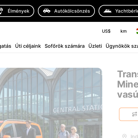
Élmények
Autókölcsönzés
Yachtbérl
US$
km
atás
Úti céljaink
Sofőrök számára
Üzleti
Ügynökök sz
Tran
Mine
vasú