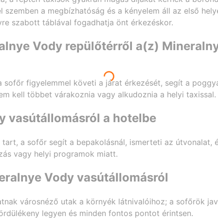
el szemben a megbízhatóság és a kényelem áll az első helyen
yre szabott táblával fogadhatja önt érkezéskor.
alnye Vody repülőtérről a(z) Mineraln
a sofőr figyelemmel követi a járat érkezését, segít a poggy
nem kell többet várakoznia vagy alkudoznia a helyi taxissal.
y vasútállomásról a hotelbe
tart, a sofőr segít a bepakolásnál, ismerteti az útvonalat
zás vagy helyi programok miatt.
eralnye Vody vasútállomásról
tnak városnéző utak a környék látnivalóihoz; a sofőrök jav
ördülékeny legyen és minden fontos pontot érintsen.