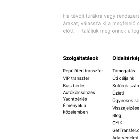
Ha távoli túrákra vagy rendszer
árakat, válassza ki a megfelelő 
előtt — találjuk meg önnek a le
Szolgáltatások
Oldaltérké
Repülőtéri transzfer
Támogatás
VIP transzfer
Úti céljaink
Buszbérlés
Sofőrök szá
Autókölcsönzés
Üzleti
Yachtbérlés
Ügynökök s
Élmények a
Visszajelzés
közelemben
Blog
GYIK
GetTransfer.
Adatvédelmi