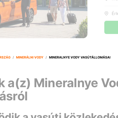
RSZÁG
/
MINERÁLNI VODY
/
MINERALNYE VODY VASÚTÁLLOMÁSAI
k a(z) Mineralnye V
ásról
dik a vasúti közlekedé