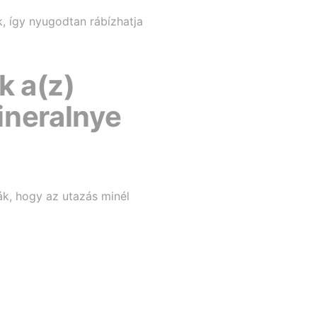
k, így nyugodtan rábízhatja
k a(z)
ineralnye
ák, hogy az utazás minél