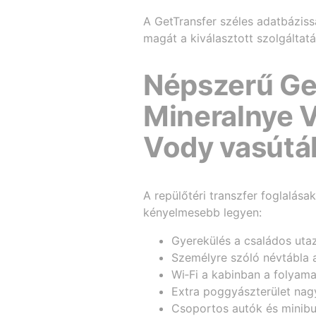
A GetTransfer széles adatbázissa
magát a kiválasztott szolgáltatá
Népszerű Get
Mineralnye V
Vody vasútá
A repülőtéri transzfer foglalás
kényelmesebb legyen:
Gyerekülés a családos ut
Személyre szóló névtábla 
Wi‑Fi a kabinban a folyam
Extra poggyászterület n
Csoportos autók és minibu