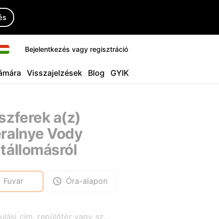
és
Bejelentkezés vagy regisztráció
ámára
Visszajelzések
Blog
GYIK
szferek a(z)
ralnye Vody
tállomásról
Fuvar
Óra-alapon
Indulási cím, repülőtér vagy szálloda