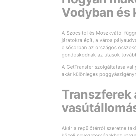
Vodyban és 
A Szocsitól és Moszkvától függ
járatokra épít, a város pályaudv
elsősorban az országos összeköt
gondoskodnak az utasok tovább
A GetTransfer szolgáltatásaival
akár különleges poggyászigényr
Transzferek 
vasútállomás
Akár a repülőtérről szeretne tax
közeli nevezetességekhez utazna