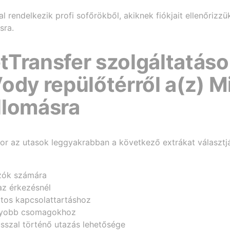
l rendelkezik profi sofőrökből, akiknek fiókjait ellenőrizzü
sra.
Transfer szolgáltatáso
ody repülőtérről a(z) M
llomásra
akor az utasok leggyakrabban a következő extrákat választj
azók számára
az érkezésnél
atos kapcsolattartáshoz
agyobb csomagokhoz
sszal történő utazás lehetősége