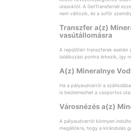
utasoktól. A GetTransfernél ezz
nem változik, és a sofőr személ
Transzfer a(z) Miner
vasútállomásra
A repülőtéri transzferek esetén 
találkozási pontra érkezik, így 
A(z) Mineralnye Vod
Ha a pályaudvarról a szállodába 
is beütemezhet a csoportos uta
Városnézés a(z) Min
A pályaudvarról könnyen indulha
megállókra, hogy a kirándulás g