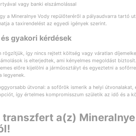
rtyával vagy banki elszámolással
hogy a Mineralnye Vody repülőteréről a pályaudvarra tartó 
atja a taxirendelést az egyedi igények szerint.
 és gyakori kérdések
n rögzítjük, így nincs rejtett költség vagy váratlan díjemelk
ámolások is elterjedtek, ami kényelmes megoldást biztosít
emes előre kijelölni a járműosztályt és egyeztetni a sofőrr
a legyenek.
eggyorsabb útvonal: a sofőrök ismerik a helyi útvonalakat, 
 opciót, így értelmes kompromisszum születik az idő és a kö
e transzfert a(z) Mineralny
l!