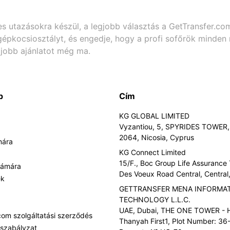
es utazásokra készül, a legjobb választás a GetTransfer.
gépkocsiosztályt, és engedje, hogy a profi sofőrök minden 
gjobb ajánlatot még ma.
p
Cím
KG GLOBAL LIMITED
Vyzantiou, 5, SPYRIDES TOWER, 
2064, Nicosia, Cyprus
mára
KG Connect Limited
15/F., Boc Group Life Assurance
zámára
Des Voeux Road Central, Centra
ek
GETTRANSFER MENA INFORMA
TECHNOLOGY L.L.C.
UAE, Dubai, THE ONE TOWER - H
com szolgáltatási szerződés
Thanyah First1, Plot Number: 36-
 szabályzat