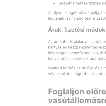
Készpénzmentes fizetés ká
Az ilyen szolgáltatások célja, 
legyenek, és mindig testre szabh
Árak, fizetési módok
Az árakat a foglalás pillanatába
kártyás és készpénzmentes elsz
különleges igényről van szó, érd
kényelmi felszerelések biztosítv
Gyakori kérdés az útdíjak és a l
választják ki a legoptimálisabb
Foglaljon előr
vasútállomásró