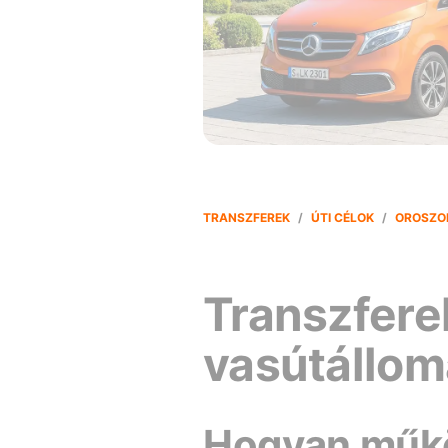
TRANSZFEREK
/
ÚTI CÉLOK
/
OROSZO
Transzfere
vasútállom
Hogyan műkö