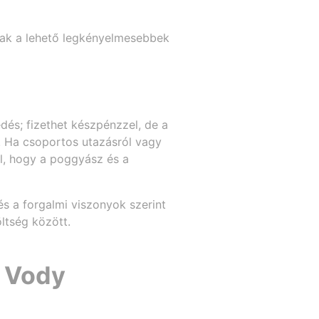
utak a lehető legkényelmesebbek
edés; fizethet készpénzzel, de a
. Ha csoportos utazásról vagy
el, hogy a poggyász és a
és a forgalmi viszonyok szerint
ltség között.
e Vody