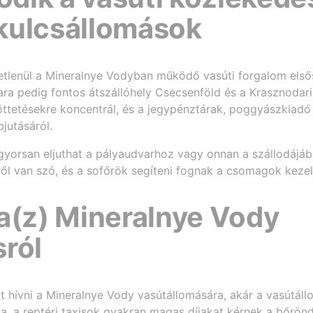
kulcsállomások
etlenül a Mineralnye Vodyban működő vasúti forgalom elsős
ara pedig fontos átszállóhely Csecsenföld és a Krasznodari 
tetésekre koncentrál, és a jegypénztárak, poggyászkiadó p
jutásáról.
 gyorsan eljuthat a pályaudvarhoz vagy onnan a szállodájáb
ől van szó, és a sofőrök segíteni fognak a csomagok keze
a(z) Mineralnye Vody
ról
it hívni a Mineralnye Vody vasútállomására, akár a vasútál
, a reptéri taxisok gyakran magas díjakat kérnek a bőrönd