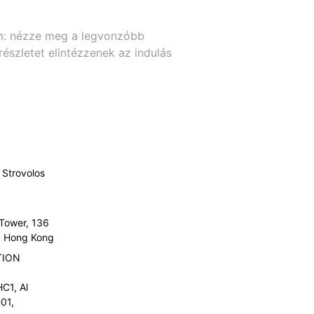
com: nézze meg a legvonzóbb
részletet elintézzenek az indulás
Strovolos
 Tower, 136
l, Hong Kong
TION
C1, Al
01,