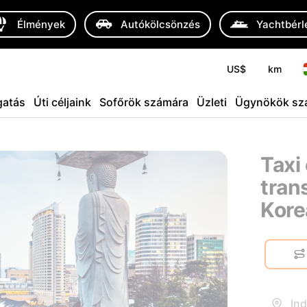
Élmények
Autókölcsönzés
Yachtbérl
US$
km
atás
Úti céljaink
Sofőrök számára
Üzleti
Ügynökök sz
Taxi 
tran
Kore