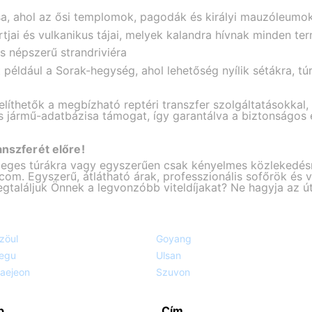
a, ahol az ősi templomok, pagodák és királyi mauzóleumok 
tjai és vulkanikus tájai, melyek kalandra hívnak minden t
s népszerű strandriviéra
például a Sorak-hegység, ahol lehetőség nyílik sétákra, túr
íthetők a megbízható reptéri transzfer szolgáltatásokkal
 és jármű-adatbázisa támogat, így garantálva a biztonságos
anszferét előre!
önleges túrákra vagy egyszerűen csak kényelmes közlekedés
com. Egyszerű, átlátható árak, professzionális sofőrök és 
gtaláljuk Önnek a legvonzóbb viteldíjakat? Ne hagyja az útjá
zöul
Goyang
egu
Ulsan
aejeon
Szuvon
p
Cím