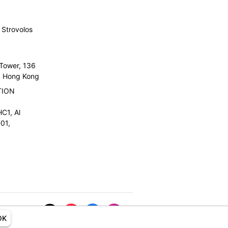
Strovolos
 Tower, 136
l, Hong Kong
TION
C1, Al
01,
OK