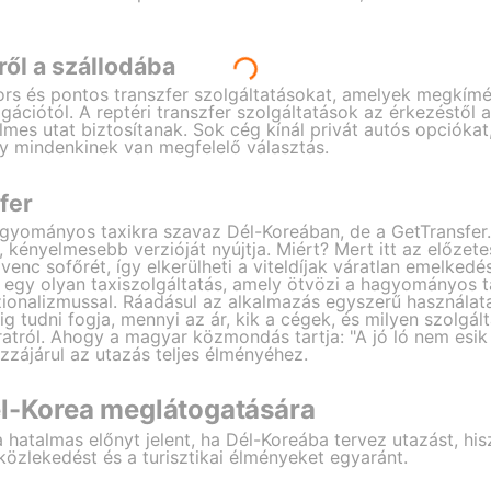
ről a szállodába
rs és pontos transzfer szolgáltatásokat, amelyek megkímél
gációtól. A reptéri transzfer szolgáltatások az érkezéstől 
mes utat biztosítanak. Sok cég kínál privát autós opciókat,
y mindenkinek van megfelelő választás.
fer
agyományos taxikra szavaz Dél-Koreában, de a GetTransfe
kényelmesebb verzióját nyújtja. Miért? Mert itt az előzetes
venc sofőrét, így elkerülheti a viteldíjak váratlan emelkedé
 egy olyan taxiszolgáltatás, amely ötvözi a hagyományos t
onalizmussal. Ráadásul az alkalmazás egyszerű használata 
dig tudni fogja, mennyi az ár, kik a cégek, és milyen szolgál
áratról. Ahogy a magyar közmondás tartja: "A jó ló nem esik 
zzájárul az utazás teljes élményéhez.
él-Korea meglátogatására
 hatalmas előnyt jelent, ha Dél-Koreába tervez utazást, hi
 közlekedést és a turisztikai élményeket egyaránt.