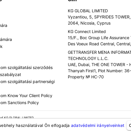
KG GLOBAL LIMITED
Vyzantiou, 5, SPYRIDES TOWER, 
2064, Nicosia, Cyprus
mára
KG Connect Limited
15/F., Boc Group Life Assurance
zámára
Des Voeux Road Central, Centra
ek
GETTRANSFER MENA INFORMA
TECHNOLOGY L.L.C.
UAE, Dubai, THE ONE TOWER - H
com szolgáltatási szerződés
Thanyah First1, Plot Number: 36-
 szabályzat
Property № HC-70
com szolgáltatási partnerségi
com Know Your Client Policy
com Sanctions Policy
 of KG GLOBAL LIMITED.
webhely használatával Ön elfogadja
adatvédelmi irányelveinket