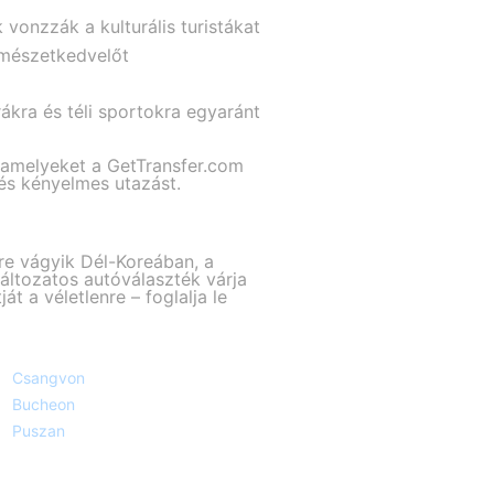
vonzzák a kulturális turistákat
ermészetkedvelőt
ákra és téli sportokra egyaránt
, amelyeket a GetTransfer.com
 és kényelmes utazást.
re vágyik Dél-Koreában, a
változatos autóválaszték várja
t a véletlenre – foglalja le
Csangvon
Bucheon
Puszan