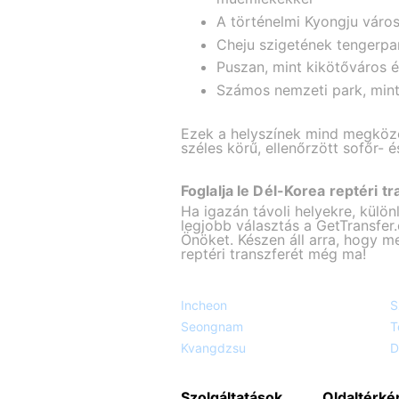
A történelmi Kyongju város
Cheju szigetének tengerpar
Puszan, mint kikötőváros é
Számos nemzeti park, mint 
Ezek a helyszínek mind megközel
széles körű, ellenőrzött sofőr-
Foglalja le Dél-Korea reptéri tr
Ha igazán távoli helyekre, kül
legjobb választás a GetTransfer.
Önöket. Készen áll arra, hogy me
reptéri transzferét még ma!
Incheon
S
Seongnam
T
Kvangdzsu
D
Szolgáltatások
Oldaltérké