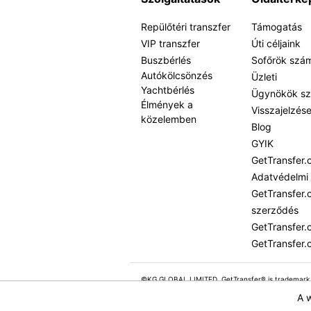
Repülőtéri transzfer
Támogatás
VIP transzfer
Úti céljaink
Buszbérlés
Sofőrök szá
Autókölcsönzés
Üzleti
Yachtbérlés
Ügynökök s
Élmények a
Visszajelzés
közelemben
Blog
GYIK
GetTransfer.
Adatvédelmi
GetTransfer.
szerződés
GetTransfer.
GetTransfer.
©KG GLOBAL LIMITED. GetTransfer® is trademark
All rights reserved.
A 