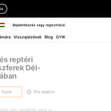
és
Bejelentkezés vagy regisztráció
ámára
Visszajelzések
Blog
GYIK
és reptéri
szferek Dél-
ában
Fuvar
Óra-alapon
Indulási cím, repülőtér vagy szálloda