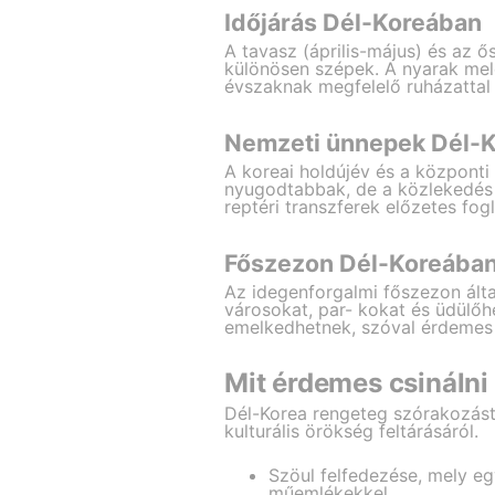
Időjárás Dél-Koreában
A tavasz (április-május) és az 
különösen szépek. A nyarak mel
évszaknak megfelelő ruházattal é
Nemzeti ünnepek Dél-
A koreai holdújév és a központi
nyugodtabbak, de a közlekedés 
reptéri transzferek előzetes fog
Főszezon Dél-Koreába
Az idegenforgalmi főszezon által
városokat, par- kokat és üdülőhe
emelkedhetnek, szóval érdemes el
Mit érdemes csinálni
Dél-Korea rengeteg szórakozást 
kulturális örökség feltárásáról.
Szöul felfedezése, mely e
műemlékekkel