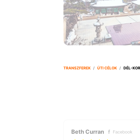
TRANSZFEREK
/
ÚTI CÉLOK
/
DÉL-KO
Beth Curran