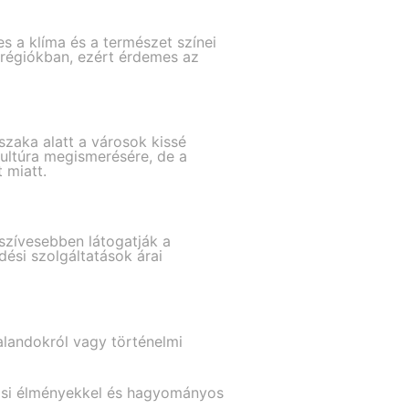
s a klíma és a természet színei
 régiókban, ezért érdemes az
szaka alatt a városok kissé
ultúra megismerésére, de a
 miatt.
gszívesebben látogatják a
dési szolgáltatások árai
alandokról vagy történelmi
rosi élményekkel és hagyományos