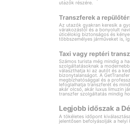
utazók részére.
Transzferek a repülőtér
Az utazók gyakran keresik a gyo
várakozástól és a bonyolult navi
úticélokig biztonságos és kényel
többszemélyes járműveket is, íg
Taxi vagy reptéri transz
Számos turista még mindig a h
szolgáltatásoknak a modernebb, 
választhatja ki az autót és a ked
bizonytalanságot. A GetTransfer
megbízhatósággal és a professzi
lefoglalhatja transzferét és min
akár olcsó, akár luxus limuzin j
transzfer szolgáltatás mindig ho
Legjobb időszak a D
A tökéletes időpont kiválasztása
jelentősen befolyásolják a helyi