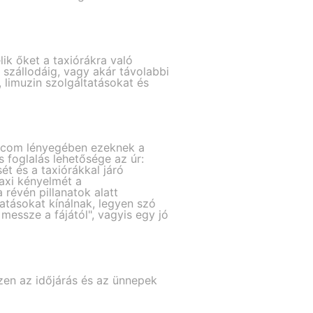
ik őket a taxiórákra való
a szállodáig, vagy akár távolabbi
 limuzin szolgáltatásokat és
r.com lényegében ezeknek a
 foglalás lehetősége az úr:
sét és a taxiórákkal járó
axi kényelmét a
révén pillanatok alatt
tatásokat kínálnak, legyen szó
messze a fájától", vagyis egy jó
szen az időjárás és az ünnepek