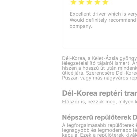
Excellent driver which is ver
Would definitely recommend 
company.
Dél-Korea, a Kelet-Ázsia gyöngy
lélegzetelállító tájairól ismert
hiszen a hosszú út után mindenk
úticéljára. Szerencsére Dél-Kore
Puszan vagy más nagyváros repü
Dél-Korea reptéri tra
Először is, nézzük meg, milyen 
Népszerű repülőterek 
A legforgalmasabb repülőterek 
legnagyobb és legmodernabb lég
kapuja. Ezek a repülőterek kivá