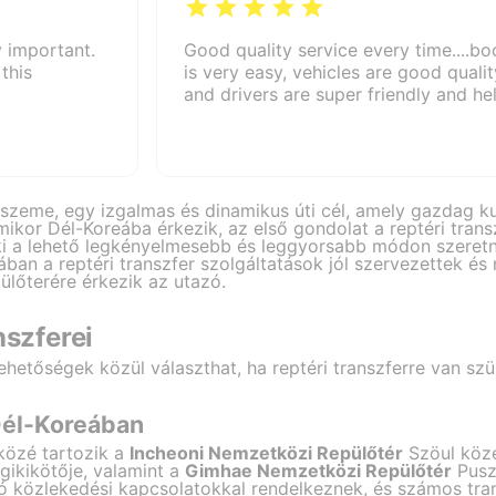
y important.
Good quality service every time....bo
this
is very easy, vehicles are good qualit
and drivers are super friendly and hel
szeme, egy izgalmas és dinamikus úti cél, amely gazdag kul
. Amikor Dél-Koreába érkezik, az első gondolat a reptéri tra
i a lehető legkényelmesebb és leggyorsabb módon szeretne
ában a reptéri transzfer szolgáltatások jól szervezettek és
lőterére érkezik az utazó.
nszferei
lehetőségek közül választhat, ha reptéri transzferre van s
Dél-Koreában
közé tartozik a
Incheoni Nemzetközi Repülőtér
Szöul köze
ikikötője, valamint a
Gimhae Nemzetközi Repülőtér
Pusza
ló közlekedési kapcsolatokkal rendelkeznek, és számos tra