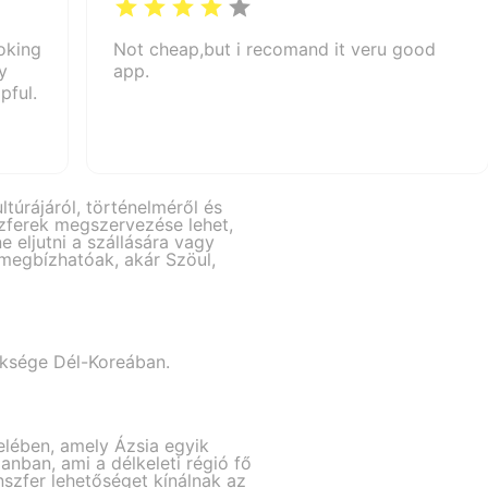
oking
Not cheap,but i recomand it veru good
y
app.
pful.
túrájáról, történelméről és
nszferek megszervezése lehet,
 eljutni a szállására vagy
 megbízhatóak, akár Szöul,
züksége Dél-Koreában.
lében, amely Ázsia egyik
nban, ami a délkeleti régió fő
nszfer lehetőséget kínálnak az