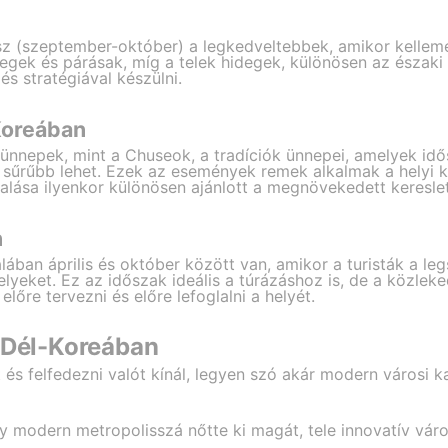
ősz (szeptember-október) a legkedveltebbek, amikor kelleme
egek és párásak, míg a telek hidegek, különösen az északi
s stratégiával készülni.
Koreában
 ünnepek, mint a Chuseok, a tradíciók ünnepei, amelyek idő
sűrűbb lehet. Ezek az események remek alkalmak a helyi k
lalása ilyenkor különösen ajánlott a megnövekedett kereslet
n
ában április és október között van, amikor a turisták a le
lyeket. Ez az időszak ideális a túrázáshoz is, de a közleke
őre tervezni és előre lefoglalni a helyét.
 Dél-Koreában
és felfedezni valót kínál, legyen szó akár modern városi k
gy modern metropolisszá nőtte ki magát, tele innovatív vá