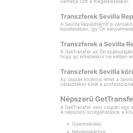
várhatja Önt a megérkezéskor.
Transzferek Sevilla Re
A Sevilla Repülőtérről a város
kezelésében, így Ön kényelmese
Transzferek a Sevilla R
A GetTransfer az Ön szállodájához
hogy az érkezéskor ne kelljen e
Transzferek Sevilla kör
Az utazás kíváncsi lehet a Sevil
választékot kínál a professzionál
Népszerű GetTransfer
A GetTransfer nem csupán egy e
A népszerű szolgáltatások a kö
Gyermekülés
Névjegykártya