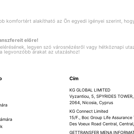
bb komfortért alakítható az Ön egyedi igényei szerint, hog
ranszfereit előre!
 elérésének, legyen szó városnézésről vagy hétköznapi uta
 a legvonzóbb árakat az utazáshoz!
p
Cím
KG GLOBAL LIMITED
Vyzantiou, 5, SPYRIDES TOWER, 
2064, Nicosia, Cyprus
mára
KG Connect Limited
15/F., Boc Group Life Assurance
zámára
Des Voeux Road Central, Centra
ek
GETTRANSFER MENA INFORMA