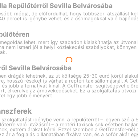
a Repülőtérről Sevilla Belvárosába
óbb módja, de előfordulhat, hogy többszöri átszállást kel
-40 percet is igénybe vehet, és a csomagokkal való bajlód
epülőtéren
megoldás lehet, mert így szabadon kialakíthatja az útvonal
ha nem ismeri jól a helyi közlekedési szabályokat, könnyen
ak.
ről Sevilla Belvárosába
en drágák lehetnek, az út költsége 25-30 euró körül alaku
re, hosszú réseket is várhat a reptéri taxisállomásnál. A Ge
 és jobb alternatívát kínál. A GetTransfer segítségével előre 
főrt, elkerülve az árnövekedéseket. Ez a szolgáltatás ötvöz
el egy jobb élményért.
anszferek
i szolgáltatást igénybe venni a repülőtérről – legyen szó a 
őtérre való utazásról – a reptéri taxisok sok esetben haj
nek, extrém árakat kérni. Ezzel szemben a GetTransfer-nél 
ár a foglalás pillanatában fixálva van, és a sofőr akár eg