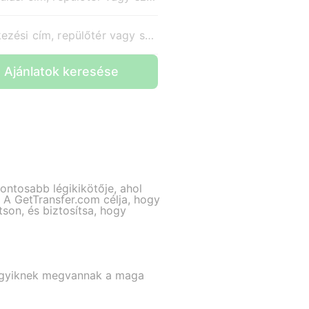
Érkezési cím, repülőtér vagy szálloda
Ajánlatok keresése
ontosabb légikikötője, ahol
 A GetTransfer.com célja, hogy
son, és biztosítsa, hogy
ndegyiknek megvannak a maga