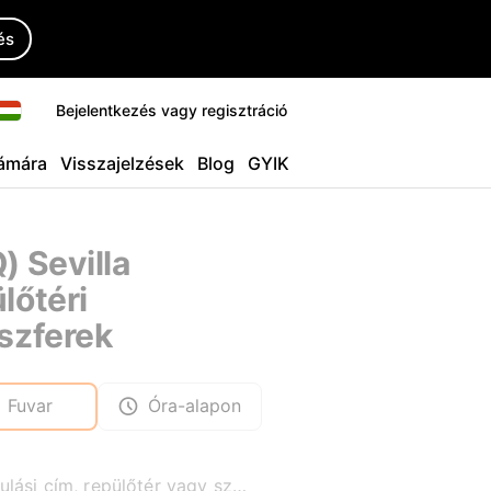
és
Bejelentkezés vagy regisztráció
ámára
Visszajelzések
Blog
GYIK
) Sevilla
lőtéri
szferek
Fuvar
Óra-alapon
Indulási cím, repülőtér vagy szálloda