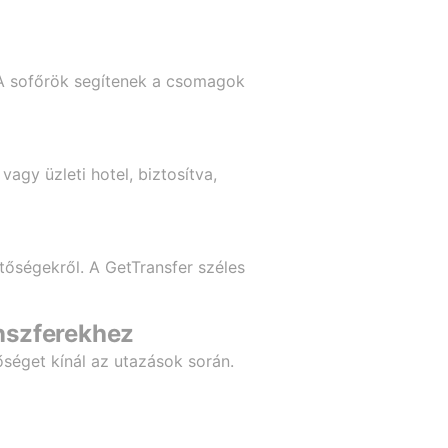
 A sofőrök segítenek a csomagok
vagy üzleti hotel, biztosítva,
etőségekről. A GetTransfer széles
anszferekhez
séget kínál az utazások során.