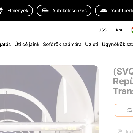
Élmények
Autókölcsönzés
Yachtbérl
US$
km
atás
Úti céljaink
Sofőrök számára
Üzleti
Ügynökök sz
(SVQ
Repü
Tran