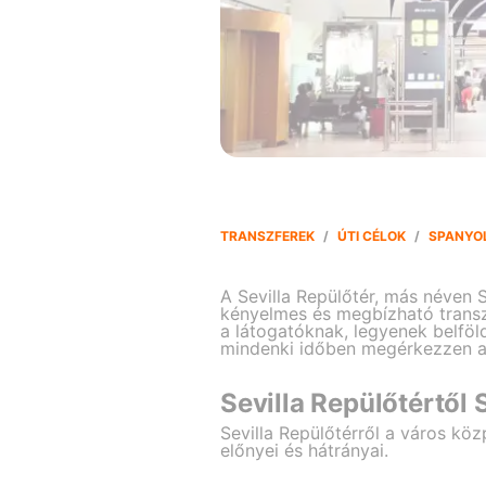
TRANSZFEREK
/
ÚTI CÉLOK
/
SPANYO
A Sevilla Repülőtér, más néven 
kényelmes és megbízható transz
a látogatóknak, legyenek belföl
mindenki időben megérkezzen a 
Sevilla Repülőtértől 
Sevilla Repülőtérről a város k
előnyei és hátrányai.