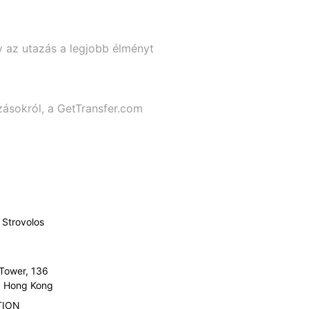
y az utazás a legjobb élményt
zásokról, a GetTransfer.com
Strovolos
 Tower, 136
l, Hong Kong
TION