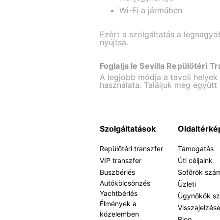
Wi-Fi a járműben
Ezért a szolgáltatás a legnagyo
nyújtsa.
Foglalja le Sevilla Repülőtéri T
A legjobb módja a távoli helyek
használata. Találjuk meg együtt
Szolgáltatások
Oldaltérké
Repülőtéri transzfer
Támogatás
VIP transzfer
Úti céljaink
Buszbérlés
Sofőrök szá
Autókölcsönzés
Üzleti
Yachtbérlés
Ügynökök s
Élmények a
Visszajelzés
közelemben
Blog