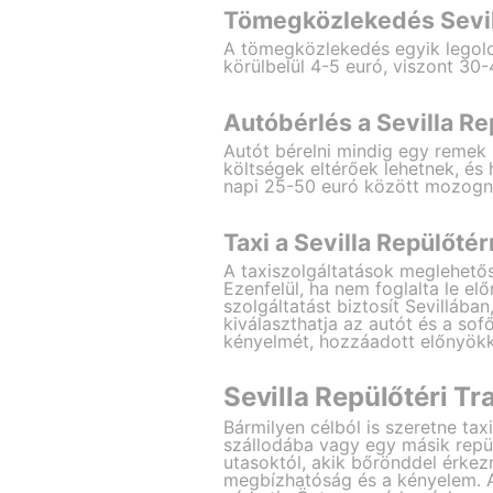
Tömegközlekedés Sevill
A tömegközlekedés egyik legolcs
körülbelül 4-5 euró, viszont 30
Autóbérlés a Sevilla R
Autót bérelni mindig egy remek 
költségek eltérőek lehetnek, és 
napi 25-50 euró között mozogn
Taxi a Sevilla Repülőtér
A taxiszolgáltatások meglehetős
Ezenfelül, ha nem foglalta le elő
szolgáltatást biztosít Sevillában,
kiválaszthatja az autót és a so
kényelmét, hozzáadott előnyökk
Sevilla Repülőtéri Tr
Bármilyen célból is szeretne tax
szállodába vagy egy másik repül
utasoktól, akik bőrönddel érkez
megbízhatóság és a kényelem. Az 