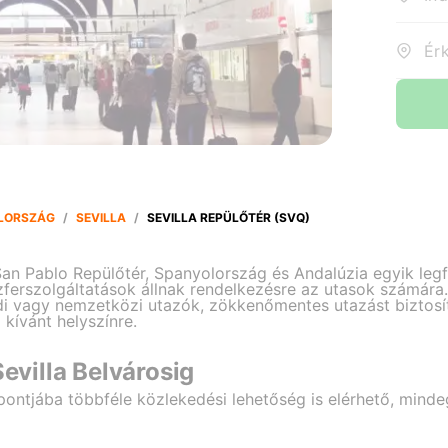
LORSZÁG
/
SEVILLA
/
SEVILLA REPÜLŐTÉR (SVQ)
San Pablo Repülőtér, Spanyolország és Andalúzia egyik legf
ferszolgáltatások állnak rendelkezésre az utasok számára.
di vagy nemzetközi utazók, zökkenőmentes utazást biztosít
kívánt helyszínre.
Sevilla Belvárosig
özpontjába többféle közlekedési lehetőség is elérhető, mi