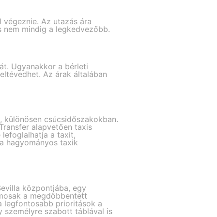
l végeznie. Az utazás ára
ás nem mindig a legkedvezőbb.
át. Ugyanakkor a bérleti
 eltévedhet. Az árak általában
l, különösen csúcsidőszakokban.
tTransfer alapvetően taxis
lefoglalhatja a taxit,
i a hagyományos taxik
Sevilla központjába, egy
lamosak a megdöbbentett
a legfontosabb prioritások a
y személyre szabott táblával is