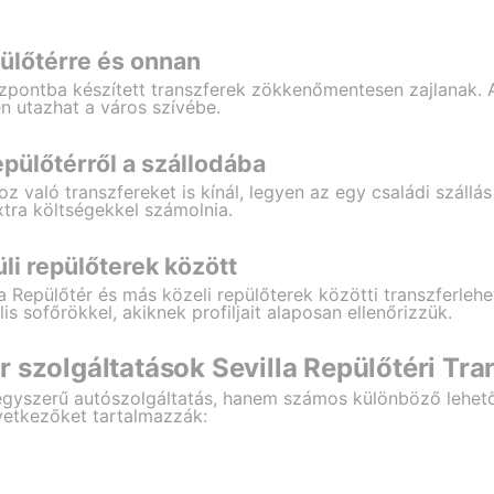
pülőtérre és onnan
központba készített transzferek zökkenőmentesen zajlanak.
n utazhat a város szívébe.
epülőtérről a szállodába
 való transzfereket is kínál, legyen az egy családi szállás 
xtra költségekkel számolnia.
üli repülőterek között
la Repülőtér és más közeli repülőterek közötti transzferleh
is sofőrökkel, akiknek profiljait alaposan ellenőrizzük.
 szolgáltatások Sevilla Repülőtéri Tr
gyszerű autószolgáltatás, hanem számos különböző lehető
vetkezőket tartalmazzák: