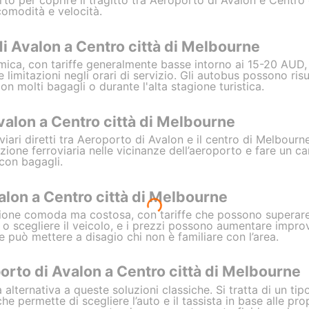
rto per coprire il tragitto tra Aeroporto di Avalon e Centro 
comodità e velocità.
i Avalon a Centro città di Melbourne
mica, con tariffe generalmente basse intorno ai 15-20 AU
 limitazioni negli orari di servizio. Gli autobus possono risu
n molti bagagli o durante l'alta stagione turistica.
valon a Centro città di Melbourne
iari diretti tra Aeroporto di Avalon e il centro di Melbourne
one ferroviaria nelle vicinanze dell’aeroporto e fare un cam
con bagagli.
alon a Centro città di Melbourne
pzione comoda ma costosa, con tariffe che possono superare
o o scegliere il veicolo, e i prezzi possono aumentare impro
e può mettere a disagio chi non è familiare con l’area.
rto di Avalon a Centro città di Melbourne
alternativa a queste soluzioni classiche. Si tratta di un tip
e permette di scegliere l’auto e il tassista in base alle prop