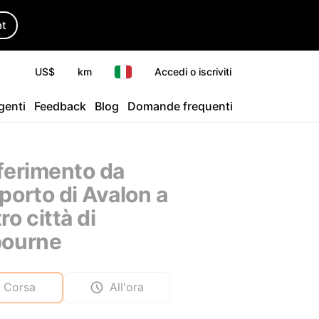
ht
US$
km
Accedi o iscriviti
agenti
Feedback
Blog
Domande frequenti
ferimento da
porto di Avalon a
o città di
bourne
Corsa
All'ora