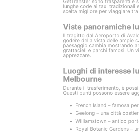
GetTransfer sono trasparenti e 
lunghe code ai taxi tradizionali 
scelta migliore per viaggiare tr
Viste panoramiche lu
Il tragitto dal Aeroporto di Aval
godere della vista delle ampie ca
paesaggio cambia mostrando aree 
grattacieli e parchi famosi. Un
apprezzare.
Luoghi di interesse l
Melbourne
Durante il trasferimento, è possi
Questi punti possono essere aggiu
French Island – famosa per 
Geelong – una città costier
Williamstown – antico port
Royal Botanic Gardens – un