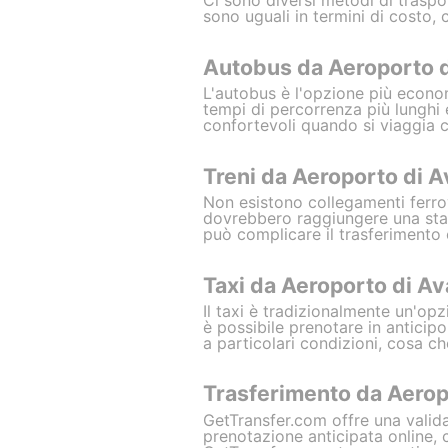
Ci sono diversi metodi di traspo
sono uguali in termini di costo, 
Autobus da Aeroporto d
L'autobus è l'opzione più econo
tempi di percorrenza più lunghi e
confortevoli quando si viaggia co
Treni da Aeroporto di A
Non esistono collegamenti ferrov
dovrebbero raggiungere una stazi
può complicare il trasferimento 
Taxi da Aeroporto di Av
Il taxi è tradizionalmente un'o
è possibile prenotare in anticip
a particolari condizioni, cosa ch
Trasferimento da Aeropo
GetTransfer.com offre una valida 
prenotazione anticipata online, ch