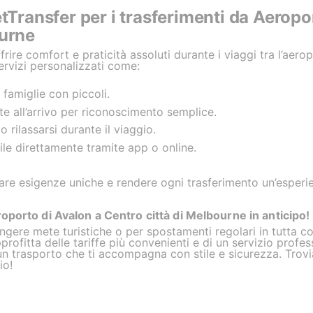
etTransfer per i trasferimenti da Aeropo
ourne
ire comfort e praticità assoluti durante i viaggi tra l’aerop
ervizi personalizzati come:
famiglie con piccoli.
te all’arrivo per riconoscimento semplice.
 rilassarsi durante il viaggio.
ile direttamente tramite app o online.
fare esigenze uniche e rendere ogni trasferimento un’esperi
oporto di Avalon a Centro città di Melbourne in anticipo!
ungere mete turistiche o per spostamenti regolari in tutta 
profitta delle tariffe più convenienti e di un servizio profes
 a un trasporto che ti accompagna con stile e sicurezza. Trov
io!