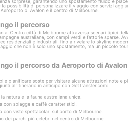
senza sorprese, garantendo uno spostamento fluido e piacev
e la possibilità di personalizzare il viaggio con servizi agg
a Aeroporto di Avalon e il centro di Melbourne.
ngo il percorso
on al Centro città di Melbourne attraversa scenari tipici dell
mpagne australiane, con campi verdi e fattorie sparse. Avvic
residenziali e industriali, fino a rivelare lo skyline mode
 viaggio che non è solo uno spostamento, ma un piccolo tou
ungo il percorso da Aeroporto di Avalon 
bile pianificare soste per visitare alcune attrazioni note e p
nti all’itinerario in anticipo con GetTransfer.com:
la natura e la fauna australiana unica.
a con spiagge e caffè caratteristici.
o con viste spettacolari sul porto di Melbourne.
o dei parchi più celebri nel centro di Melbourne.