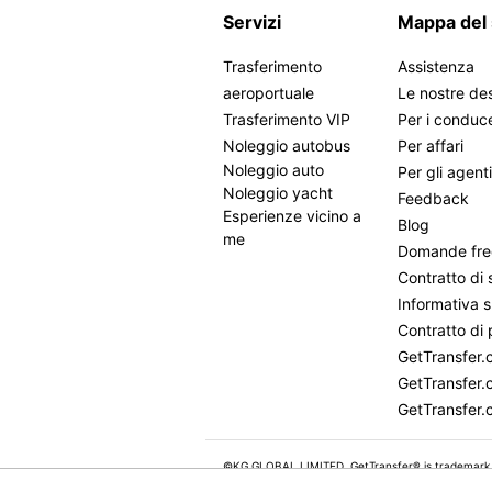
Servizi
Mappa del 
Trasferimento
Assistenza
aeroportuale
Le nostre des
Trasferimento VIP
Per i conduc
Noleggio autobus
Per affari
Noleggio auto
Per gli agent
Noleggio yacht
Feedback
Esperienze vicino a
Blog
me
Domande fre
Contratto di 
Informativa s
Contratto di 
GetTransfer
GetTransfer.
GetTransfer.
©KG GLOBAL LIMITED. GetTransfer® is trademark
All rights reserved.