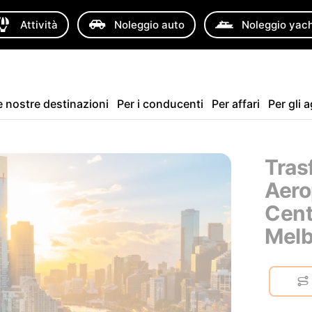
Attività
Noleggio auto
Noleggio yac
e nostre destinazioni
Per i conducenti
Per affari
Per gli 
Tras
Aero
Centr
Mel