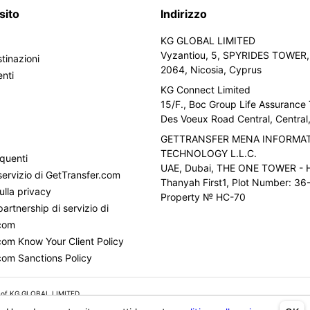
sito
Indirizzo
KG GLOBAL LIMITED
Vyzantiou, 5, SPYRIDES TOWER, 
tinazioni
2064, Nicosia, Cyprus
enti
KG Connect Limited
15/F., Boc Group Life Assurance
i
Des Voeux Road Central, Centra
GETTRANSFER MENA INFORMA
TECHNOLOGY L.L.C.
quenti
UAE, Dubai, THE ONE TOWER - H
servizio di GetTransfer.com
Thanyah First1, Plot Number: 36-
ulla privacy
Property № HC-70
partnership di servizio di
.com
com Know Your Client Policy
com Sanctions Policy
 of KG GLOBAL LIMITED.