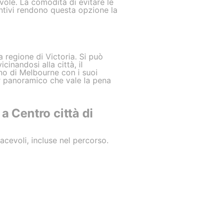
ole. La comodità di evitare le
iuntivi rendono questa opzione la
a regione di Victoria. Si può
inandosi alla città, il
rno di Melbourne con i suoi
r panoramico che vale la pena
a Centro città di
iacevoli, incluse nel percorso.