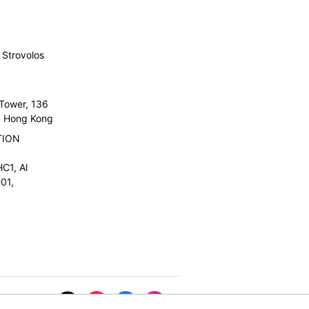
Strovolos
 Tower, 136
l, Hong Kong
TION
C1, Al
01,