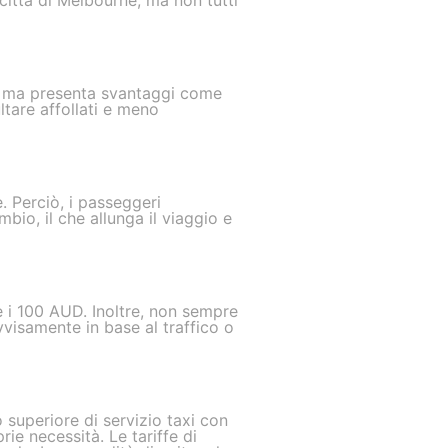
città di Melbourne, ma non tutti
D, ma presenta svantaggi come
ltare affollati e meno
. Perciò, i passeggeri
bio, il che allunga il viaggio e
 i 100 AUD. Inoltre, non sempre
vvisamente in base al traffico o
o superiore di servizio taxi con
rie necessità. Le tariffe di