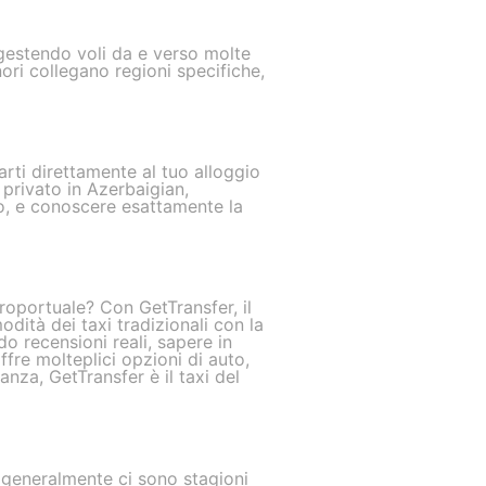
 gestendo voli da e verso molte
nori collegano regioni specifiche,
arti direttamente al tuo alloggio
privato in Azerbaigian,
sso, e conoscere esattamente la
roportuale? Con GetTransfer, il
dità dei taxi tradizionali con la
do recensioni reali, sapere in
offre molteplici opzioni di auto,
nza, GetTransfer è il taxi del
a generalmente ci sono stagioni