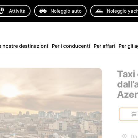
Attività
Noleggio auto
Noleggio yac
e nostre destinazioni
Per i conducenti
Per affari
Per gli 
Taxi
dall’
Azer
Da: