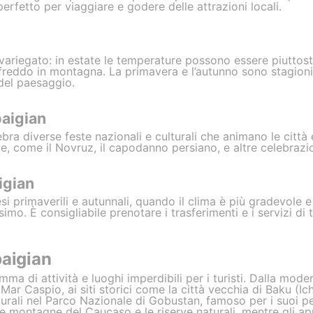
erfetto per viaggiare e godere delle attrazioni locali.
variegato: in estate le temperature possono essere piuttost
 freddo in montagna. La primavera e l’autunno sono stagioni 
del paesaggio.
baigian
ebra diverse feste nazionali e culturali che animano le citt
e, come il Novruz, il capodanno persiano, e altre celebrazion
igian
si primaverili e autunnali, quando il clima è più gradevole e 
imo. È consigliabile prenotare i trasferimenti e i servizi di t
baigian
ma di attività e luoghi imperdibili per i turisti. Dalla mod
l Mar Caspio, ai siti storici come la città vecchia di Baku (I
rali nel Parco Nazionale di Gobustan, famoso per i suoi petr
e montagne del Caucaso e le riserve naturali, mentre gli ap