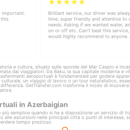
y important.
Brilliant service, our driver was alwa
this
time, super friendly and attentive to 
needs. Asking if we wanted water, ai
on or off etc. Can't beat this service, 
would highly recommend to anyone.
storia e cultura, situato sulle sponde del Mar Caspio e incas
ata dai viaggiatori. Da Baku, la sua capitale moderna e vibr
i trasferimenti aeroportuali è fondamentale per godere appie
 culturale, un viaggio di lavoro o un tour naturalistico, es
a differenza. GetTransfer.com trasforma il modo di muoversi
genza.
rtuali in Azerbaigian
 più semplice quando si ha a disposizione un servizio di tr
to alle escursioni nelle principali città o punti di interesse, s
perdere tempo prezioso.