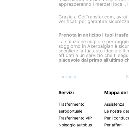
apprezzeranno i mercati locali, l
Grazie a GetTransfer.com, avrai 
verificati per garantire sicurezz
Prenota in anticipo i tuoi trasf
La soluzione migliore per raggi
soggiorno in Azerbaigian è sicu
scegliere la tua auto ideale e il 
affidati a un servizio che ti s
piacevole dal primo all’ultimo c
Lankaran
B
Servizi
Mappa del 
Trasferimento
Assistenza
aeroportuale
Le nostre des
Trasferimento VIP
Per i conduc
Noleggio autobus
Per affari