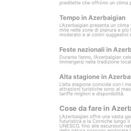
predilette che offrono un clima p
Tempo in Azerbaigian
L’Azerbaigian presenta un clima 
mite nelle zone di pianura e più
moderato e ai colori suggestivi 
Feste nazionali in Azer
Durante l’anno, l’Azerbaigian cel
immergersi nella tradizione local
Alta stagione in Azerba
L’alta stagione coincide con i me
attrazioni turistiche sono al mass
tariffe migliori e disponibilità.
Cose da fare in Azer
L’Azerbaigian offre una vasta gam
futuristica e la Corniche lungo i
UNESCO, fino alle escursioni natu
della natura possono esplorare l