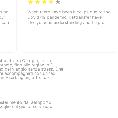
ys on
When there have been hiccups due to the
our
Covid-19 pandemic, gettransfer have
r con
always been understanding and helpful.
I
tonato tra Georgia, Iran, e
ante, fino alle regioni più
no del viaggio senza stress. Che
sere accompagnati con un taxi
 in Azerbaigian, offrendo
asferimento dall’aeroporto
cegliere il giusto servizio di