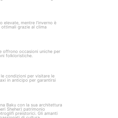
o elevate, mentre l’inverno è
ottimali grazie al clima
à e offrono occasioni uniche per
i folkloristiche.
le condizioni per visitare le
axi in anticipo per garantirsi
erna Baku con la sua architettura
cheri Sheher) patrimonio
oglifi preistorici. Gli amanti
passionati di cultura