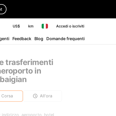
ht
US$
km
Accedi o iscriviti
agenti
Feedback
Blog
Domande frequenti
 e trasferimenti
aeroporto in
baigian
Corsa
All'ora
 indirizzo, aeroporto, hotel