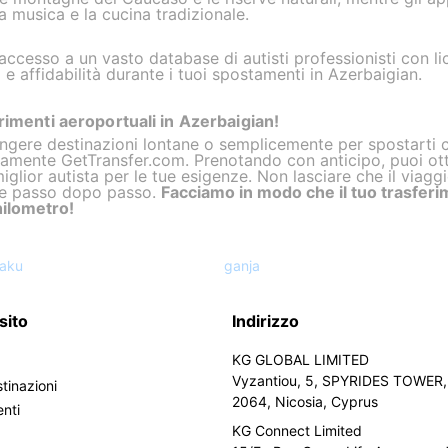
a musica e la cucina tradizionale.
accesso a un vasto database di autisti professionisti con l
a e affidabilità durante i tuoi spostamenti in Azerbaigian.
erimenti aeroportuali in Azerbaigian!
ungere destinazioni lontane o semplicemente per spostarti 
ramente GetTransfer.com. Prenotando con anticipo, puoi otte
miglior autista per le tue esigenze. Non lasciare che il viagg
egue passo dopo passo.
Facciamo in modo che il tuo trasferi
hilometro!
aku
ganja
sito
Indirizzo
KG GLOBAL LIMITED
Vyzantiou, 5, SPYRIDES TOWER, 
tinazioni
2064, Nicosia, Cyprus
enti
KG Connect Limited