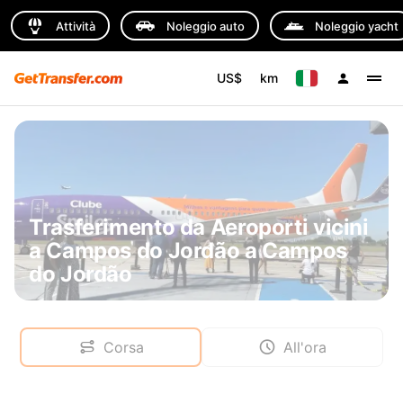
Attività
Noleggio auto
Noleggio yacht
US$
km
Trasferimento da Aeroporti vicini
a Campos do Jordão a Campos
do Jordão
Corsa
All'ora