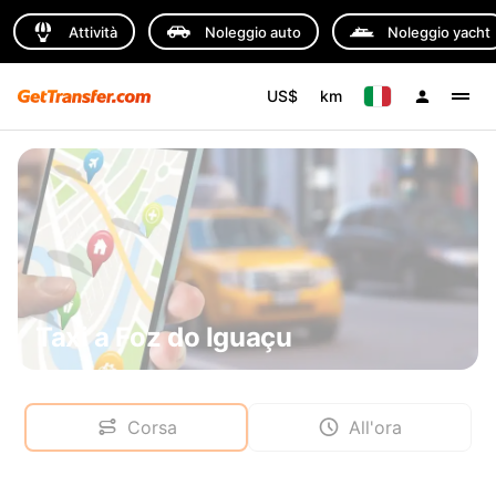
Attività
Noleggio auto
Noleggio yacht
US$
km
Taxi a Foz do Iguaçu
Corsa
All'ora