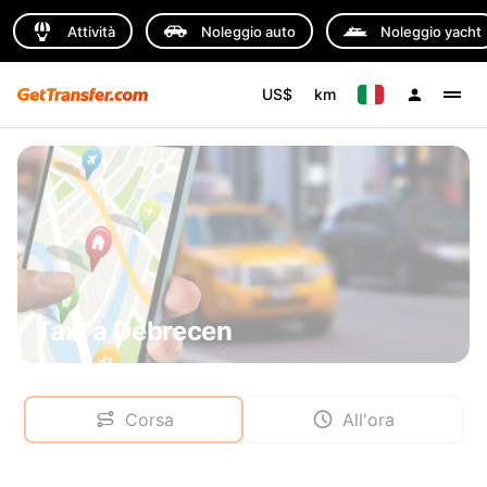
Attività
Noleggio auto
Noleggio yacht
US$
km
Taxi a Debrecen
Corsa
All'ora