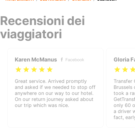
Recensioni dei
viaggiatori
Karen McManus
Gloria F
Great service. Arrived promptly
Transfer 
and asked if we needed to stop off
Brussels 
anywhere on our way to our hotel.
took a r
On our return journey asked about
GetTrans
our trip which was nice.
only 60 o
a driver 
fact, earl
professi
very effi