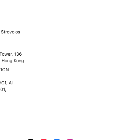
Strovolos
 Tower, 136
l, Hong Kong
TION
C1, Al
01,