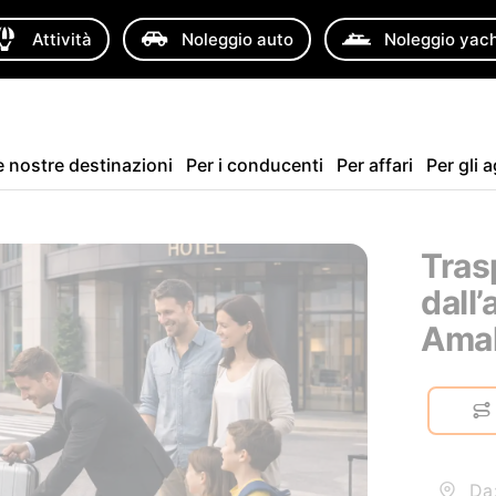
Attività
Noleggio auto
Noleggio yac
e nostre destinazioni
Per i conducenti
Per affari
Per gli 
Tras
dall’
Amalf
Da: