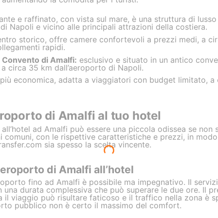
nte e raffinato, con vista sul mare, è una struttura di lusso
i Napoli e vicino alle principali attrazioni della costiera.
entro storico, offre camere confortevoli a prezzi medi, a ci
ollegamenti rapidi.
 Convento di Amalfi:
esclusivo e situato in un antico conve
a circa 35 km dall’aeroporto di Napoli.
 più economica, adatta a viaggiatori con budget limitato, a
roporto di Amalfi al tuo hotel
i all’hotel ad Amalfi può essere una piccola odissea se non
ni comuni, con le rispettive caratteristiche e prezzi, in mo
ansfer.com sia spesso la scelta vincente.
aeroporto di Amalfi all’hotel
roporto fino ad Amalfi è possibile ma impegnativo. Il serv
n una durata complessiva che può superare le due ore. Il 
il viaggio può risultare faticoso e il traffico nella zona è s
orto pubblico non è certo il massimo del comfort.