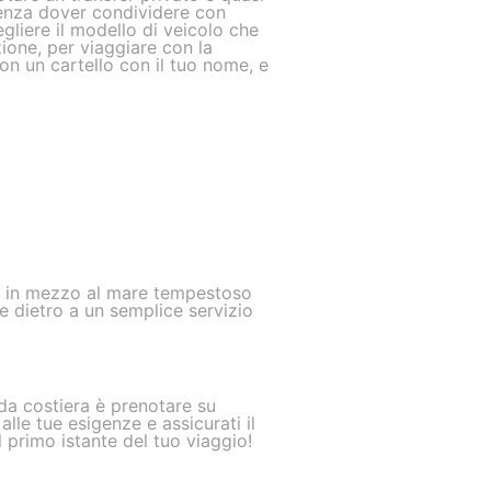
senza dover condividere con
egliere il modello di veicolo che
zione, per viaggiare con la
 con un cartello con il tuo nome, e
ra in mezzo al mare tempestoso
 e dietro a un semplice servizio
ida costiera è prenotare su
lle tue esigenze e assicurati il
l primo istante del tuo viaggio!