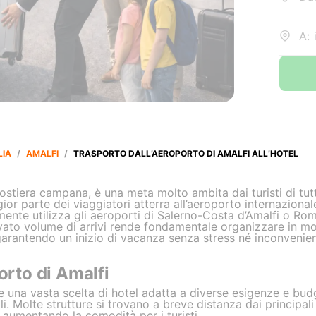
A: 
LIA
/
AMALFI
/
TRASPORTO DALL’AEROPORTO DI AMALFI ALL’HOTEL
 costiera campana, è una meta molto ambita dai turisti di t
ior parte dei viaggiatori atterra all’aeroporto internaziona
lmente utilizza gli aeroporti di Salerno-Costa d’Amalfi o R
vato volume di arrivi rende fondamentale organizzare in mod
 garantendo un inizio di vacanza senza stress né inconvenien
orto di Amalfi
re una vasta scelta di hotel adatta a diverse esigenze e bud
i. Molte strutture si trovano a breve distanza dai principali 
 aumentando la comodità per i turisti.