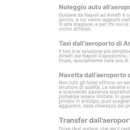
Noleggio auto all’aerop
Guidare da Napoli ad Amalfi è ce
giorno, a cui vanno aggiunti car
in alta stagione, e per chi non è
vicino all’hotel.
Taxi dall’aeroporto di Am
Il taxi è la soluzione più sempli
Amalfi dal Napoli-Capodichino. Sp
finale, specialmente nelle ore di 
Navetta dall’aeroporto d
Non tutti gli hotel offrono un s
strutture di qualità. Le navette 
e scaricando pazienza soprattutt
potrebbe essere limitata. In que
privato in anticipo, puoi sceglie
aggiuntivi, dalla chiarezza dei pr
Transfer dall’aeropo
Dove devi andare, che sia il cent