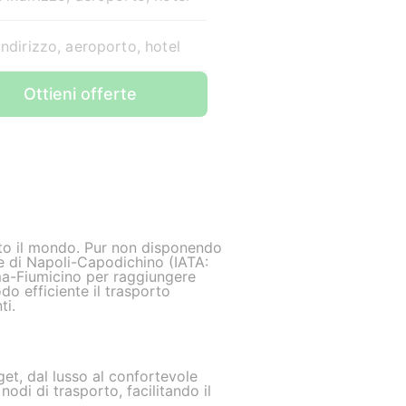
indirizzo, aeroporto, hotel
Ottieni offerte
utto il mondo. Pur non disponendo
le di Napoli-Capodichino (IATA:
oma-Fiumicino per raggiungere
o efficiente il trasporto
ti.
get, dal lusso al confortevole
nodi di trasporto, facilitando il