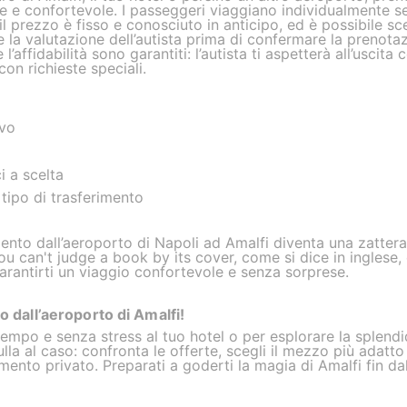
e e confortevole. I passeggeri viaggiano individualmente 
l prezzo è fisso e conosciuto in anticipo, ed è possibile sc
e la valutazione dell’autista prima di confermare la prenota
l’affidabilità sono garantiti: l’autista ti aspetterà all’uscita
con richieste speciali.
ivo
i a scelta
 tipo di trasferimento
mento dall’aeroporto di Napoli ad Amalfi diventa una zatte
you can't judge a book by its cover, come si dice in inglese,
garantirti un viaggio confortevole e senza sorprese.
to dall’aeroporto di Amalfi!
 tempo e senza stress al tuo hotel o per esplorare la splend
la al caso: confronta le offerte, scegli il mezzo più adatto a
imento privato. Preparati a goderti la magia di Amalfi fin da