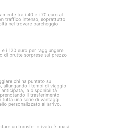
amente tra i 40 e i 70 euro al
n traffico intenso, soprattutto
coltà nel trovare parcheggio
90 e i 120 euro per raggiungere
io di brutte sorprese sul prezzo
ggiare chi ha puntato su
o, allungando i tempi di viaggio
nticipata, la disponibilità
 prenotando il trasferimento
n tutta una serie di vantaggi
llo personalizzato all’arrivo.
otare un transfer privato è quasi