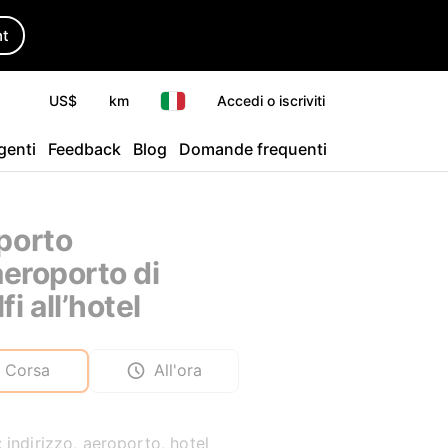
ht
US$
km
Accedi o iscriviti
agenti
Feedback
Blog
Domande frequenti
porto
aeroporto di
i all’hotel
Corsa
All'ora
 indirizzo, aeroporto, hotel