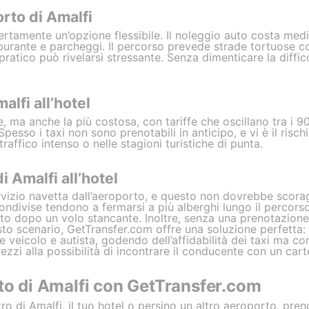
orto di Amalfi
rtamente un’opzione flessibile. Il noleggio auto costa medi
burante e parcheggi. Il percorso prevede strade tortuose co
 pratico può rivelarsi stressante. Senza dimenticare la diffi
alfi all’hotel
ce, ma anche la più costosa, con tariffe che oscillano tra i 
esso i taxi non sono prenotabili in anticipo, e vi è il risch
traffico intenso o nelle stagioni turistiche di punta.
i Amalfi all’hotel
ervizio navetta dall’aeroporto, e questo non dovrebbe scora
condivise tendono a fermarsi a più alberghi lungo il percors
o dopo un volo stancante. Inoltre, senza una prenotazione a
sto scenario, GetTransfer.com offre una soluzione perfetta:
re veicolo e autista, godendo dell’affidabilità dei taxi ma co
ezzi alla possibilità di incontrare il conducente con un carte
rto di Amalfi con GetTransfer.com
ro di Amalfi, il tuo hotel o persino un altro aeroporto, pren