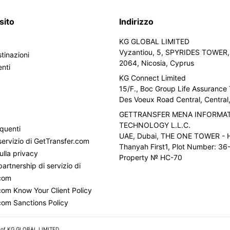
sito
Indirizzo
KG GLOBAL LIMITED
Vyzantiou, 5, SPYRIDES TOWER, 
tinazioni
2064, Nicosia, Cyprus
enti
KG Connect Limited
15/F., Boc Group Life Assurance
i
Des Voeux Road Central, Centra
GETTRANSFER MENA INFORMA
TECHNOLOGY L.L.C.
quenti
UAE, Dubai, THE ONE TOWER - H
servizio di GetTransfer.com
Thanyah First1, Plot Number: 36-
ulla privacy
Property № HC-70
partnership di servizio di
.com
com Know Your Client Policy
com Sanctions Policy
 of KG GLOBAL LIMITED.