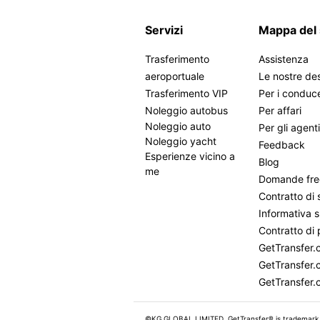
Servizi
Mappa del 
Trasferimento
Assistenza
aeroportuale
Le nostre des
Trasferimento VIP
Per i conduc
Noleggio autobus
Per affari
Noleggio auto
Per gli agent
Noleggio yacht
Feedback
Esperienze vicino a
Blog
me
Domande fre
Contratto di 
Informativa s
Contratto di 
GetTransfer
GetTransfer.
GetTransfer.
©KG GLOBAL LIMITED. GetTransfer® is trademark