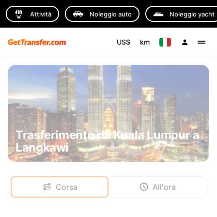
Attività
Noleggio auto
Noleggio yacht
US$
km
Trasferimento da Kuala Lumpur a
Langkawi
Corsa
All'ora