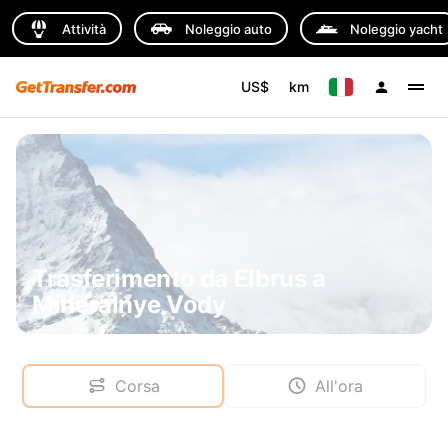
Attività
Noleggio auto
Noleggio yacht
US$
km
Trasferimento da Elbrus a
Mineralnye Vody
Corsa
All'ora