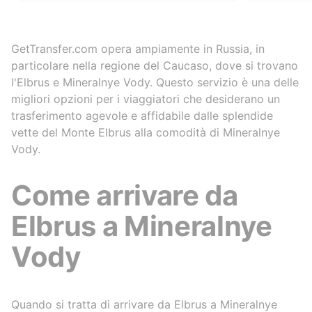
us), but 
demand. 
transfer 
premium c
GetTransfer.com opera ampiamente in Russia, in
at our ho
particolare nella regione del Caucaso, dove si trovano
simple, y
l'Elbrus e Mineralnye Vody. Questo servizio è una delle
1. Leave 
migliori opzioni per i viaggiatori che desiderano un
company's
trasferimento agevole e affidabile dalle splendide
through a
smartphon
vette del Monte Elbrus alla comodità di Mineralnye
second op
Vody.
and more 
paid imme
Come arrivare da
company 
customers
plane or 
Elbrus a Mineralnye
services
sometime
Vody
transfers
by the cl
returned 
there is 
Quando si tratta di arrivare da Elbrus a Mineralnye
different