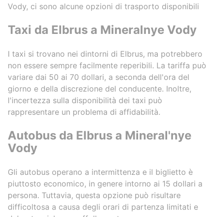
Vody, ci sono alcune opzioni di trasporto disponibili
limousine
for the c
Taxi da Elbrus a Mineralnye Vody
cars are
last two
discount,
I taxi si trovano nei dintorni di Elbrus, ma potrebbero
will remi
non essere sempre facilmente reperibili. La tariffa può
manager, 
variare dai 50 ai 70 dollari, a seconda dell'ora del
my visito
giorno e della discrezione del conducente. Inoltre,
l'incertezza sulla disponibilità dei taxi può
rappresentare un problema di affidabilità.
Autobus da Elbrus a Mineral'nye
Vody
Gli autobus operano a intermittenza e il biglietto è
piuttosto economico, in genere intorno ai 15 dollari a
persona. Tuttavia, questa opzione può risultare
difficoltosa a causa degli orari di partenza limitati e