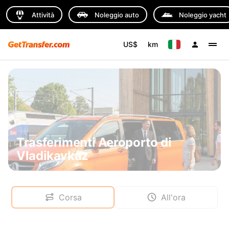
Attività
Noleggio auto
Noleggio yacht
US$
km
Trasferimenti Aeroporto di
Vladikavkaz
Corsa
All'ora