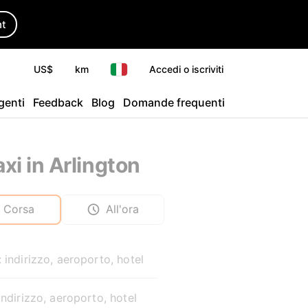
ht
US$
km
Accedi o iscriviti
agenti
Feedback
Blog
Domande frequenti
axi in Arlington
Corsa
All'ora
 indirizzo, aeroporto, hotel
indirizzo, aeroporto, hotel