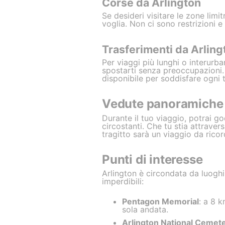
Corse da Arlington
Se desideri visitare le zone limi
voglia. Non ci sono restrizioni 
Trasferimenti da Arling
Per viaggi più lunghi o interurban
spostarti senza preoccupazioni. 
disponibile per soddisfare ogni 
Vedute panoramiche l
Durante il tuo viaggio, potrai g
circostanti. Che tu stia attrave
tragitto sarà un viaggio da ricor
Punti di interesse
Arlington è circondata da luoghi
imperdibili:
Pentagon Memorial
: a 8 k
sola andata.
Arlington National Cemet