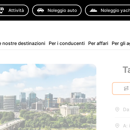
Attività
Noleggio auto
Noleggio yac
e nostre destinazioni
Per i conducenti
Per affari
Per gli 
T
Da:
A: 