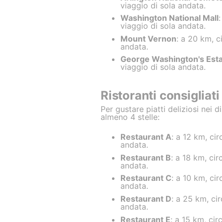
viaggio di sola andata.
Washington National Mall
viaggio di sola andata.
Mount Vernon
: a 20 km, c
andata.
George Washington's Est
viaggio di sola andata.
Ristoranti consigliati
Per gustare piatti deliziosi nei d
almeno 4 stelle:
Restaurant A
: a 12 km, ci
andata.
Restaurant B
: a 18 km, ci
andata.
Restaurant C
: a 10 km, ci
andata.
Restaurant D
: a 25 km, ci
andata.
Restaurant E
: a 15 km, ci