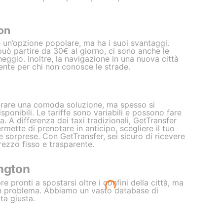
on
 un’opzione popolare, ma ha i suoi svantaggi.
può partire da 30€ al giorno, ci sono anche le
heggio. Inoltre, la navigazione in una nuova città
ente per chi non conosce le strade.
brare una comoda soluzione, ma spesso si
ponibili. Le tariffe sono variabili e possono fare
a. A differenza dei taxi tradizionali, GetTransfer
ermette di prenotare in anticipo, scegliere il tuo
e sorprese. Con GetTransfer, sei sicuro di ricevere
prezzo fisso e trasparente.
ington
e pronti a spostarsi oltre i confini della città, ma
n problema. Abbiamo un vasto database di
ta giusta.