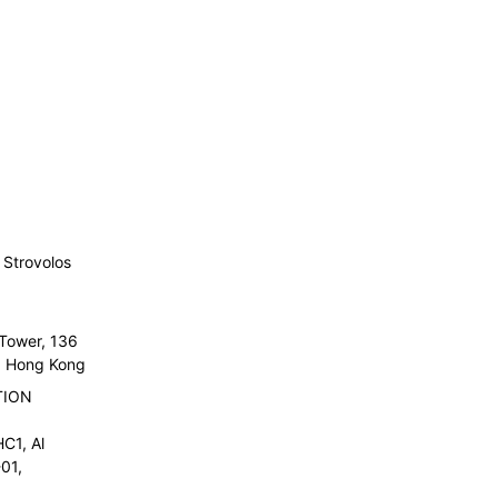
Strovolos
 Tower, 136
l, Hong Kong
TION
C1, Al
01,