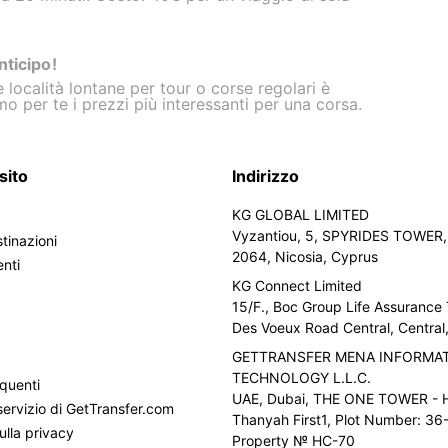
nticipo!
 località lontane per tour o corse regolari è
o per te i prezzi più interessanti per una corsa.
sito
Indirizzo
KG GLOBAL LIMITED
Vyzantiou, 5, SPYRIDES TOWER, 
tinazioni
2064, Nicosia, Cyprus
enti
KG Connect Limited
15/F., Boc Group Life Assurance
i
Des Voeux Road Central, Centra
GETTRANSFER MENA INFORMA
TECHNOLOGY L.L.C.
quenti
UAE, Dubai, THE ONE TOWER - H
servizio di GetTransfer.com
Thanyah First1, Plot Number: 36-
ulla privacy
Property № HC-70