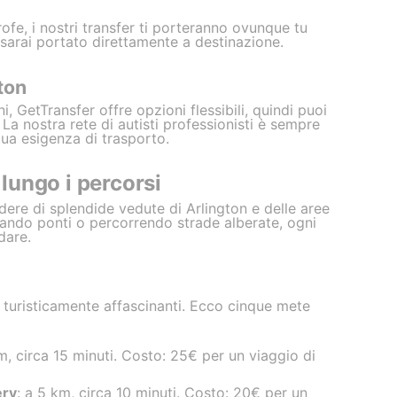
trofe, i nostri transfer ti porteranno ovunque tu
e sarai portato direttamente a destinazione.
ton
i, GetTransfer offre opzioni flessibili, quindi puoi
La nostra rete di autisti professionisti è sempre
tua esigenza di trasporto.
ungo i percorsi
odere di splendide vedute di Arlington e delle aree
rsando ponti o percorrendo strade alberate, ogni
dare.
 turisticamente affascinanti. Ecco cinque mete
m, circa 15 minuti. Costo: 25€ per un viaggio di
ery
: a 5 km, circa 10 minuti. Costo: 20€ per un