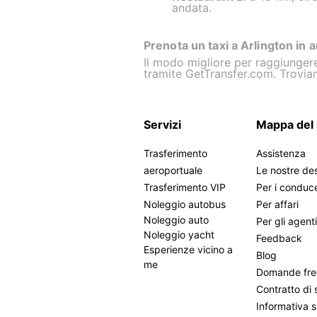
andata.
Prenota un taxi a Arlington in a
Il modo migliore per raggiungere
tramite GetTransfer.com. Troviam
Servizi
Mappa del 
Trasferimento
Assistenza
aeroportuale
Le nostre des
Trasferimento VIP
Per i conduc
Noleggio autobus
Per affari
Noleggio auto
Per gli agent
Noleggio yacht
Feedback
Esperienze vicino a
Blog
me
Domande fre
Contratto di 
Informativa s