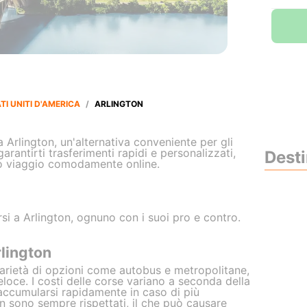
TI UNITI D'AMERICA
/
ARLINGTON
 a Arlington, un'alternativa conveniente per gli
rantirti trasferimenti rapidi e personalizzati,
Desti
uo viaggio comodamente online.
i a Arlington, ognuno con i suoi pro e contro.
rlington
varietà di opzioni come autobus e metropolitane,
loce. I costi delle corse variano a seconda della
 accumularsi rapidamente in caso di più
non sono sempre rispettati, il che può causare