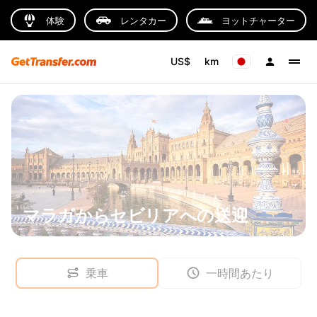
体験
レンタカー
ヨットチャーター
US$
km
マラガからセビリアへの送迎
乗車
一時間あたり