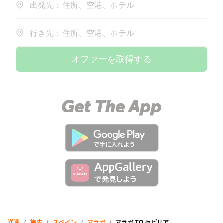
出発先：住所、空港、ホテル
行き先：住所、空港、ホテル
オファーを取得する
送迎
/
旅先
/
スペイン
/
マラガ
/
マラガ TO セビリア