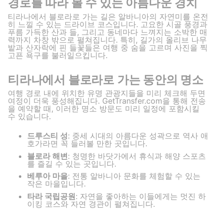
경로를 따라 볼 수 있는 아름다운 경치
티라나에서 블로라로 가는 길은 알바니아의 자연미를 온전
히 느낄 수 있는 드라이브 코스입니다. 고요한 시골 풍경과
푸름 가득한 산과 들, 그리고 동네마다 느껴지는 소박한 매
력까지 차창 밖으로 펼쳐집니다. 특히, 길가의 올리브 나무
밭과 산자락에 핀 들꽃들은 여행 중 숨을 고르며 사진을 찍
고픈 욕구를 불러일으킵니다.
티라나에서 블로라로 가는 동안의 명소
여행 경로 내에 위치한 유명 관광지들을 미리 체크해 두면
여정이 더욱 풍성해집니다. GetTransfer.com을 통해 전송
을 예약할 때, 이러한 명소 방문도 미리 일정에 포함시킬
수 있습니다.
드루스티 성
: 중세 시대의 아름다운 성곽으로 역사 애
호가라면 꼭 들러볼 만한 곳입니다.
블로라 해변
: 청명한 바닷가에서 휴식과 해양 스포츠
를 즐길 수 있는 곳입니다.
베루아 마을
: 전통 알바니아 문화를 체험할 수 있는
작은 마을입니다.
타라 국립공원
: 자연을 좋아하는 이들에게는 멋진 하
이킹 코스와 자연 경관이 펼쳐집니다.