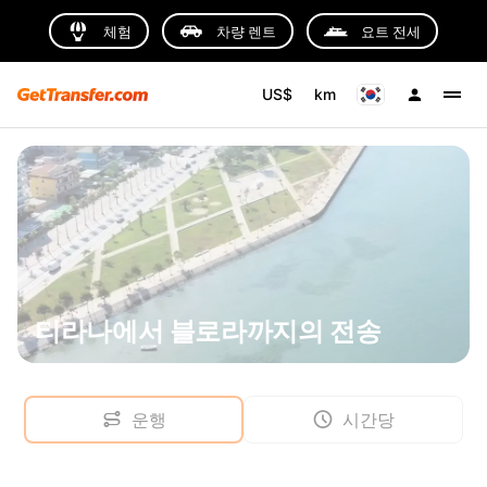
체험
차량 렌트
요트 전세
US$
km
티라나에서 블로라까지의 전송
운행
시간당