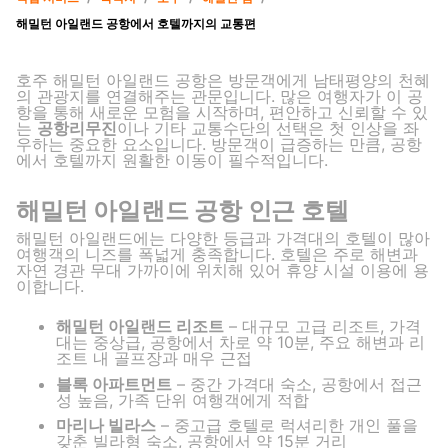
해밀턴 아일랜드 공항에서 호텔까지의 교통편
호주 해밀턴 아일랜드 공항은 방문객에게 남태평양의 천혜
의 관광지를 연결해주는 관문입니다. 많은 여행자가 이 공
항을 통해 새로운 모험을 시작하며, 편안하고 신뢰할 수 있
는
공항리무진
이나 기타 교통수단의 선택은 첫 인상을 좌
우하는 중요한 요소입니다. 방문객이 급증하는 만큼, 공항
에서 호텔까지 원활한 이동이 필수적입니다.
해밀턴 아일랜드 공항 인근 호텔
해밀턴 아일랜드에는 다양한 등급과 가격대의 호텔이 많아
여행객의 니즈를 폭넓게 충족합니다. 호텔은 주로 해변과
자연 경관 무대 가까이에 위치해 있어 휴양 시설 이용에 용
이합니다.
해밀턴 아일랜드 리조트
– 대규모 고급 리조트, 가격
대는 중상급, 공항에서 차로 약 10분, 주요 해변과 리
조트 내 골프장과 매우 근접
블록 아파트먼트
– 중간 가격대 숙소, 공항에서 접근
성 높음, 가족 단위 여행객에게 적합
마리나 빌라스
– 중고급 호텔로 럭셔리한 개인 풀을
갖춘 빌라형 숙소, 공항에서 약 15분 거리