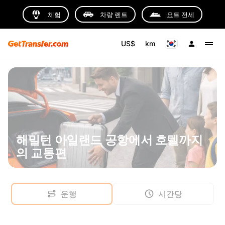
체험
차량 렌트
요트 전세
US$
km
해밀턴 아일랜드 공항에서 호텔까지
의 교통편
운행
시간당