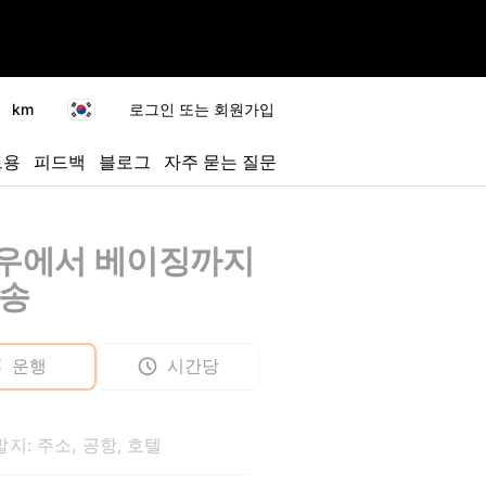
km
로그인 또는 회원가입
트용
피드백
블로그
자주 묻는 질문
우에서 베이징까지
전송
운행
시간당
지: 주소, 공항, 호텔