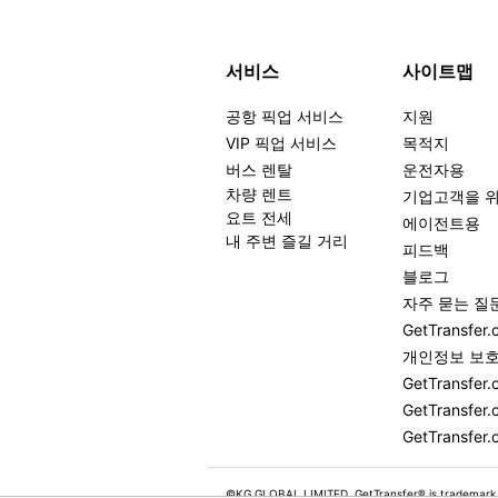
서비스
사이트맵
공항 픽업 서비스
지원
VIP 픽업 서비스
목적지
버스 렌탈
운전자용
차량 렌트
기업고객을 
요트 전세
에이전트용
내 주변 즐길 거리
피드백
블로그
자주 묻는 질
GetTransf
개인정보 보
GetTransf
GetTransfer.
GetTransfer.
©KG GLOBAL LIMITED. GetTransfer® is trademark