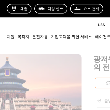
체험
차량 렌트
요트 전세
US$
지원
목적지
운전자용
기업고객을 위한 서비스
에이전
광저
의 
출발