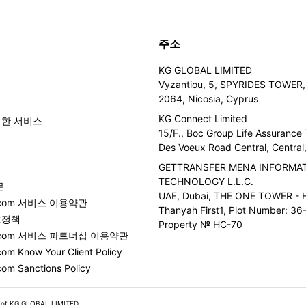
주소
KG GLOBAL LIMITED
Vyzantiou, 5, SPYRIDES TOWER, 
2064, Nicosia, Cyprus
KG Connect Limited
위한 서비스
15/F., Boc Group Life Assurance
Des Voeux Road Central, Centra
GETTRANSFER MENA INFORMA
TECHNOLOGY L.L.C.
문
UAE, Dubai, THE ONE TOWER - H
er.com 서비스 이용약관
Thanyah First1, Plot Number: 36-
호정책
Property № HC-70
er.com 서비스 파트너십 이용약관
com Know Your Client Policy
com Sanctions Policy
 of KG GLOBAL LIMITED.