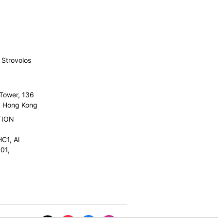
Strovolos
 Tower, 136
l, Hong Kong
TION
C1, Al
01,