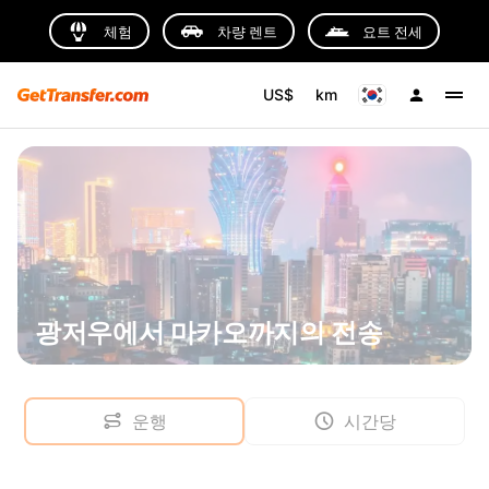
체험
차량 렌트
요트 전세
US$
km
광저우에서 마카오까지의 전송
운행
시간당