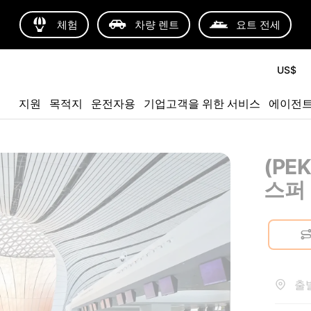
체험
차량 렌트
요트 전세
US$
지원
목적지
운전자용
기업고객을 위한 서비스
에이전
(PE
스퍼
출발