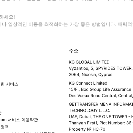
하세요!
먼 여행지나 일상적인 이동을 최적화하는 가장 좋은 방법입니다. 매
주소
KG GLOBAL LIMITED
Vyzantiou, 5, SPYRIDES TOWER, 
2064, Nicosia, Cyprus
KG Connect Limited
위한 서비스
15/F., Boc Group Life Assurance
Des Voeux Road Central, Centra
GETTRANSFER MENA INFORMA
TECHNOLOGY L.L.C.
문
UAE, Dubai, THE ONE TOWER - H
er.com 서비스 이용약관
Thanyah First1, Plot Number: 36-
호정책
Property № HC-70