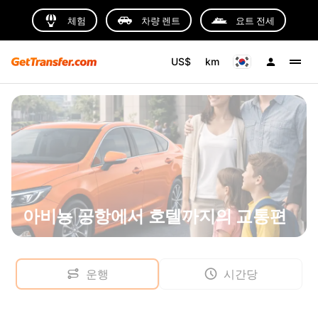
체험
차량 렌트
요트 전세
US$
km
아비뇽 공항에서 호텔까지의 교통편
운행
시간당